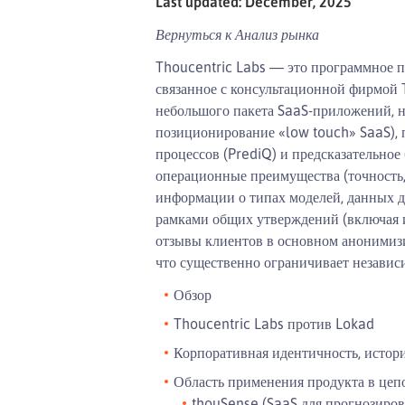
Last updated: December, 2025
Вернуться к
Анализ рынка
Thoucentric Labs — это программное по
связанное с консультационной фирмой 
небольшого пакета SaaS-приложений, н
позиционирование «low touch» SaaS), 
процессов (PrediQ) и предсказательно
операционные преимущества (точность,
информации о типах моделей, данных д
рамками общих утверждений (включая и
отзывы клиентов в основном анонимиз
что существенно ограничивает независ
Обзор
Thoucentric Labs против Lokad
Корпоративная идентичность, истори
Область применения продукта в цеп
thouSense (SaaS для прогнозиров