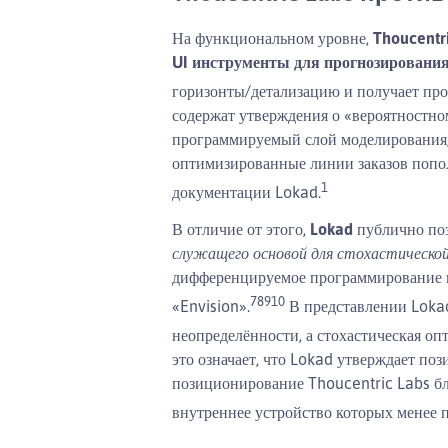
На функциональном уровне,
Thoucentr
UI инструменты для прогнозирования
горизонты/детализацию и получает прог
содержат утверждения о «вероятностн
программируемый слой моделирования,
оптимизированные линии заказов пополн
1
документации Lokad.
В отличие от этого,
Lokad
публично по
служащего основой для стохастическо
дифференцируемое программирование в
7
8
9
10
«Envision».
В представлении Lokad
неопределённости, а стохастическая оп
это означает, что Lokad утверждает п
позиционирование Thoucentric Labs бл
внутреннее устройство которых менее п