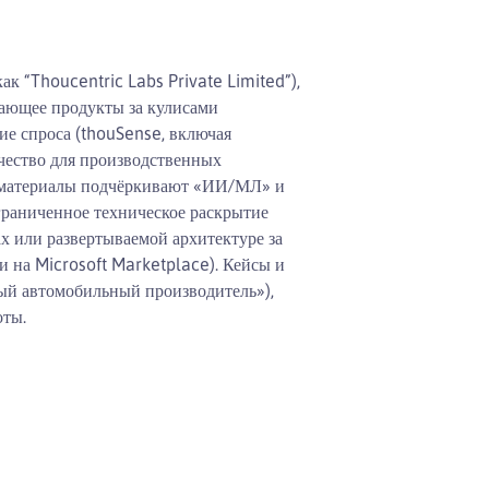
к “Thoucentric Labs Private Limited”),
дающее продукты за кулисами
ие спроса (thouSense, включая
ачество для производственных
ые материалы подчёркивают «ИИ/МЛ» и
граниченное техническое раскрытие
х или развертываемой архитектуре за
 на Microsoft Marketplace). Кейсы и
ый автомобильный производитель»),
оты.