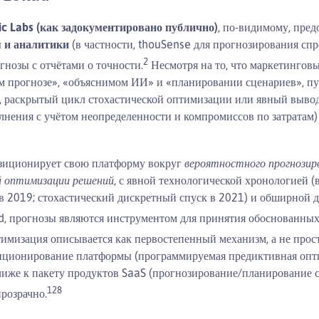
ic Labs (как задокументировано публично)
, по-видимому, пред
 и аналитики
(в частности, thouSense для прогнозирования спро
2
нозы с отчётами о точности.
Несмотря на то, что маркетингов
ом прогнозе», «объяснимом ИИ» и «планировании сценариев», п
 раскрытый цикл стохастической оптимизации или явный вывод
ения с учётом неопределенности и компромиссов по затратам) т
зиционирует свою платформу вокруг
вероятностного прогнозиро
й оптимизации решений
, с явной технологической хронологией (
 2019; стохастический дискретный спуск в 2021) и обширной д
, прогнозы являются инструментом для принятия обоснованных
тимизация описывается как первостепенный механизм, а не прос
озиционирование платформы (программируемая предиктивная опти
иже к пакету продуктов SaaS (прогнозирование/планирование с
1
2
8
розрачно.