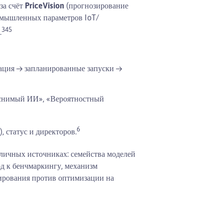
за счёт
PriceVision
(прогнозирование
омышленных параметров IoT/
3
4
5
.
зация → запланированные запуски →
яснимый ИИ», «Вероятностный
6
 статус и директоров.
личных источниках: семейства моделей
од к бенчмаркингу, механизм
зирования против оптимизации на