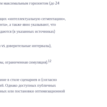
ым максимальным горизонтом (до 24
ющих «интеллектуальную сегментацию»,
та», а также явно указывают, что
аются (в указанных источниках)
 vs доверительные интервалы),
1
2
ы, ограниченная симуляция).
ие в стиле сценариев и (согласно
лей. Однако доступных публичных
анных или постановки оптимизационной