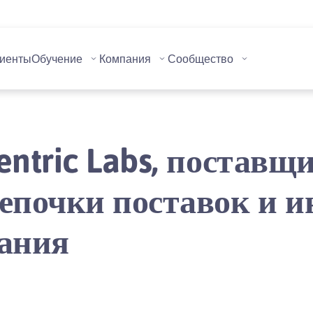
иенты
Обучение
Компания
Сообщество
ntric Labs, поставщ
епочки поставок и и
ания