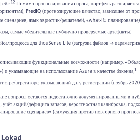
1
2
фейс.
Помимо прогнозирования спроса, портфель расширяется 
оризонтам),
PrediQ
(прогнозирующее качество, зависящее от пр
 сценариев, язык эвристик/решателей, «what-if» планирование)
 базы, самые убедительные публично проверяемые артефакты:
йса/процесса для thouSense Lite (загрузка файлов → параметри
e, описывающие функциональные возможности (например, «Объ
1
) и указывающие на использование Azure в качестве бэкэнда,
гистре/агрегаторе, указывающий дату регистрации (ноябрь 2020),
ские вопросы остаются недостаточно документированными в пуб
 учёт акций/дефицита запасов, вероятностная калибровка, подх
планирование сценариев» (симуляция против повторного прогно
 Lokad