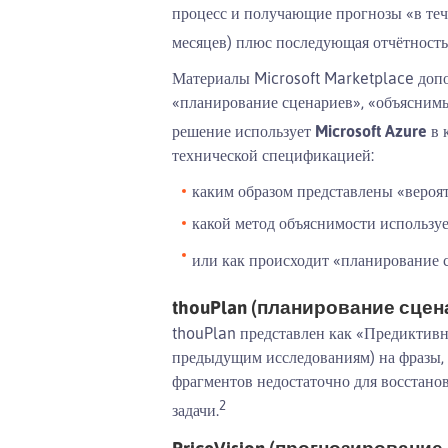
процесс и получающие прогнозы «в теч
месяцев) плюс последующая отчётность
Материалы Microsoft Marketplace доп
«планирование сценариев», «объяснимы
решение использует
Microsoft Azure
в 
технической спецификацией:
каким образом представлены «вероя
какой метод объяснимости используе
или как происходит «планирование 
thouPlan (планирование сцен
thouPlan представлен как «Предиктивно
предыдущим исследованиям) на фразы, 
фрагментов недостаточно для восстано
2
задачи.
PriceVision (прогнозирование