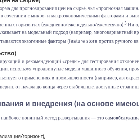
форма для прогнозирования цен на сырьё, чья «прогнозная маши
 в сочетании с микро- и макроэкономическими факторами и выв
3
менных горизонтах (ежедневно/еженедельно/ежемесячно).
Ни о
 указывает на модельный подход (например, многовариантный вр
тываются экзогенные факторы (feature store против ручного вв
ество)
улирующий и рекомендующий «среды» для тестирования отклонен
укции, используя «продвинутые модели машинного обучения, пр
льствует о применениях в промышленности (например, автокрасо
верить от начала до конца через стабильные, доступные страниц
вания и внедрения (на основе имею
наиболее понятный метод развертывания — это
самообслужив
ализация/горизонт),