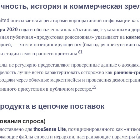
чность, история и коммерческая зре
mited описывается агрегаторами корпоративной информации как
ря 2020 года
и обозначенная как «Активная», с указанными дире
нная публичная «продуктовая родословная» указывают на
комме
орией, — хотя и позиционирующегося (благодаря присутствию на
6
1
и стадии самого раннего прототипа.
лы не регулярно предоставляют проверенные данные о доходах,
релость лучше всего характеризовать осторожно как
раннюю-ср
родажи через облачные маркетплейсы и проведения демонстраци
1
5
ивного присутствия в публичном реестре.
родукта в цепочке поставок
рования спроса)
доставлено для
thouSense Lite
, позиционированного как «низко
ужающие файлы спроса и иерархии, настраивающие параметры (д