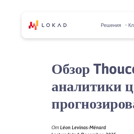
Решения
Кл
Обзор Thouce
аналитики ц
прогнозиров
От Léon Levinas-Ménard