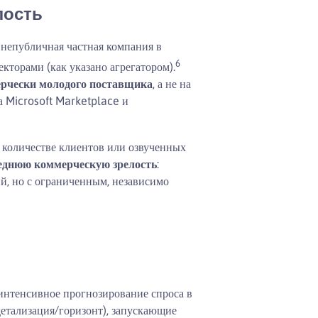
лость
 непубличная частная компания в
6
кторами (как указано агрегатором).
рчески молодого поставщика
, а не на
 Microsoft Marketplace и
 количестве клиентов или озвученных
еднюю коммерческую зрелость
:
й, но с ограниченным, независимо
интенсивное прогнозирование спроса в
етализация/горизонт), запускающие