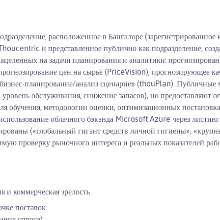
дразделение, расположенное в Бангалоре (зарегистрированное ка
Thoucentric и представленное публично как подразделение, соз
ацеленных на задачи планирования и аналитики: прогнозирован
прогнозирование цен на сырьё (PriceVision), прогнозирующее к
е бизнес-планирование/анализ сценариев (thouPlan). Публичн
 уровень обслуживания, снижение запасов), но предоставляют о
ля обучения, методологии оценки, оптимизационных постановка
спользование облачного бэкэнда Microsoft Azure через листинги
ированы («глобальный гигант средств личной гигиены», «крупн
имую проверку рыночного интереса и реальных показателей раб
я и коммерческая зрелость
очке поставок
ания спроса)