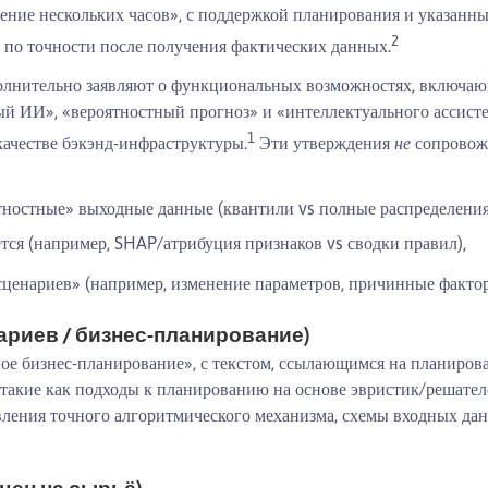
ение нескольких часов», с поддержкой планирования и указанн
2
 по точности после получения фактических данных.
олнительно заявляют о функциональных возможностях, включа
й ИИ», «вероятностный прогноз» и «интеллектуального ассистен
1
качестве бэкэнд-инфраструктуры.
Эти утверждения
не
сопровожд
тностные» выходные данные (квантили vs полные распределения
тся (например, SHAP/атрибуция признаков vs сводки правил),
сценариев» (например, изменение параметров, причинные фактор
ариев / бизнес-планирование)
е бизнес-планирование», с текстом, ссылающимся на планирован
такие как подходы к планированию на основе эвристик/решате
вления точного алгоритмического механизма, схемы входных д
 цен на сырьё)