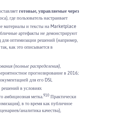
оставляет
готовые, управляемые через
са), где пользователь настраивает
ые материалы и тексты на Marketplace
убличные артефакты не демонстрируют
 для оптимизации решений (например,
ак, как это описывается в
вания (полные распределения),
вероятностное прогнозирование в 2016;
окументацией для его DSL
 решений в условиях
9
10
то амбициозная метка.
Практически
мизация), в то время как публичное
ценариев/аналитика качества),