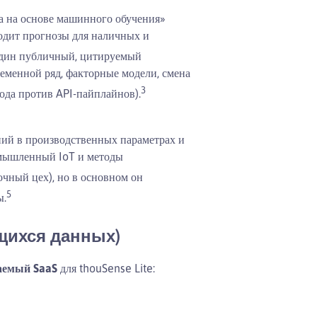
на на основе машинного обучения»
одит прогнозы для наличных и
дин публичный, цитируемый
еменной ряд, факторные модели, смена
3
ода против API-пайплайнов).
ий в производственных параметрах и
омышленный IoT и методы
чный цех), но в основном он
5
ы.
щихся данных)
аемый SaaS
для thouSense Lite: