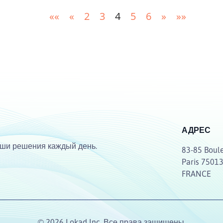
««
«
2
3
4
5
6
»
»»
АДРЕС
ваши решения каждый день.
83-85 Boule
Paris 7501
FRANCE
© 2026 Lokad Inc. Все права защищены.