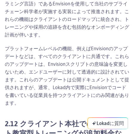
ラミング言語）であるEnvisionを使用して当社のサプライ
チェーン科学者が実施する実装によって推進されます。こ
れらの機能はクライアントのロードマップに統合され、ト
レーニングや採用の追跡を含む包括的なオンボーディング
計画が伴います。
プラットフォームレベルの機能、例えばEnvisionのアップ
デートなどは、すべてのクライアントに共通です。これら
のアップデートは、Envisionスクリプトの意味論を変更し
ないため、エンドユーザーに対して透過的に設計されてい
ます。これらのアップデートは公開ドキュメントとして提
供されますが、通常、Lokad内で実際にEnvisionでコード
を書いている従業員を持つクライアントにのみ関連があり
ます。
2.12 クライアント本社でのオンサイ
Lokadに質問
ト教室型トレーニングが追加料金な