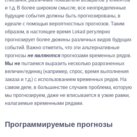
и т.д. В более широком смысле, все неопределенные
будущие события должны быть прогнозированы, в
идеале с помощью вероятностных прогнозов. Таким
образом, в настоящее время Lokad регулярно
прогнозирует более дюжины различных видов будущих
событий. Важно отметить, что эти альтернативные
прогнозы
не являются
прогнозами временных рядов.
Мы не
пытаемся выразить несколько разрозненных
величин/единиц (например, спрос, время выполнения
заказа и т.д.) с использованием временных рядов. На
самом деле, в большинстве случаев проблема, которую
мы прогнозируем, даже не вписывается в узкие рамки,
налагаемые временными рядами.
Программируемые прогнозы