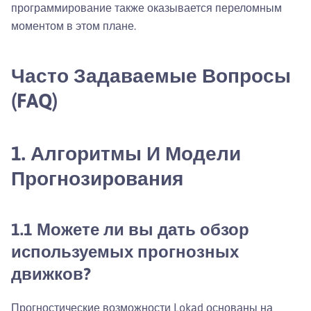
программирование также оказывается переломным
моментом в этом плане.
Часто Задаваемые Вопросы
(FAQ)
1. Алгоритмы И Модели
Прогнозирования
1.1 Можете ли вы дать обзор
используемых прогнозных
движков?
Прогностические возможности Lokad основаны на