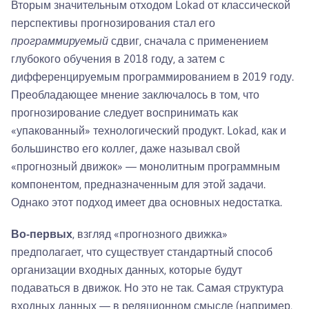
Вторым значительным отходом Lokad от классической
перспективы прогнозирования стал его
программируемый
сдвиг, сначала с применением
глубокого обучения в 2018 году, а затем с
дифференцируемым программированием в 2019 году.
Преобладающее мнение заключалось в том, что
прогнозирование следует воспринимать как
«упакованный» технологический продукт. Lokad, как и
большинство его коллег, даже называл свой
«прогнозный движок» — монолитным программным
компонентом, предназначенным для этой задачи.
Однако этот подход имеет два основных недостатка.
Во-первых
, взгляд «прогнозного движка»
предполагает, что существует стандартный способ
организации входных данных, которые будут
подаваться в движок. Но это не так. Самая структура
входных данных — в реляционном смысле (например,