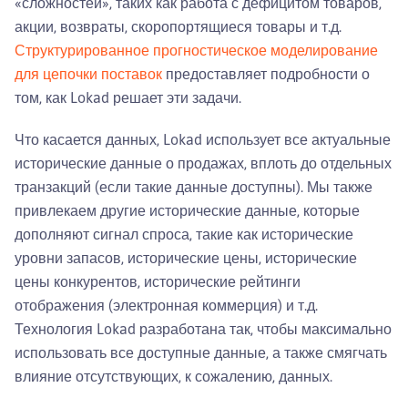
«сложностей», таких как работа с дефицитом товаров,
акции, возвраты, скоропортящиеся товары и т.д.
Структурированное прогностическое моделирование
для цепочки поставок
предоставляет подробности о
том, как Lokad решает эти задачи.
Что касается данных, Lokad использует все актуальные
исторические данные о продажах, вплоть до отдельных
транзакций (если такие данные доступны). Мы также
привлекаем другие исторические данные, которые
дополняют сигнал спроса, такие как исторические
уровни запасов, исторические цены, исторические
цены конкурентов, исторические рейтинги
отображения (электронная коммерция) и т.д.
Технология Lokad разработана так, чтобы максимально
использовать все доступные данные, а также смягчать
влияние отсутствующих, к сожалению, данных.