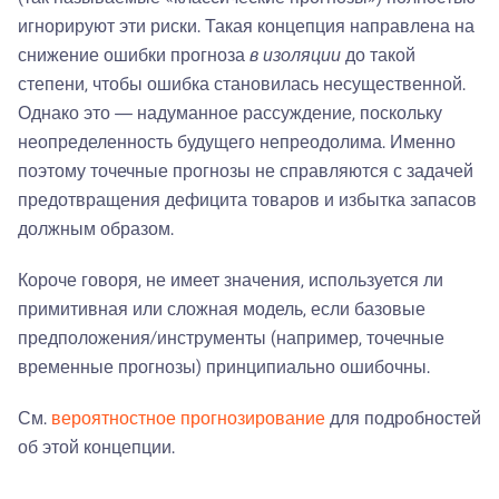
игнорируют эти риски. Такая концепция направлена на
снижение ошибки прогноза
в изоляции
до такой
степени, чтобы ошибка становилась несущественной.
Однако это — надуманное рассуждение, поскольку
неопределенность будущего непреодолима. Именно
поэтому точечные прогнозы не справляются с задачей
предотвращения дефицита товаров и избытка запасов
должным образом.
Короче говоря, не имеет значения, используется ли
примитивная или сложная модель, если базовые
предположения/инструменты (например, точечные
временные прогнозы) принципиально ошибочны.
См.
вероятностное прогнозирование
для подробностей
об этой концепции.