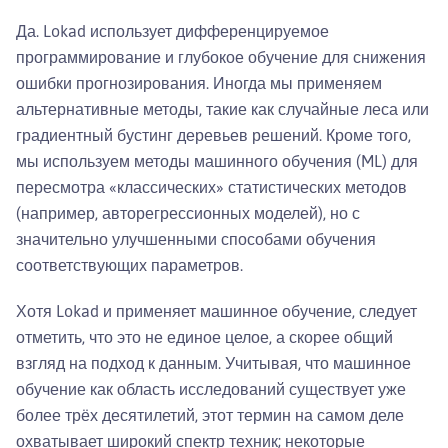
Да. Lokad использует дифференцируемое
программирование и глубокое обучение для снижения
ошибки прогнозирования. Иногда мы применяем
альтернативные методы, такие как случайные леса или
градиентный бустинг деревьев решений. Кроме того,
мы используем методы машинного обучения (ML) для
пересмотра «классических» статистических методов
(например, авторегрессионных моделей), но с
значительно улучшенными способами обучения
соответствующих параметров.
Хотя Lokad и применяет машинное обучение, следует
отметить, что это не единое целое, а скорее общий
взгляд на подход к данным. Учитывая, что машинное
обучение как область исследований существует уже
более трёх десятилетий, этот термин на самом деле
охватывает широкий спектр техник; некоторые