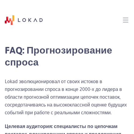
FAQ: Прогнозирование
спроса
Lokad эволюционировал от своих истоков в
прогнозировании спроса в конце 2000-х до лидера в
области прогнозной оптимизации цепочек поставок,
сосредотачиваясь на высококлассной оценке будущих
событий при работе с реальными сложностями.
Целевая аудитория: специалисты по цепочкам
поставок, планировщики спроса и предложения,