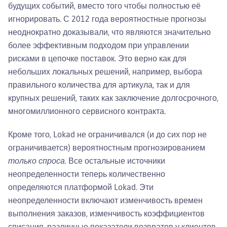
будущих событий, вместо того чтобы полностью её
игнорировать. С 2012 года вероятностные прогнозы
неоднократно доказывали, что являются значительно
более эффективным подходом при управлении
рисками в цепочке поставок. Это верно как для
небольших локальных решений, например, выбора
правильного количества для артикула, так и для
крупных решений, таких как заключение долгосрочного,
многомиллионного сервисного контракта.
Кроме того, Lokad не ограничивался (и до сих пор не
ограничивается) вероятностным прогнозированием
только спроса
. Все остальные источники
неопределенности теперь количественно
определяются платформой Lokad. Эти
неопределенности включают изменчивость времен
выполнения заказов, изменчивость коэффициентов
списания, различные показатели возвратов у клиентов