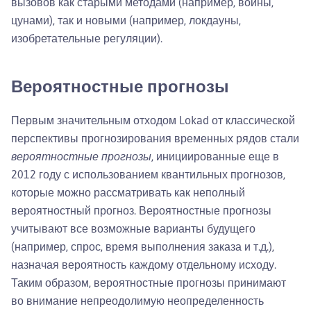
вызовов как старыми методами (например, войны,
цунами), так и новыми (например, локдауны,
изобретательные регуляции).
Вероятностные прогнозы
Первым значительным отходом Lokad от классической
перспективы прогнозирования временных рядов стали
вероятностные прогнозы
, инициированные еще в
2012 году с использованием квантильных прогнозов,
которые можно рассматривать как неполный
вероятностный прогноз. Вероятностные прогнозы
учитывают все возможные варианты будущего
(например, спрос, время выполнения заказа и т.д.),
назначая вероятность каждому отдельному исходу.
Таким образом, вероятностные прогнозы принимают
во внимание непреодолимую неопределенность