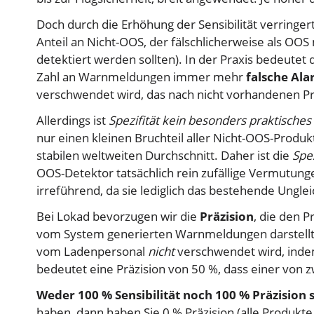
Doch durch die Erhöhung der Sensibilität verringert 
Anteil an Nicht-OOS, der fälschlicherweise als OOS 
detektiert werden sollten). In der Praxis bedeute
Zahl an Warnmeldungen immer mehr
falsche Al
verschwendet wird, das nach nicht vorhandenen P
Allerdings ist
Spezifität kein besonders praktisches
nur einen kleinen Bruchteil aller Nicht-OOS-Produk
stabilen weltweiten Durchschnitt. Daher ist die
Spez
OOS-Detektor tatsächlich rein zufällige Vermutunge
irreführend, da sie lediglich das bestehende Ungl
Bei Lokad bevorzugen wir die
Präzision
, die den 
vom System generierten Warnmeldungen darstellt. 
vom Ladenpersonal
nicht
verschwendet wird, indem
bedeutet eine Präzision von 50 %, dass einer von 
Weder 100 % Sensibilität noch 100 % Präzision 
haben, dann haben Sie 0 % Präzision (alle Produkte