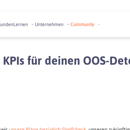
Kunden
Lernen
Unternehmen
Community
 KPIs für deinen OOS-Det
 wir
unsere Pläne bezüglich Shelfcheck
, unseren zukünfti