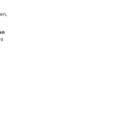
en,
on
hl