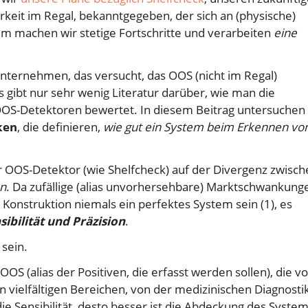
rkeit im Regal, bekanntgegeben, der sich an (physische)
dem machen wir stetige Fortschritte und verarbeiten
eine
 Unternehmen, das versucht, das OOS (nicht im Regal)
gibt nur sehr wenig Literatur darüber, wie man die
OOS-Detektoren bewertet. In diesem Beitrag untersuchen 
ken
, die definieren,
wie gut ein System beim Erkennen vo
ter OOS-Detektor (wie Shelfcheck) auf der Divergenz zwisc
en
. Da zufällige (alias unvorhersehbare) Marktschwankung
 Konstruktion niemals ein perfektes System sein (1), es
sibilität und Präzision
.
 sein.
OS (alias der Positiven, die erfasst werden sollen), die 
n vielfältigen Bereichen, von der medizinischen Diagnosti
die Sensibilität, desto besser ist die Abdeckung des System