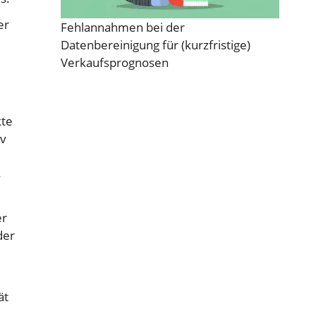
er
Fehlannahmen bei der
Datenbereinigung für (kurzfristige)
Verkaufsprognosen
kte
iv
s
er
der
ät