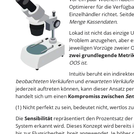
Optimierer für die Verfügba
Einzelhändler richtet. Seit
Menge Kassendaten
.
Lokad ist nicht das einzige
Problem anzugehen, aber es 
jeweiligen Vorzüge zweier 
zwei grundlegende Metri
OOS ist
.
Intuitiv beruht ein indirek
beobachteten Verkäufen
und
erwarteten Verkäuf
jederzeit auftreten können, kann dieser Ansatz per
handelt sich um einen
Kompromiss zwischen
Sen
(1) Nicht perfekt zu sein, bedeutet nicht, wertlos zu
Die
Sensibilität
repräsentiert den Prozentsatz der O
System erkannt wird. Dieses Konzept wird bereits i
bis zur Flugsicherheit, breit angewendet. Je höher 