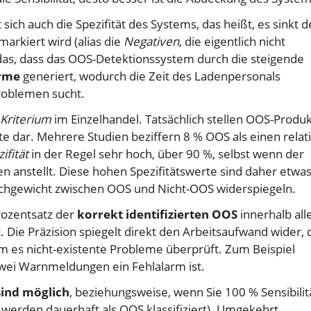
sich auch die Spezifität des Systems, das heißt, es sinkt d
markiert wird (alias die
Negativen
, die eigentlich nicht
t das, dass das OOS-Detektionssystem durch die steigende
arme
generiert, wodurch die Zeit des Ladenpersonals
roblemen sucht.
 Kriterium
im Einzelhandel. Tatsächlich stellen OOS-Produ
te dar. Mehrere Studien beziffern 8 % OOS als einen relat
ifität
in der Regel sehr hoch, über 90 %, selbst wenn der
n anstellt. Diese hohen Spezifitätswerte sind daher etwa
eichgewicht zwischen OOS und Nicht-OOS widerspiegeln.
Prozentsatz der
korrekt identifizierten OOS
innerhalb all
Die Präzision spiegelt direkt den Arbeitsaufwand wider, 
 es nicht-existente Probleme überprüft. Zum Beispiel
zwei Warnmeldungen ein Fehlalarm ist.
sind möglich
, beziehungsweise, wenn Sie 100 % Sensibilit
 werden dauerhaft als OOS klassifiziert). Umgekehrt