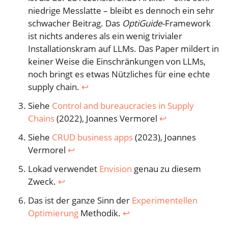
niedrige Messlatte – bleibt es dennoch ein sehr
schwacher Beitrag. Das
OptiGuide
-Framework
ist nichts anderes als ein wenig trivialer
Installationskram auf LLMs. Das Paper mildert in
keiner Weise die Einschränkungen von LLMs,
noch bringt es etwas Nützliches für eine echte
supply chain.
↩︎
Siehe
Control and bureaucracies in Supply
Chains
(2022), Joannes Vermorel
↩︎
Siehe
CRUD business apps
(2023), Joannes
Vermorel
↩︎
Lokad verwendet
Envision
genau zu diesem
Zweck.
↩︎
Das ist der ganze Sinn der
Experimentellen
Optimierung
Methodik.
↩︎