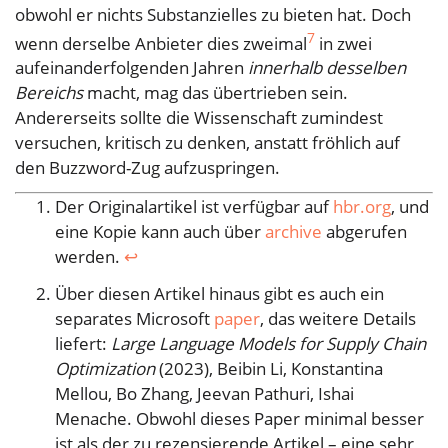
obwohl er nichts Substanzielles zu bieten hat. Doch
7
wenn derselbe Anbieter dies zweimal
in zwei
aufeinanderfolgenden Jahren
innerhalb desselben
Bereichs
macht, mag das übertrieben sein.
Andererseits sollte die Wissenschaft zumindest
versuchen, kritisch zu denken, anstatt fröhlich auf
den Buzzword-Zug aufzuspringen.
Der Originalartikel ist verfügbar auf
hbr.org
, und
eine Kopie kann auch über
archive
abgerufen
werden.
↩︎
Über diesen Artikel hinaus gibt es auch ein
separates Microsoft
paper
, das weitere Details
liefert:
Large Language Models for Supply Chain
Optimization
(2023), Beibin Li, Konstantina
Mellou, Bo Zhang, Jeevan Pathuri, Ishai
Menache. Obwohl dieses Paper minimal besser
ist als der zu rezensierende Artikel – eine sehr