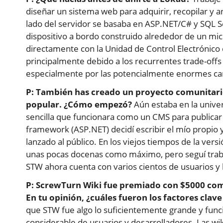
diseñar un sistema web para adquirir, recopilar y a
lado del servidor se basaba en ASP.NET/C# y SQL S
dispositivo a bordo construido alrededor de un mi
directamente con la Unidad de Control Electrónico 
principalmente debido a los recurrentes trade-offs 
especialmente por las potencialmente enormes ca
P: También has creado un proyecto comunitari
popular. ¿Cómo empezó?
Aún estaba en la univer
sencilla que funcionara como un CMS para publicar
framework (ASP.NET) decidí escribir el mío propio 
lanzado al público. En los viejos tiempos de la ver
unas pocas docenas como máximo, pero seguí traba
STW ahora cuenta con varios cientos de usuarios y 
P: ScrewTurn Wiki fue premiado con $5000 com
En tu opinión, ¿cuáles fueron los factores clave
que STW fue algo lo suficientemente grande y fun
considerable de usuarios y desarrolladores. Las wi