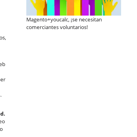
Magento+youcalc, ¡se necesitan
comerciantes voluntarios!
os,
web
ser
.
d.
eo
ro