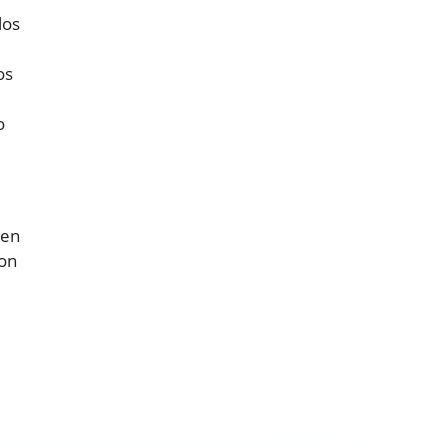
los
os
o
 en
con