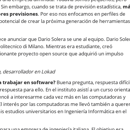
Sin embargo, cuando se trata de previsión estadística,
má
res previsiones
. Por eso nos enfocamos en perfiles de
 potencial de crear la próxima generación de herramienta
ce anunciar que Dario Solera se une al equipo. Dario Sole
olitecnico di Milano. Mientras era estudiante, creó
ionante proyecto open source que adquirió un impulso
a, desarrollador en Lokad
a trabajar en software?
Buena pregunta, respuesta difícil
uesta para ello. En el instituto asistí a un curso orient
mencé a interesarme cada vez más en las computadoras y
El interés por las computadoras me llevó también a quere
s estudios universitarios en Ingeniería Informática en el
para una empresa de ingeniería italiana. El objetivo era