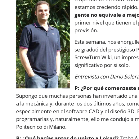
estamos creciendo rápido. 
gente no equivale a mejo
primer nivel que tienen el
previsión.
Esta semana, nos enorgulle
se graduó del prestigioso P
ScrewTurn Wiki, un impres
significativo por sí solo.
Entrevista con Dario Soler
P: ¿Por qué comenzaste 
Supongo que muchas personas han inventado una resp
a la mecánica y, durante los dos últimos años, co
especialmente en el software CAD y el diseño 3D. 
programarlas y, naturalmente, ello me condujo a mi
Politecnico di Milano.
P: ¿Qué hacías antes de unirte a Lokad?
Trabajé 