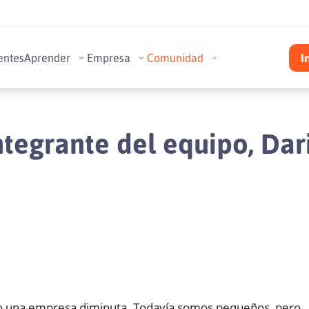
entes
Aprender
Empresa
Comunidad
I
tegrante del equipo, Dar
una empresa diminuta. Todavía somos pequeños, pero