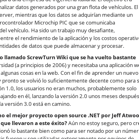
nalizar datos generados por una gran flota de vehículos. El
erver, mientras que los datos se adquirían mediante un
crocontrolador Microchip PIC que se comunicaba
del vehículo. Ha sido un trabajo muy desafiante,
entre el rendimiento de la aplicación y los costos operativ
ntidades de datos que puede almacenar y procesar.
o llamado ScrewTurn Wiki que se ha vuelto bastante
sidad (a principios de 2006) y necesitaba una aplicación 
 algunas cosas en la web. Con el fin de aprender un nuevo
y pronto se volvió lo suficientemente decente como para 
sión 1.0, los usuarios no eran muchos, probablemente solo
jando en él, lanzando la versión 2.0 unos meses después
la versión 3.0 está en camino.
o el mejor proyecto open source .NET por Jeff Atwoo
 que llevaron a este éxito?
Aún no estoy seguro, pero cr
cionó lo bastante bien como para ser notado por un núme
kis fueron y son utilizadas extensamente por equipos de