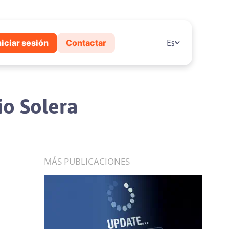
niciar sesión
Contactar
Es
io Solera
MÁS PUBLICACIONES