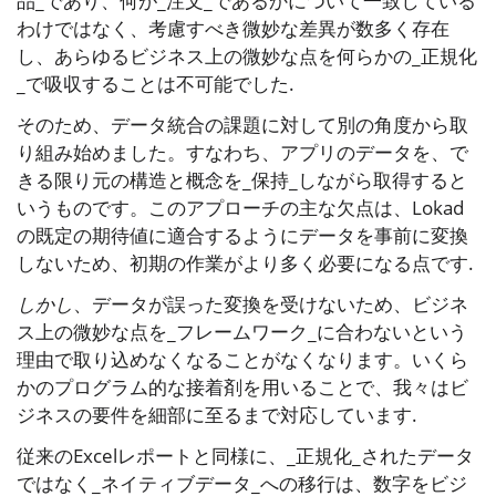
品_であり、何が_注文_であるかについて一致している
わけではなく、考慮すべき微妙な差異が数多く存在
し、あらゆるビジネス上の微妙な点を何らかの_正規化
_で吸収することは不可能でした.
そのため、データ統合の課題に対して別の角度から取
り組み始めました。すなわち、アプリのデータを、で
きる限り元の構造と概念を_保持_しながら取得すると
いうものです。このアプローチの主な欠点は、Lokad
の既定の期待値に適合するようにデータを事前に変換
しないため、初期の作業がより多く必要になる点です.
しかし
、データが誤った変換を受けないため、ビジネ
ス上の微妙な点を_フレームワーク_に合わないという
理由で取り込めなくなることがなくなります。いくら
かのプログラム的な接着剤を用いることで、我々はビ
ジネスの要件を細部に至るまで対応しています.
従来のExcelレポートと同様に、_正規化_されたデータ
ではなく_ネイティブデータ_への移行は、数字をビジ