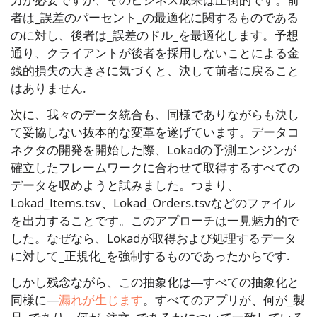
者は_誤差のパーセント_の最適化に関するものである
のに対し、後者は_誤差のドル_を最適化します。予想
通り、クライアントが後者を採用しないことによる金
銭的損失の大きさに気づくと、決して前者に戻ること
はありません.
次に、我々のデータ統合も、同様でありながらも決し
て妥協しない抜本的な変革を遂げています。データコ
ネクタの開発を開始した際、Lokadの予測エンジンが
確立したフレームワークに合わせて取得するすべての
データを収めようと試みました。つまり、
Lokad_Items.tsv
、
Lokad_Orders.tsv
などのファイル
を出力することです。このアプローチは一見魅力的で
した。なぜなら、Lokadが取得および処理するデータ
に対して_正規化_を強制するものであったからです.
しかし残念ながら、この抽象化は―すべての抽象化と
同様に―
漏れが生じます
。すべてのアプリが、何が_製