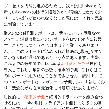
プロセスを円滑に進めるために、我々は旧Lokadから
新しいLokadへの移行を段階的かつ積極的に進めてお
り、古い機能が使われなくなった際には、それを完全
に削除しています.
従来のExcel予測レポートは、我々にとって困難なケー
スです。課題は単にそのレポートをEnvision内に複製
することではなく（それ自体は全く難しくありませ
ん）、このレポートに込められた根底の_思考_がすで
にかなり時代遅れであるという点にあります。実際、
これまでの数年間で、Lokadは
より優れた予測
技術を
導入しており、最新の形態は確率的予測 - これらはこ
のレポートに組み込むことができません。設計上、こ
の1つのレポートは_レガシー_な予測手法に固執してお
り、残念ながら在庫最適化には適切ではありません.
対照的に、
確率的予測
と経済的ドライバーを組み合わ
せるには、Lokad側もクライアント側もより多くの努
力が必要ですが、そのビジネス成果は圧倒的です。前