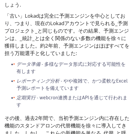
しょう.
「古い」Lokadは完全に予測エンジンを中心としてお
り、つまり、現在のLokadアカウントで見られる_予測
プロジェクト_と同じものです。その結果、予測エンジ
ンは、_統計_とは全く関係のない多数の機能を徐々に
獲得しました。約2年前、予測エンジンはほぼすべてを
担う万能選手と化していました:
データ準備
- 多様なデータ形式に対応する可能性を
有します
レポーティング分析
- やや複雑で、かつ柔軟なExcel
予測レポートを備えています
定期実行
- webcron連携またはAPIを通じて行われま
す
その後、過去2年間で、当初予測エンジン内に存在した
機能のスタンドアロンの代替機能を徐々に導入してき
ました。しかし、これらの新機能を単なる_代替_と呼