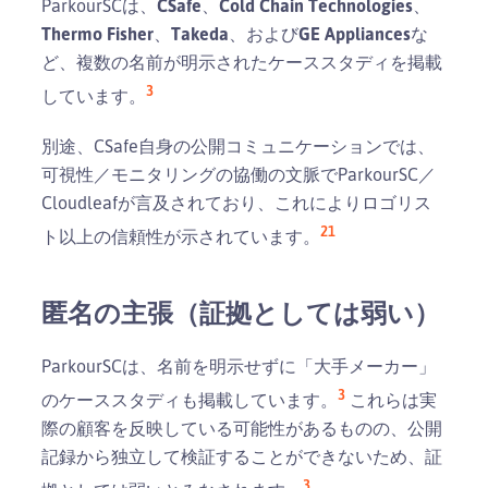
ParkourSCは、
CSafe
、
Cold Chain Technologies
、
Thermo Fisher
、
Takeda
、および
GE Appliances
な
ど、複数の名前が明示されたケーススタディを掲載
3
しています。
別途、CSafe自身の公開コミュニケーションでは、
可視性／モニタリングの協働の文脈でParkourSC／
Cloudleafが言及されており、これによりロゴリス
21
ト以上の信頼性が示されています。
匿名の主張（証拠としては弱い）
ParkourSCは、名前を明示せずに「大手メーカー」
3
のケーススタディも掲載しています。
これらは実
際の顧客を反映している可能性があるものの、公開
記録から独立して検証することができないため、証
3