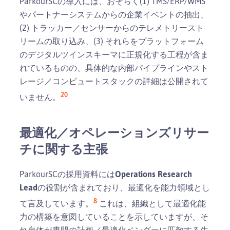
ParkourSCの導入には、おそらく(1) TMS/ERP/WMS
やパートナーシステムからの企業イベントの抽出、
(2) トラッカー／センサーからのテレメトリースト
リームの取り込み、(3) それらをプラットフォーム
のデジタルツインスキーマに正規化する工程が含ま
れているものの、具体的な内部パイプラインやスト
レージ／コンピュートスタックの詳細は公開されて
20
いません。
最適化／オペレーションズリサー
チに関する主張
ParkourSCの採用資料には
Operations Research
Lead
の役割が含まれており、最適化を能力領域とし
8
て言及しています。
これは、組織として最適化能
力の構築を意図していることを示していますが、そ