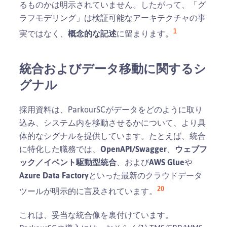
るものかは明示されていません。したがって、「グ
ラフモデリング」は検証可能なアーキテクチャの事
1
実ではなく、
概念的な記述
に留まります。
統合およびデータ移動に関するシ
グナル
採用資料は、ParkourSCがデータをどのように取り
込み、システム内を移動させるかについて、より具
体的なシグナルを提供しています。たとえば、統合
に特化した職務では、
OpenAPI/Swagger
、
ウェブフ
ック／イベント駆動型統合
、および
AWS Glue
や
Azure Data Factory
といった最新のクラウドデータ
20
ツールが明示的に言及されています。
これは、妥当な統合像を裏付けています。