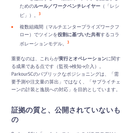
ための
ルール／ワークベンチレイヤー
（「レシ
3
ピ」）。
複数組織間（マルチエンタープライズワークフ
ロー）でツインを
役割に基づいた共有
するコラ
3
ボレーションモデル。
重要なのは、これらが
実行とオペレーション
に関す
る成果である点です（監視→検知→介入）。
ParkourSCのパブリックなポジショニングは、「需
要予測や注文量の算出」ではなく、「サプライチェ
ーンの計装と逸脱への対応」を目的としています。
証拠の質と、公開されていないも
の