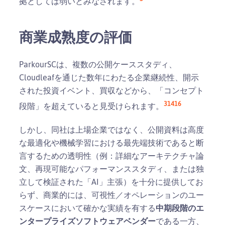
拠としては弱いとみなされます。
商業成熟度の評価
ParkourSCは、複数の公開ケーススタディ、
Cloudleafを通じた数年にわたる企業継続性、開示
された投資イベント、買収などから、「コンセプト
3
14
16
段階」を超えていると見受けられます。
しかし、同社は上場企業ではなく、公開資料は高度
な最適化や機械学習における最先端技術であると断
言するための透明性（例：詳細なアーキテクチャ論
文、再現可能なパフォーマンススタディ、または独
立して検証された「AI」主張）を十分に提供してお
らず、商業的には、可視性／オペレーションのユー
スケースにおいて確かな実績を有する
中期段階のエ
ンタープライズソフトウェアベンダー
である一方、