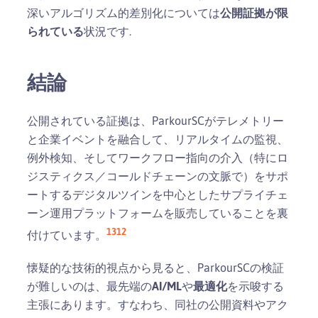
深いアルゴリズム的差別化については
公開証拠が限
られている
状況です.
結論
公開されている証拠は、ParkourSCがテレメトリー
と企業イベントを融合して、リアルタイムの監視、
例外検知、そしてワークフロー指向の介入（特にロ
ジスティクス／コールドチェーンの文脈で）をサポ
ートするデジタルツインを中心としたサプライチェ
ーン運用プラットフォームを販売していることを裏
1
3
12
付けています。
懐疑的な技術的視点から見ると、ParkourSCの検証
が難しいのは、最先端の
AI/ML
や
最適化
を示唆する
主張にあります。すなわち、同社の公開資料やアク