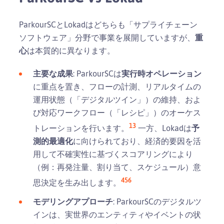
ParkourSCとLokadはどちらも「サプライチェーン
ソフトウェア」分野で事業を展開していますが、
重
心
は本質的に異なります。
主要な成果
: ParkourSCは
実行時オペレーション
に重点を置き、フローの計測、リアルタイムの
運用状態（「デジタルツイン」）の維持、およ
び対応ワークフロー（「レシピ」）のオーケス
1
3
トレーションを行います。
一方、Lokadは
予
測的最適化
に向けられており、経済的要因を活
用して不確実性に基づくスコアリングにより
（例：再発注量、割り当て、スケジュール）意
4
5
6
思決定を生み出します。
モデリングアプローチ
: ParkourSCのデジタルツ
インは、実世界のエンティティやイベントの状