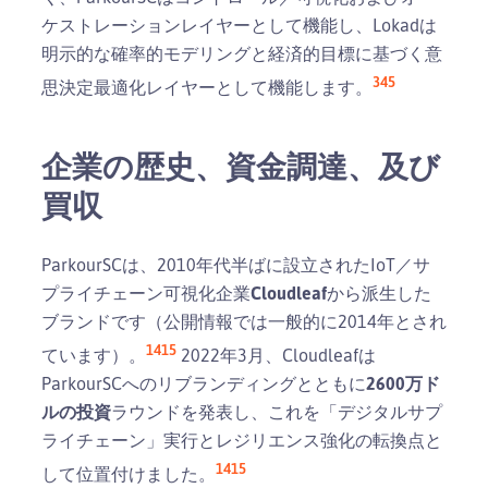
ケストレーションレイヤーとして機能し、Lokadは
明示的な確率的モデリングと経済的目標に基づく意
3
4
5
思決定最適化レイヤーとして機能します。
企業の歴史、資金調達、及び
買収
ParkourSCは、2010年代半ばに設立されたIoT／サ
プライチェーン可視化企業
Cloudleaf
から派生した
ブランドです（公開情報では一般的に2014年とされ
14
15
ています）。
2022年3月、Cloudleafは
ParkourSCへのリブランディングとともに
2600万ド
ルの投資
ラウンドを発表し、これを「デジタルサプ
ライチェーン」実行とレジリエンス強化の転換点と
14
15
して位置付けました。