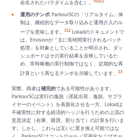
9
10
11
命名されたパラダイムを含む）。
運用のテンポ
: ParkourSCの「リアルタイム」体
制は、継続的なデータ取り込みと運用介入のル
1
12
ープを意味します。
Lokadのドキュメントで
は、Envisionが「主に長時間実行されるバッチ
処理」を対象としていることが明示され、ダッ
シュボードはその実行結果を反映しているた
め、常時稼働の実行制御ではなく、定期的な再
13
計算という異なるテンポを示唆しています。
実際、両者は
補完的
である可能性があります。
ParkourSCは実行の逸脱（遅延出荷、逸脱、サプラ
イヤーのイベント）を表面化させる一方、Lokadは
不確実性に対する経済的ヘッジを行うための上流の
意思決定（在庫、購買、割り当て）の計算を行いま
す。しかし、これらは互いに置き換え可能ではな
く、ParkourSCはコントロール／可視化およびオー