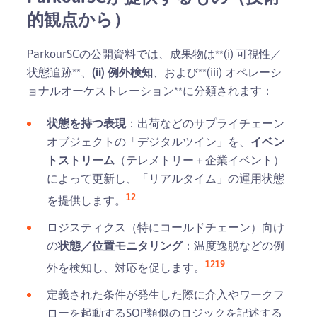
的観点から）
ParkourSCの公開資料では、成果物は**(i) 可視性／
状態追跡**、
(ii) 例外検知
、および**(iii) オペレーシ
ョナルオーケストレーション**に分類されます：
状態を持つ表現
：出荷などのサプライチェーン
オブジェクトの「デジタルツイン」を、
イベン
トストリーム
（テレメトリー＋企業イベント）
によって更新し、「リアルタイム」の運用状態
1
2
を提供します。
ロジスティクス（特にコールドチェーン）向け
の
状態／位置モニタリング
：温度逸脱などの例
12
19
外を検知し、対応を促します。
定義された条件が発生した際に介入やワークフ
ローを起動するSOP類似のロジックを記述する