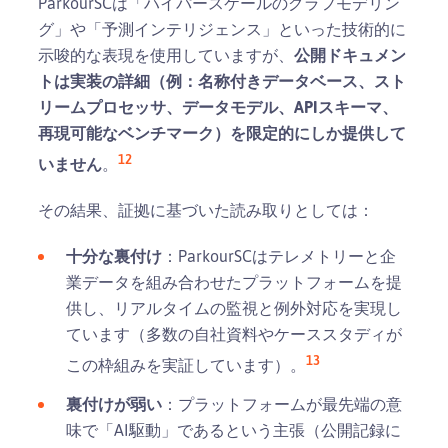
ParkourSCは「ハイパースケールのグラフモデリン
グ」や「予測インテリジェンス」といった技術的に
示唆的な表現を使用していますが、
公開ドキュメン
トは実装の詳細（例：名称付きデータベース、スト
リームプロセッサ、データモデル、APIスキーマ、
再現可能なベンチマーク）を限定的にしか提供して
1
2
いません
。
その結果、証拠に基づいた読み取りとしては：
十分な裏付け
：ParkourSCはテレメトリーと企
業データを組み合わせたプラットフォームを提
供し、リアルタイムの監視と例外対応を実現し
ています（多数の自社資料やケーススタディが
1
3
この枠組みを実証しています）。
裏付けが弱い
：プラットフォームが最先端の意
味で「AI駆動」であるという主張（公開記録に