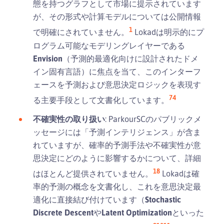
態を持つグラフとして市場に提示されています
が、その形式や計算モデルについては公開情報
1
で明確にされていません。
Lokadは明示的にプ
ログラム可能なモデリングレイヤーである
Envision
（予測的最適化向けに設計されたドメ
イン固有言語）に焦点を当て、このインターフ
ェースを予測および意思決定ロジックを表現す
7
4
る主要手段として文書化しています。
不確実性の取り扱い
: ParkourSCのパブリックメ
ッセージには「予測インテリジェンス」が含ま
れていますが、確率的予測手法や不確実性が意
思決定にどのように影響するかについて、詳細
1
8
はほとんど提供されていません。
Lokadは確
率的予測の概念を文書化し、これを意思決定最
適化に直接結び付けています（
Stochastic
Discrete Descent
や
Latent Optimization
といった