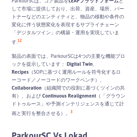
ParkourSCは、コア製品を
LEAPプラットフォーム
と
して市場に提供しており、出荷、資産、場所、パー
トナーなどのエンティティと、物品の移動や条件の
変化に伴う状態変化を表現するサプライチェーン
「デジタルツイン」の構築・運用を実現していま
1
2
す.
製品の表面では、ParkourSCは4つの主要な機能ブロ
ックを提示しています：
Digital Twin
、
Recipes
（SOPに基づく運用ルールを符号化するロ
ーコード／ノーコードのワークベンチ）、
Collaboration
（組織間での役割に基づくツインの共
有）、および
Continuous Realignment
（「グラウン
ドトゥルース」や予測インテリジェンスを通じて計
3
画と実行を整合させる）。
ParkourSC Vs Lokad