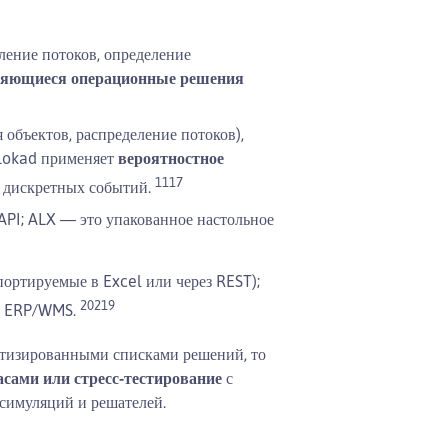
еление потоков, определение
ряющиеся операционные решения
 объектов, распределение потоков),
 Lokad применяет
вероятностное
11
17
м дискретных событий.
API; ALX — это упакованное настольное
портируемые в Excel или через REST);
20
21
9
 в ERP/WMS.
тизированными списками решений, то
асами или стресс-тестирование
с
 симуляций и решателей.