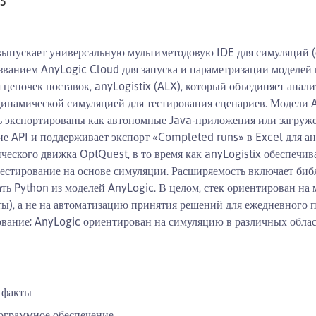
25
ыпускает универсальную мультиметодовую IDE для симуляций (с
званием AnyLogic Cloud для запуска и параметризации моделей и
цепочек поставок, anyLogistix (ALX), который объединяет анал
динамической симуляцией для тестирования сценариев. Модели 
ь экспортированы как автономные Java-приложения или загружен
ие API и поддерживает экспорт «Completed runs» в Excel для а
еского движка OptQuest, в то время как anyLogistix обеспечив
-тестирование на основе симуляции. Расширяемость включает би
ть Python из моделей AnyLogic. В целом, стек ориентирован на 
ты), а не на автоматизацию принятия решений для ежедневного 
ование; AnyLogic ориентирован на симуляцию в различных облас
 факты
рограммное обеспечение