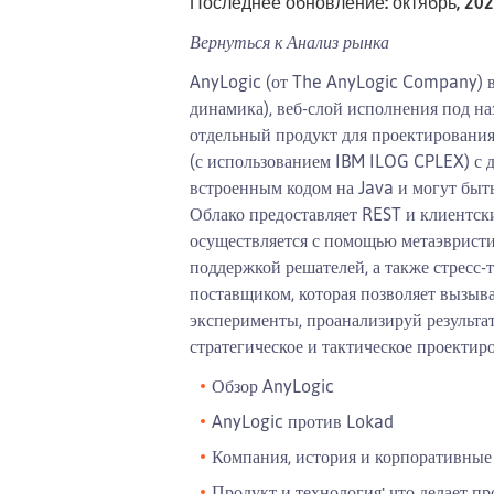
Последнее обновление: октябрь, 20
Вернуться к
Анализ рынка
AnyLogic (от The AnyLogic Company) в
динамика), веб-слой исполнения под на
отдельный продукт для проектирования 
(с использованием IBM ILOG CPLEX) с 
встроенным кодом на Java и могут быт
Облако предоставляет REST и клиентск
осуществляется с помощью метаэвристич
поддержкой решателей, а также стресс
поставщиком, которая позволяет вызыва
эксперименты, проанализируй результа
стратегическое и тактическое проектир
Обзор AnyLogic
AnyLogic против Lokad
Компания, история и корпоративные
Продукт и технология: что делает п