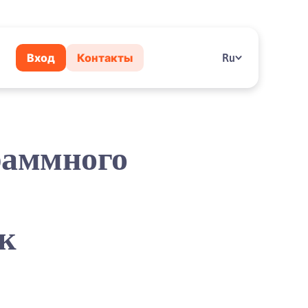
Вход
Контакты
Ru
раммного
к