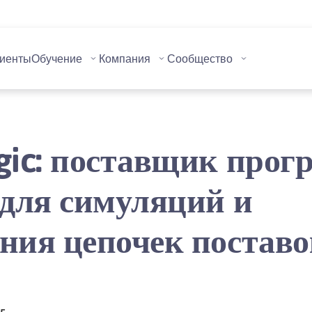
иенты
Обучение
Компания
Сообщество
gic: поставщик прог
 для симуляций и
ния цепочек поставо