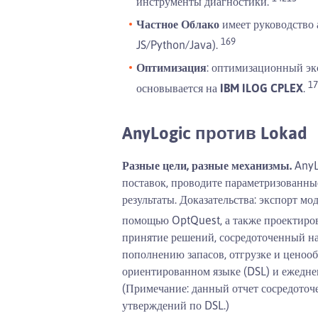
инструменты диагностики.
Частное Облако
имеет руководство 
16
9
JS/Python/Java).
Оптимизация
: оптимизационный эк
17
основывается на
IBM ILOG CPLEX
.
AnyLogic против Lokad
Разные цели, разные механизмы.
AnyL
поставок, проводите параметризованны
результаты. Доказательства: экспорт м
помощью OptQuest, а также проектиров
принятие решений, сосредоточенный н
пополнению запасов, отгрузке и ценоо
ориентированном языке (DSL) и ежедн
(Примечание: данный отчет сосредоточ
утверждений по DSL.)