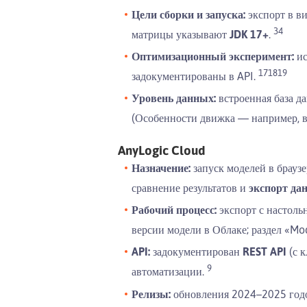
Цели сборки и запуска:
экспорт в в
3
4
матрицы указывают
JDK 17+
.
Оптимизационный эксперимент:
ис
17
18
19
задокументированы в API.
Уровень данных:
встроенная база д
(Особенности движка — например, в
AnyLogic Cloud
Назначение:
запуск моделей в брауз
сравнение результатов и
экспорт да
Рабочий процесс:
экспорт с настоль
версии модели в Облаке; раздел «Mo
API:
задокументирован
REST API
(с к
9
автоматизации.
Релизы:
обновления 2024–2025 год