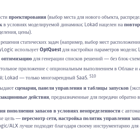
асти
проектирования
(выбор места для нового объекта, распред
к
в условиях моделируемой динамики; Lokad нацелен на
повто
еления, цены).
 решения статических задач (например, выбор мест расположения
yLogic использует
OptQuest
для настройки параметров модели;
ю оптимизацию
для генерации списков решений — без блок-схе
астольное приложение с опциональным выполнением в Облаке и 
5
10
й; Lokad — только многоарендный SaaS.
 выдают
сценарии, панели управления и таблицы запусков
(экс
закционные действия
, предназначенные для передачи обратно
ия пополнения запасов в условиях неопределенности
с автома
 же цель —
пересмотр сети, настройка политик управления зап
ogic/ALX лучше подходят благодаря своему инструментарию для