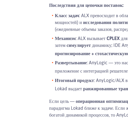
Последствия для цепочки поставок:
Класс задач
: ALX превосходит в обл
мощностей) и
исследования полити
(ежедневные объемы заказов, распред
Механизм
: ALX вызывает
CPLEX
для
затем
симулирует
динамику; IDE An
прогнозирование + стохастическу
Развертывание
: AnyLogic — это н
приложение с интеграцией решателе
Итоговый продукт
: AnyLogic/ALX
Lokad выдает
ранжированные тран
Если цель —
операционная оптимизац
парадигма Lokad ближе к задаче. Если
богатой динамикой процессов, то AnyL