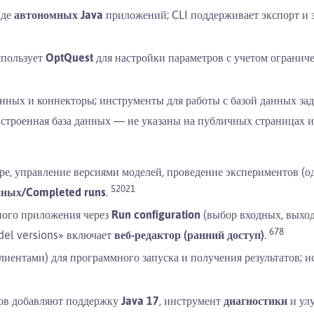
иде
автономных Java
приложений; CLI поддерживает экспорт и 
пользует
OptQuest
для настройки параметров с учетом огранич
анных и коннекторы; инструменты для работы с базой данных за
строенная база данных — не указаны на публичных страницах и 
ере, управление версиями моделей, проведение экспериментов (
5
20
21
нных/Completed runs
.
ного приложения через
Run configuration
(выбор входных, выход
6
7
8
del versions» включает
веб-редактор (ранний доступ)
.
лиентами) для программного запуска и получения результатов; и
ов добавляют поддержку
Java 17
, инструмент
диагностики
и ул