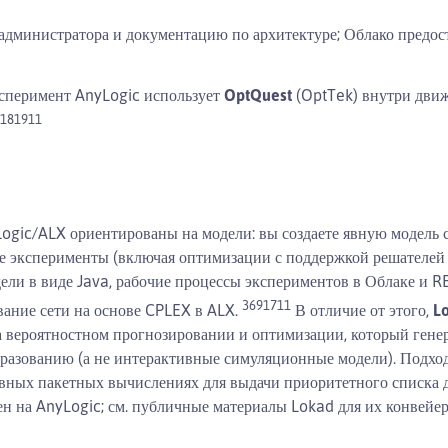
администратора и документацию по архитектуре; Облако предос
сперимент AnyLogic использует
OptQuest
(OptTek) внутри движ
18
19
11
ogic/ALX ориентированы на модели: вы создаете явную модель 
е эксперименты (включая оптимизации с поддержкой решателей д
одели в виде Java, рабочие процессы экспериментов в Облаке и R
3
6
9
17
11
ание сети на основе CPLEX в ALX.
В отличие от этого,
L
а вероятностном прогнозировании и оптимизации, который ген
бразованию (а не интерактивные симуляционные модели). Подхо
евных пакетных вычислениях для выдачи приоритетного списка
ен на AnyLogic; см. публичные материалы Lokad для их конвей