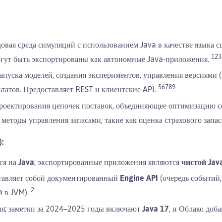
овая среда симуляций с использованием Java в качестве языка
1
2
3
гут быть экспортированы как автономные Java-приложения.
апуска моделей, создания экспериментов, управления версиями (
5
6
7
8
9
ьтатов. Предоставляет REST и клиентские API.
роектирования цепочек поставок, объединяющее оптимизацию с
етоды управления запасами, такие как оценка страхового запас
:
ся на
Java
; экспортированные приложения являются
чистой Jav
тавляет собой документированный
Engine API
(очередь событий,
2
 в JVM).
я; заметки за 2024–2025 годы включают
Java 17
, и Облако доб