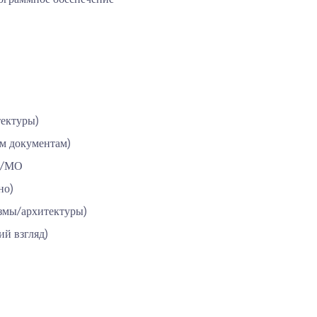
тектуры)
ым документам)
ИИ/МО
но)
измы/архитектуры)
ий взгляд)