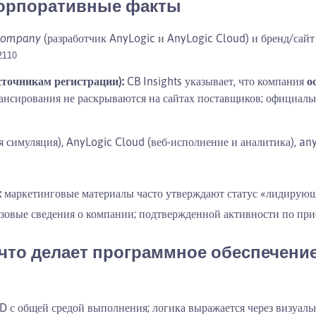
корпоративные факты
Company
(разработчик AnyLogic и AnyLogic Cloud) и бренд/сайт 
2
1
10
точникам регистрации):
CB Insights указывает, что компания
о
нансирования не раскрываются на сайтах поставщиков; официаль
 симуляция), AnyLogic Cloud (веб-исполнение и аналитика), any
:
маркетинговые материалы часто утверждают статус «лидирующ
базовые сведения о компании; подтвержденной активности по пр
 что делает программное обеспечени
 с общей средой выполнения; логика выражается через визуал