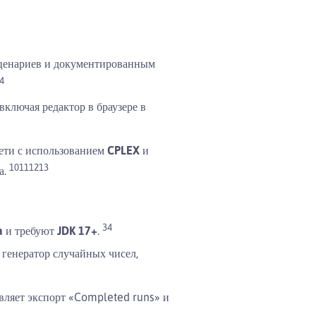
 сценариев и документированным
4
включая редактор в браузере в
ети с использованием
CPLEX
и
10
11
12
13
а.
3
4
a
и требуют
JDK 17+
.
 генератор случайных чисел,
авляет экспорт «Completed runs» и