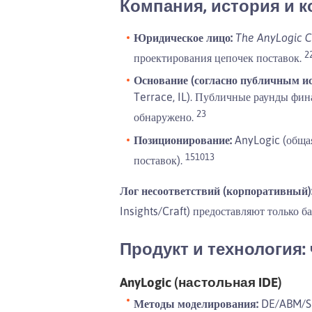
Компания, история и 
Юридическое лицо:
The AnyLogic 
2
проектирования цепочек поставок.
Основание (согласно публичным ис
Terrace, IL). Публичные раунды фи
23
обнаружено.
Позиционирование:
AnyLogic (общая
1
5
10
13
поставок).
Лог несоответствий (корпоративный)
Insights/Craft) предоставляют только 
Продукт и технология:
AnyLogic (настольная IDE)
Методы моделирования:
DE/ABM/SD