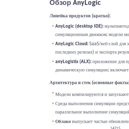
Обзор AnyLogic
Линейка продуктов (кратко):
AnyLogic (desktop IDE):
мультиметод
симуляционным движком; модели мо
AnyLogic Cloud:
SaaS/веб-слой для з
последних релизах) и экспорта резул
anyLogistix (ALX):
приложение для п
динамическую симуляцию; включает м
Архитектура и стек (основные факты)
Модели компилируются и запускают
Среда выполнения симуляции предс
параллельное выполнение симуляций
Облако
выпускает частые обновлени
14
2
15