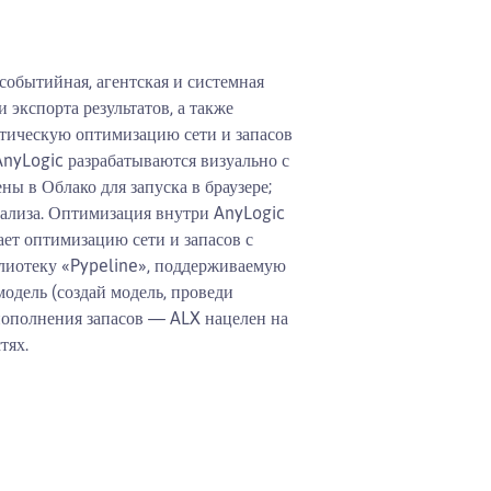
обытийная, агентская и системная
 экспорта результатов, а также
итическую оптимизацию сети и запасов
AnyLogic разрабатываются визуально с
ы в Облако для запуска в браузере;
нализа. Оптимизация внутри AnyLogic
ает оптимизацию сети и запасов с
блиотеку «Pypeline», поддерживаемую
модель (создай модель, проведи
пополнения запасов — ALX нацелен на
тях.