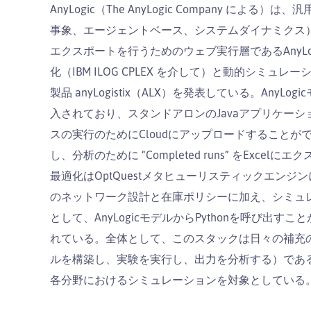
AnyLogic（The AnyLogic Company に
事象、エージェントベース、システムダイナミクス
エクスポートを行うためのウェブ実行層であるAnyLog
化（IBM ILOG CPLEX を介して）と動的シミ
製品 anyLogistix（ALX）を発表している。Any
入されており、スタンドアロンのJavaアプリケー
スの実行のためにCloudにアップロードすることができ
し、分析のために “Completed runs” をExce
最適化はOptQuestメタヒューリスティックエンジンによ
のネットワーク設計と在庫ポリシーに加え、シミュ
として、AnyLogicモデルからPythonを呼び出すこと
れている。全体として、このスタックは日々の補充
ルを構築し、実験を実行し、出力を分析する）である―A
各分野におけるシミュレーションを対象としている