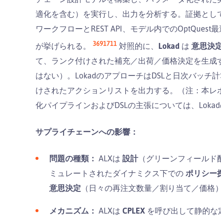
適化を含む）を実行し、出力を分析する。証拠として、
ワークフローとREST API、モデル内でのOptQues
3
6
9
17
11
が挙げられる。
対照的に、
Lokad
は
意思決
て、ランク付けされた補充／出荷／価格決定を生成
はない）。LokadのアプローチはDSLと日次バッチ
けされたアクションリストを出力する。（注：本レポー
化パイプラインおよびDSLの主張については、Lok
サプライチェーンへの影響：
問題の種類：
ALXは
設計
（グリーンフィールド
ミュレートされたダイナミクス下での
ポリシー
意思決定
（日々の再注文数量／割り当て／価格
メカニズム：
ALXは
CPLEX
を呼び出して静的な