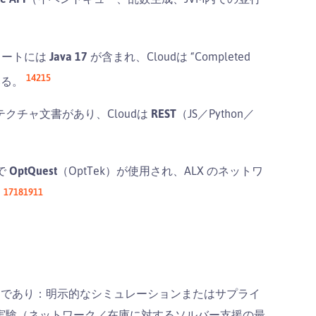
のノートには
Java 17
が含まれ、Cloudは “Completed
14
2
15
いる。
クチャ文書があり、Cloudは
REST
（JS／Python／
で
OptQuest
（OptTek）が使用され、ALX のネットワ
17
18
19
11
。
であり：明示的なシミュレーションまたはサプライ
実験（ネットワーク／在庫に対するソルバー支援の最