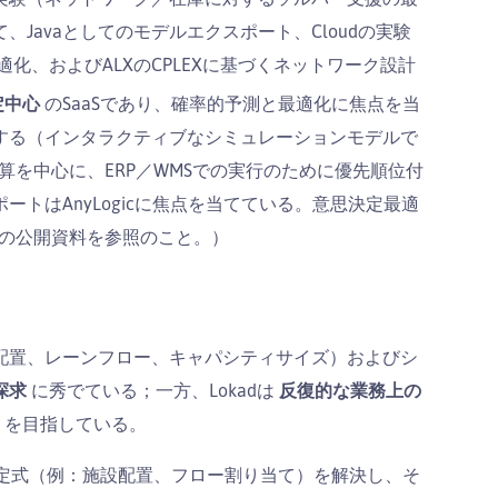
Javaとしてのモデルエクスポート、Cloudの実験
t最適化、およびALXのCPLEXに基づくネットワーク設計
定中心
のSaaSであり、確率的予測と最適化に焦点を当
する（インタラクティブなシミュレーションモデルで
計算を中心に、ERP／WMSでの実行のために優先順位付
トはAnyLogicに焦点を当てている。意思決定最適
adの公開資料を参照のこと。）
配置、レーンフロー、キャパシティサイズ）およびシ
探求
に秀でている；一方、Lokadは
反復的な業務上の
）を目指している。
定式（例：施設配置、フロー割り当て）を解決し、そ