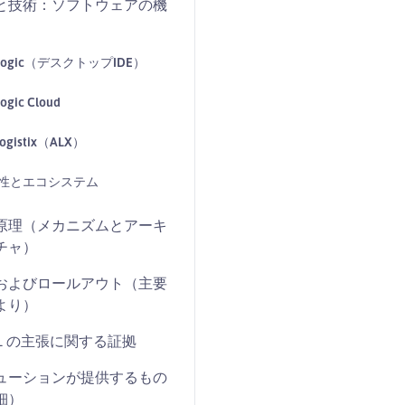
と技術：ソフトウェアの機
Logic（デスクトップIDE）
ogic Cloud
Logistix（ALX）
性とエコシステム
原理（メカニズムとアーキ
チャ）
およびロールアウト（主要
より）
ML の主張に関する証拠
ューションが提供するもの
細）