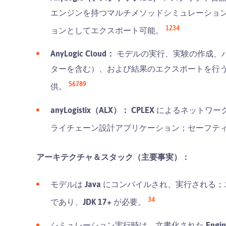
エンジンを持つマルチメソッドシミュレーション
1
2
3
4
ョンとしてエクスポート可能。
AnyLogic Cloud：
モデルの実行、実験の作成、
ターを含む）、および結果のエクスポートを行うSa
5
6
7
8
9
供。
anyLogistix（ALX）：
CPLEX
によるネットワー
ライチェーン設計アプリケーション；セーフテ
アーキテクチャ＆スタック（主要事実）：
モデルは
Java
にコンパイルされ、実行される；
3
4
であり、
JDK 17+
が必要。
シミュレーション実行時は、文書化された
Engin