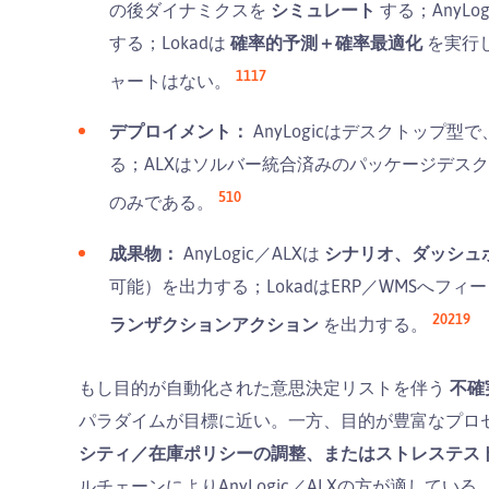
の後ダイナミクスを
シミュレート
する；AnyLogi
する；Lokadは
確率的予測＋確率最適化
を実行
11
17
ャートはない。
デプロイメント：
AnyLogicはデスクトップ型
る；ALXはソルバー統合済みのパッケージデスクト
5
10
のみである。
成果物：
AnyLogic／ALXは
シナリオ、ダッシュ
可能）を出力する；LokadはERP／WMSへフ
20
21
9
ランザクションアクション
を出力する。
もし目的が自動化された意思決定リストを伴う
不確
パラダイムが目標に近い。一方、目的が豊富なプロ
シティ／在庫ポリシーの調整、またはストレステス
ルチェーンによりAnyLogic／ALXの方が適している