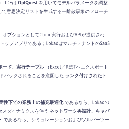
c IDEは
OptQuest
を用いてモデルパラメータを調整
して意思決定リストを生成する―離散事象のフローチ
で、オプションとしてCloud実行およびAPIが提供され
ップアプリである；LokadはマルチテナントのSaaS
ボード、実行テーブル
（Excel／RESTへエクスポート
ィードバックされることを意図した
ランク付けされたト
実性下での業務上の補充最適化
であるなら、Lokadの
セスダイナミクスを伴う
ネットワーク再設計、キャパ
ト
であるなら、シミュレーションおよびソルバーツー
。