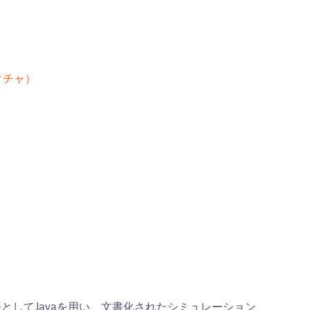
クチャ）
としてJavaを用い、文書化されたシミュレーション