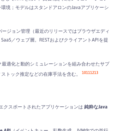
環境；モデルはスタンドアロンのJavaアプリケーシ
バージョン管理（最近のリリースではブラウザエディ
aS／ウェブ層。RESTおよびクライアントAPIを提
ク最適化と動的シミュレーションを組み合わせたサプ
10
11
12
13
ィストック推定などの在庫手法を含む。
エクスポートされたアプリケーションは
純粋なJava
e API
（イベントキュー、乱数生成、JVM内での並行