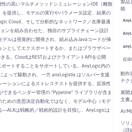
製品
よる）は、汎用性の高いマルチメソッドシミュレーションIDE（離散
能
）を提供し、モデルの実行やパラメータ設定、結果の
Any
ic Cloud、そして分析的なネットワーク／在庫最適
ュレーションを組み合わせた、独自のサプライチェーン設計
AnyL
Logicモデルは視覚的に開発され、組み込みJavaコードが挿
any
ションとしてエクスポートするか、またはブラウザベー
る。CloudはRESTおよびクライアントAPIを公開
拡張
lにエクスポートすることをサポートしている。AnyLogic内の
動作
って駆動され、一方 anyLogistix はソルバー支援
テク
レーションによるストレステストを提供する。拡張性
ができるベンダー管理の “Pypeline” ライブラリが含ま
展開
文書
のための意思決定自動化ではなく、モデル中心（モデ
LXは戦略的／戦術的設計を目指し、AnyLogicは
AI/
。
ソリ
（詳