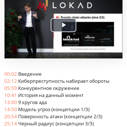
Play
Video
00:02
Введение
02:12
Киберпреступность набирает обороты
05:59
Конкурентное окружение
10:41
История на данный момент
13:00
9 кругов ада
14:50
Модель угроз (концепции 1/3)
20:54
Поверхность атаки (концепции 2/3)
25:14
Черный радиус (концепции 3/3)