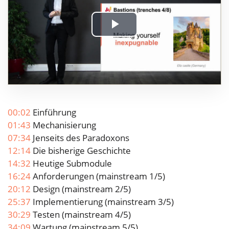
Play
Video
00:02
Einführung
01:43
Mechanisierung
07:34
Jenseits des Paradoxons
12:14
Die bisherige Geschichte
14:32
Heutige Submodule
16:24
Anforderungen (mainstream 1/5)
20:12
Design (mainstream 2/5)
25:37
Implementierung (mainstream 3/5)
30:29
Testen (mainstream 4/5)
34:09
Wartung (mainstream 5/5)