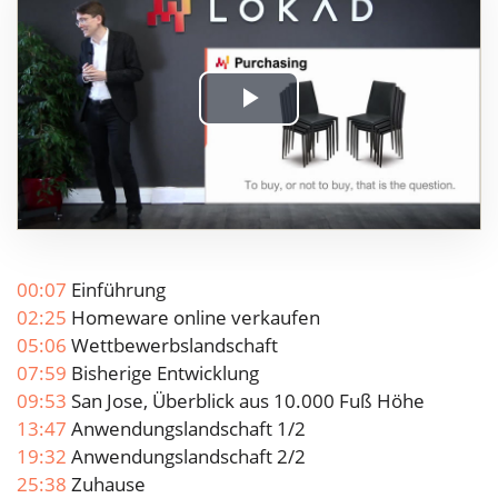
Play
Video
00:07
Einführung
02:25
Homeware online verkaufen
05:06
Wettbewerbslandschaft
07:59
Bisherige Entwicklung
09:53
San Jose, Überblick aus 10.000 Fuß Höhe
13:47
Anwendungslandschaft 1/2
19:32
Anwendungslandschaft 2/2
25:38
Zuhause