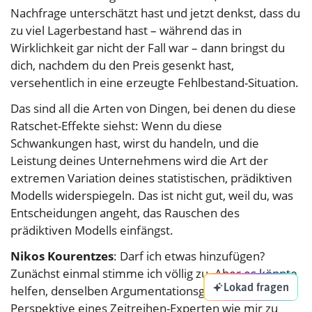
Nachfrage unterschätzt hast und jetzt denkst, dass du
zu viel Lagerbestand hast – während das in
Wirklichkeit gar nicht der Fall war – dann bringst du
dich, nachdem du den Preis gesenkt hast,
versehentlich in eine erzeugte Fehlbestand-Situation.
Das sind all die Arten von Dingen, bei denen du diese
Ratschet-Effekte siehst: Wenn du diese
Schwankungen hast, wirst du handeln, und die
Leistung deines Unternehmens wird die Art der
extremen Variation deines statistischen, prädiktiven
Modells widerspiegeln. Das ist nicht gut, weil du, was
Entscheidungen angeht, das Rauschen des
prädiktiven Modells einfängst.
Nikos Kourentzes
: Darf ich etwas hinzufügen?
Zunächst einmal stimme ich völlig zu. Aber es könnte
Lokad fragen
helfen, denselben Argumentationsgang auch aus der
Perspektive eines Zeitreihen-Experten wie mir zu