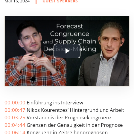
Mai 16, 2024
GUEST SPEAKERS
Play
Video
00:00:00
Einführung ins Interview
00:00:47
Nikos Kourentzes’ Hintergrund und Arbeit
00:03:25
Verständnis der Prognosekongruenz
00:04:44
Grenzen der Genauigkeit in der Prognose
00:06:14
Kongruenz in Zeitreihenprognosen