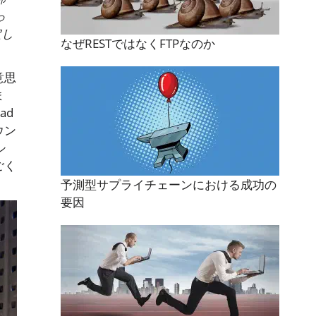
っ
定し
なぜRESTではなくFTPなのか
意思
ま
ad
ウン
シ
ごく
予測型サプライチェーンにおける成功の
要因