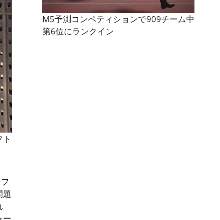
M5予測コンペティションで909チーム中
第6位にランクイン
フト
、
ンフ
問題
れ
ャー