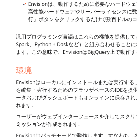
Envisionは、動作するために必要なハー
高性能ハードウェアやサーバーライセンスに
行」ボタンをクリックするだけで数百ドルのコ
汎用プログラミング言語はこれらの機能を提供しておら
Spark、Python + Daskなど）と組み合わ
ます。この意味で、EnvisionはBigQuery上で動
環境
Envisionはローカルにインストールまたは実行
を編集・実行するためのブラウザベースのIDEを提供
ータおよびダッシュボードもオンラインに保存され、
れます.
ユーザーがウェブインターフェースを介してスクリプト
ミッション
が作成されます.
Envisionはバッチモードで動作します。すなわ