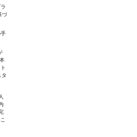
プラ
基づ
の手
が
本
ット
スタ
人
内
完
るこ