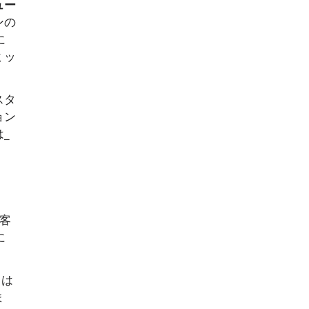
ュー
ンの
に
ミッ
スタ
ョン
_
顧客
に
リは
ま