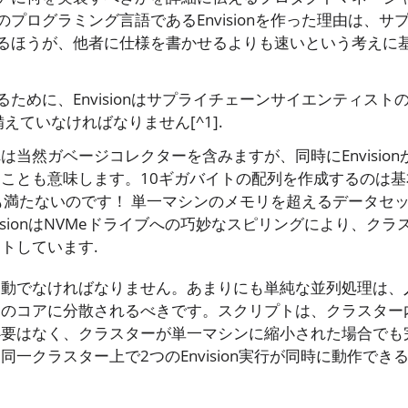
ログラミング言語であるEnvisionを作った理由は、サ
るほうが、他者に仕様を書かせるよりも速いという考えに
めに、Envisionはサプライチェーンサイエンティスト
ていなければなりません[^1].
当然ガベージコレクターを含みますが、同時にEnvision
ことも意味します。10ギガバイトの配列を作成するのは基
も満たないのです！ 単一マシンのメモリを超えるデータセ
sionはNVMeドライブへの巧妙なスピリングにより、クラ
トしています.
自動でなければなりません。あまりにも単純な並列処理は、
くのコアに分散されるべきです。スクリプトは、クラスター
必要はなく、クラスターが単一マシンに縮小された場合でも
一クラスター上で2つのEnvision実行が同時に動作でき