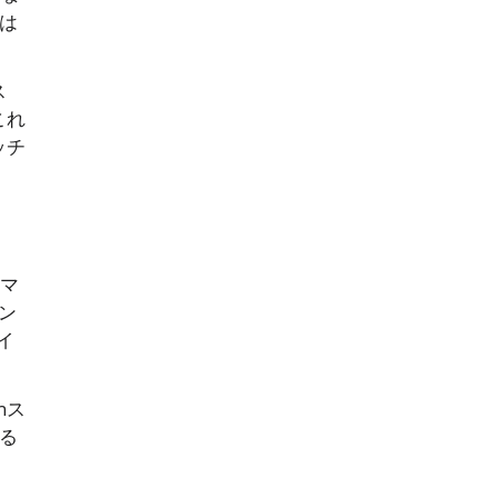
は
ス
これ
ッチ
想マ
タン
イ
nス
る