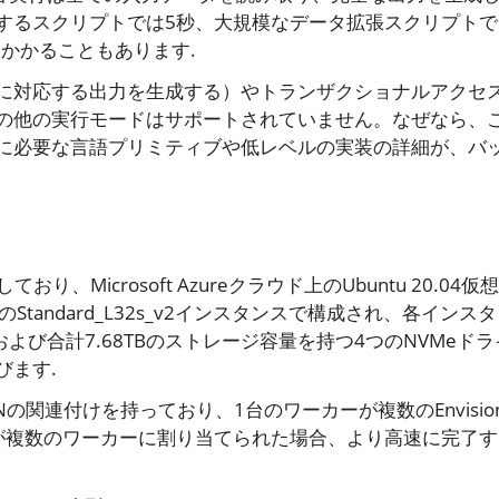
するスクリプトでは5秒、大規模なデータ拡張スクリプトで
間かかることもあります.
に対応する出力を生成する）やトランザクショナルアクセ
の他の実行モードはサポートされていません。なぜなら、
に必要な言語プリミティブや低レベルの実装の詳細が、バ
ており、Microsoft Azureクラウド上のUbuntu 20.04仮
andard_L32s_v2インスタンスで構成され、各インス
モリ、および合計7.68TBのストレージ容量を持つ4つのNVMeドラ
びます.
関連付けを持っており、1台のワーカーが複数のEnvisio
が複数のワーカーに割り当てられた場合、より高速に完了す