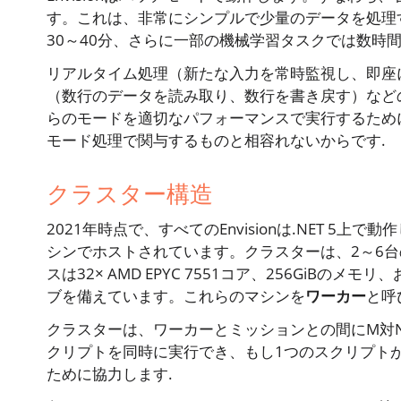
す。これは、非常にシンプルで少量のデータを処理
30～40分、さらに一部の機械学習タスクでは数時
リアルタイム処理（新たな入力を常時監視し、即座
（数行のデータを読み取り、数行を書き戻す）など
らのモードを適切なパフォーマンスで実行するため
モード処理で関与するものと相容れないからです.
クラスター構造
2021年時点で、すべてのEnvisionは.NET 5上で動作し
シンでホストされています。クラスターは、2～6台のSt
スは32× AMD EPYC 7551コア、256GiBのメ
ブを備えています。これらのマシンを
ワーカー
と呼
クラスターは、ワーカーとミッションとの間にM対Nの
クリプトを同時に実行でき、もし1つのスクリプト
ために協力します.