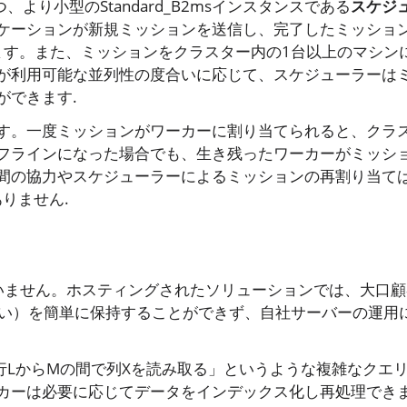
より小型のStandard_B2msインスタンスである
スケジ
ケーションが新規ミッションを送信し、完了したミッショ
ます。また、ミッションをクラスター内の1台以上のマシン
が利用可能な並列性の度合いに応じて、スケジューラーは
ができます.
す。一度ミッションがワーカーに割り当てられると、クラ
フラインになった場合でも、生き残ったワーカーがミッシ
間の協力やスケジューラーによるミッションの再割り当ては
りません.
していません。ホスティングされたソリューションでは、大口
が多い）を簡単に保持することができず、自社サーバーの運用
、「行LからMの間で列Xを読み取る」というような複雑なクエ
カーは必要に応じてデータをインデックス化し再処理でき