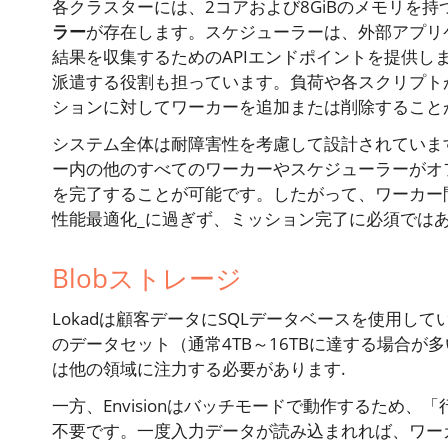
各クラスターには、2コアおよび8GiBのメモリを持つ、
ラー
が存在します。スケジューラーは、外部アプリ
結果を収集するためのAPIエンドポイントを提供し
派遣する役割も担っています。負荷や各スクリプト
ションに対してワーカーを追加または削除すること
システム全体は耐障害性を考慮して設計されていま
ー内の他のすべてのワーカーやスケジューラーがオ
を完了することが可能です。したがって、ワーカー
性能最適化_に過ぎず、ミッション完了に必須ではあ
Blobストレージ
Lokadは顧客データにSQLデータベースを使用
のデータセット（通常4TB～16TBに達する場合
は他の領域に注力する必要があります.
一方、Envisionはバッチモードで動作するため
不要です。一度入力データが読み込まれれば、ワー