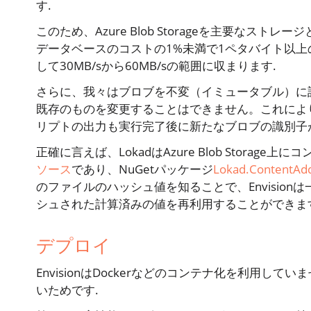
す.
このため、Azure Blob Storageを主要なス
データベースのコストの1%未満で1ペタバイト以
して30MB/sから60MB/sの範囲に収まります.
さらに、我々はブロブを不変（イミュータブル）に
既存のものを変更することはできません。これによ
リプトの出力も実行完了後に新たなブロブの識別子
正確に言えば、LokadはAzure Blob Stora
ソース
であり、NuGetパッケージ
Lokad.ContentAd
のファイルのハッシュ値を知ることで、Envisio
シュされた計算済みの値を再利用することができま
デプロイ
EnvisionはDockerなどのコンテナ化を利用
いためです.