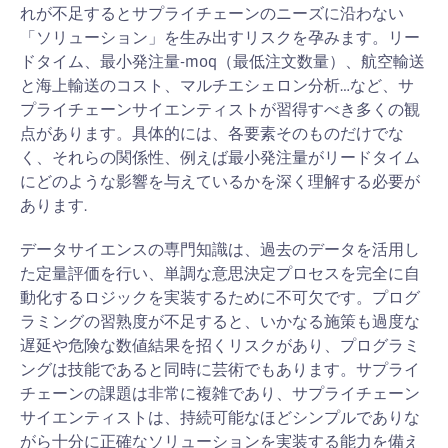
れが不足するとサプライチェーンのニーズに沿わない
「ソリューション」を生み出すリスクを孕みます。リー
ドタイム、最小発注量-moq（最低注文数量）、航空輸送
と海上輸送のコスト、マルチエシェロン分析…など、サ
プライチェーンサイエンティストが習得すべき多くの観
点があります。具体的には、各要素そのものだけでな
く、それらの関係性、例えば最小発注量がリードタイム
にどのような影響を与えているかを深く理解する必要が
あります.
データサイエンスの専門知識は、過去のデータを活用し
た定量評価を行い、単調な意思決定プロセスを完全に自
動化するロジックを実装するために不可欠です。プログ
ラミングの習熟度が不足すると、いかなる施策も過度な
遅延や危険な数値結果を招くリスクがあり、プログラミ
ングは技能であると同時に芸術でもあります。サプライ
チェーンの課題は非常に複雑であり、サプライチェーン
サイエンティストは、持続可能なほどシンプルでありな
がら十分に正確なソリューションを実装する能力を備え