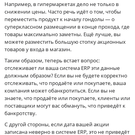
Например, в гипермаркетах дело не только в
снижении цены. Часто речь идёт о том, чтобы
переместить продукт к началу гондолы — о
суперклассном размещении в конце прохода, где
товары максимально заметны. Ещё лучше, вы
можете разместить большую стопку акционных
товаров у входа в магазин.
Таким образом, теперь встает вопрос:
отслеживает ли ваша система ERP эти данные
должным образом? Если вы не будете корректно
отслеживать, что продаёте или покупаете, ваша
компания может обанкротиться. Если вы не
знаете, что продаёте или покупаете, клиенты или
поставщики могут вас обмануть, что приведёт к
банкротству.
С другой стороны, если дата вашей акции
записана неверно в системе ERP, это не приведёт