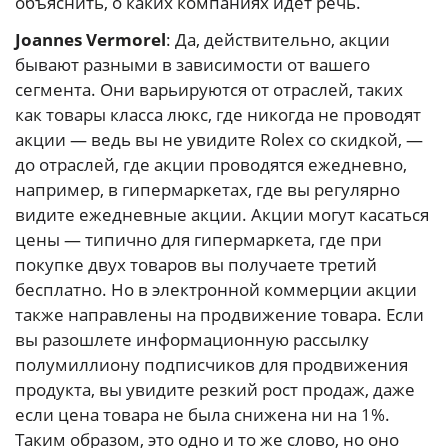
объяснить, о каких компаниях идет речь.
Joannes Vermorel
: Да, действительно, акции
бывают разными в зависимости от вашего
сегмента. Они варьируются от отраслей, таких
как товары класса люкс, где никогда не проводят
акции — ведь вы не увидите Rolex со скидкой, —
до отраслей, где акции проводятся ежедневно,
например, в гипермаркетах, где вы регулярно
видите ежедневные акции. Акции могут касаться
цены — типично для гипермаркета, где при
покупке двух товаров вы получаете третий
бесплатно. Но в электронной коммерции акции
также направлены на продвижение товара. Если
вы разошлете информационную рассылку
полумиллиону подписчиков для продвижения
продукта, вы увидите резкий рост продаж, даже
если цена товара не была снижена ни на 1%.
Таким образом, это одно и то же слово, но оно