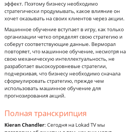
эффект. Поэтому бизнесу необходимо
стратегически продумывать, какое влияние он
хочет оказывать на своих клиентов через акции.
Машинное обучение вступает в игру, как только
организации четко определят свою стратегию и
соберут соответствующие данные. Верморал
повторяет, что машинное обучение, несмотря на
свою механическую интеллектуальность, не
разработает высокоуровневые стратегии,
подчеркивая, что бизнесу необходимо сначала
сформулировать стратегию, прежде чем
использовать машинное обучение для
прогнозирования акций.
Полная транскрипция
Kieran Chandler
: Сегодня на Lokad TV мы