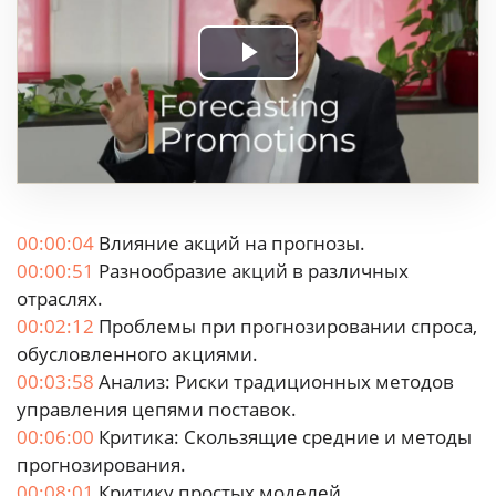
Play
Video
00:00:04
Влияние акций на прогнозы.
00:00:51
Разнообразие акций в различных
отраслях.
00:02:12
Проблемы при прогнозировании спроса,
обусловленного акциями.
00:03:58
Анализ: Риски традиционных методов
управления цепями поставок.
00:06:00
Критика: Скользящие средние и методы
прогнозирования.
00:08:01
Критику простых моделей