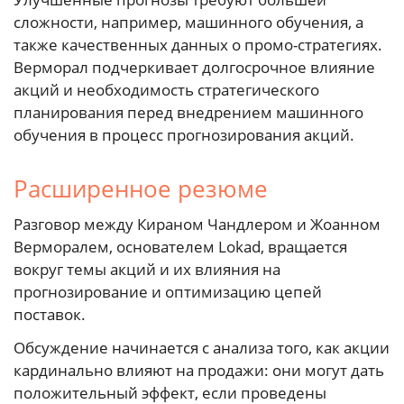
сложности, например, машинного обучения, а
также качественных данных о промо-стратегиях.
Верморал подчеркивает долгосрочное влияние
акций и необходимость стратегического
планирования перед внедрением машинного
обучения в процесс прогнозирования акций.
Расширенное резюме
Разговор между Кираном Чандлером и Жоанном
Верморалем, основателем Lokad, вращается
вокруг темы акций и их влияния на
прогнозирование и оптимизацию цепей
поставок.
Обсуждение начинается с анализа того, как акции
кардинально влияют на продажи: они могут дать
положительный эффект, если проведены