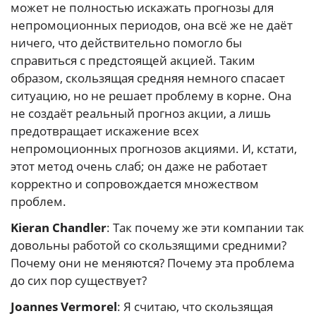
может не полностью искажать прогнозы для
непромоционных периодов, она всё же не даёт
ничего, что действительно помогло бы
справиться с предстоящей акцией. Таким
образом, скользящая средняя немного спасает
ситуацию, но не решает проблему в корне. Она
не создаёт реальный прогноз акции, а лишь
предотвращает искажение всех
непромоционных прогнозов акциями. И, кстати,
этот метод очень слаб; он даже не работает
корректно и сопровождается множеством
проблем.
Kieran Chandler
: Так почему же эти компании так
довольны работой со скользящими средними?
Почему они не меняются? Почему эта проблема
до сих пор существует?
Joannes Vermorel
: Я считаю, что скользящая