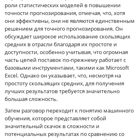
роли статистических моделей в повышении
точности прогнозирования, отмечая, что, хотя
они эффективны, они не являются единственным
решением для точного прогнозирования. Он
обсуждает широкое использование скользящих
средних в отрасли благодаря их простоте и
доступности, особенно учитывая, что огромная
часть цепей поставок по-прежнему работает с
базовыми инструментами, такими как Microsoft
Excel. Однако он указывает, что, несмотря на
простоту скользящих средних, для получения
лучших результатов требуется значительно
большая сложность.
Затем разговор переходит к понятию машинного
обучения, которое представляет собой
значительный скачок в сложности и
потенциальных результатах по сравнению со