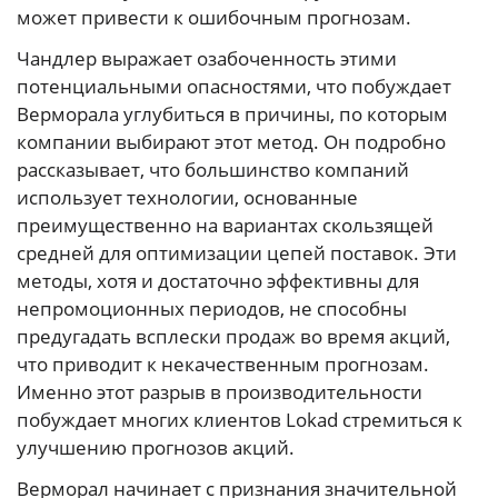
может привести к ошибочным прогнозам.
Чандлер выражает озабоченность этими
потенциальными опасностями, что побуждает
Верморала углубиться в причины, по которым
компании выбирают этот метод. Он подробно
рассказывает, что большинство компаний
использует технологии, основанные
преимущественно на вариантах скользящей
средней для оптимизации цепей поставок. Эти
методы, хотя и достаточно эффективны для
непромоционных периодов, не способны
предугадать всплески продаж во время акций,
что приводит к некачественным прогнозам.
Именно этот разрыв в производительности
побуждает многих клиентов Lokad стремиться к
улучшению прогнозов акций.
Верморал начинает с признания значительной