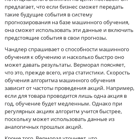
предлагает, что если бизнес сможет передать
такие будущие события в систему
прогнозирования на базе машинного обучения,
она сможет использовать эти данные и включить
предстоящие события в свои прогнозы.
Чандлер спрашивает о способности машинного
обучения к обучению и насколько быстро оно
может давать результаты. Верморал поясняет,
что это, прежде всего, игра статистики. Скорость
обучения алгоритма машинного обучения
зависит от частоты проведения акций. Например,
если для товара проводится лишь одна акция в
год, обучение будет медленным. Однако при
регулярных акциях алгоритм учится быстрее,
поскольку может использовать данные из
аналогичных прошлых акций.
Кроме того, Верморал уточняет, что