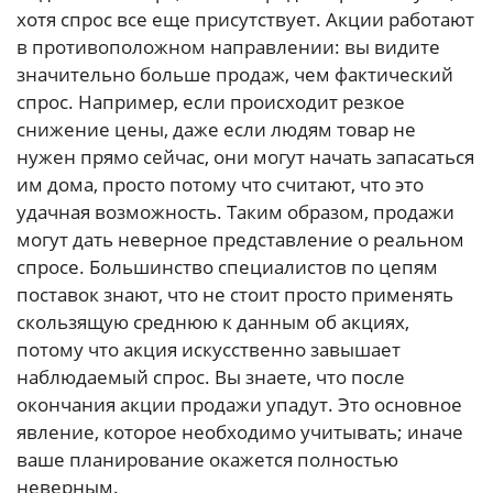
хотя спрос все еще присутствует. Акции работают
в противоположном направлении: вы видите
значительно больше продаж, чем фактический
спрос. Например, если происходит резкое
снижение цены, даже если людям товар не
нужен прямо сейчас, они могут начать запасаться
им дома, просто потому что считают, что это
удачная возможность. Таким образом, продажи
могут дать неверное представление о реальном
спросе. Большинство специалистов по цепям
поставок знают, что не стоит просто применять
скользящую среднюю к данным об акциях,
потому что акция искусственно завышает
наблюдаемый спрос. Вы знаете, что после
окончания акции продажи упадут. Это основное
явление, которое необходимо учитывать; иначе
ваше планирование окажется полностью
неверным.