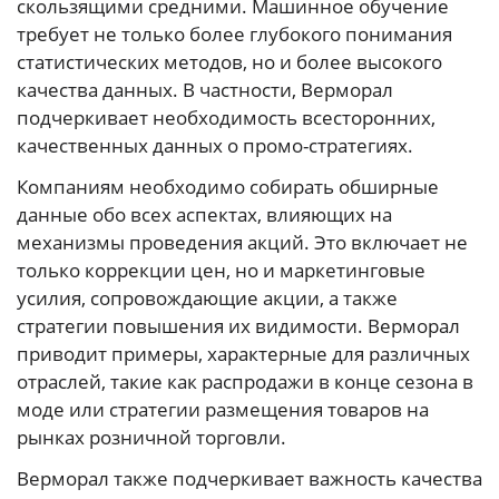
скользящими средними. Машинное обучение
требует не только более глубокого понимания
статистических методов, но и более высокого
качества данных. В частности, Верморал
подчеркивает необходимость всесторонних,
качественных данных о промо-стратегиях.
Компаниям необходимо собирать обширные
данные обо всех аспектах, влияющих на
механизмы проведения акций. Это включает не
только коррекции цен, но и маркетинговые
усилия, сопровождающие акции, а также
стратегии повышения их видимости. Верморал
приводит примеры, характерные для различных
отраслей, такие как распродажи в конце сезона в
моде или стратегии размещения товаров на
рынках розничной торговли.
Верморал также подчеркивает важность качества