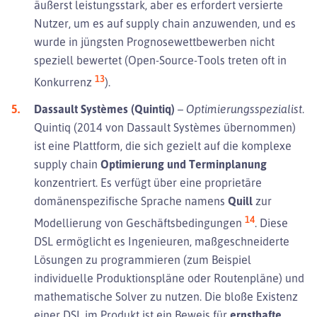
äußerst leistungsstark, aber es erfordert versierte
Nutzer, um es auf supply chain anzuwenden, und es
wurde in jüngsten Prognosewettbewerben nicht
speziell bewertet (Open-Source-Tools treten oft in
13
Konkurrenz
).
Dassault Systèmes (Quintiq)
–
Optimierungsspezialist.
Quintiq (2014 von Dassault Systèmes übernommen)
ist eine Plattform, die sich gezielt auf die komplexe
supply chain
Optimierung und Terminplanung
konzentriert. Es verfügt über eine proprietäre
domänenspezifische Sprache namens
Quill
zur
14
Modellierung von Geschäftsbedingungen
. Diese
DSL ermöglicht es Ingenieuren, maßgeschneiderte
Lösungen zu programmieren (zum Beispiel
individuelle Produktionspläne oder Routenpläne) und
mathematische Solver zu nutzen. Die bloße Existenz
einer DSL im Produkt ist ein Beweis für
ernsthafte