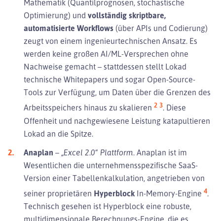
Mathematik (Quantilprognosen, stochastische
Optimierung) und
vollständig skriptbare,
automatisierte Workflows
(über APIs und Codierung)
zeugt von einem ingenieurtechnischen Ansatz. Es
werden keine großen AI/ML-Versprechen ohne
Nachweise gemacht – stattdessen stellt Lokad
technische Whitepapers und sogar Open-Source-
Tools zur Verfügung, um Daten über die Grenzen des
2
3
Arbeitsspeichers hinaus zu skalieren
. Diese
Offenheit und nachgewiesene Leistung katapultieren
Lokad an die Spitze.
Anaplan
–
„Excel 2.0“ Plattform.
Anaplan ist im
Wesentlichen die unternehmensspezifische SaaS-
Version einer Tabellenkalkulation, angetrieben von
4
seiner proprietären
Hyperblock
In-Memory-Engine
.
Technisch gesehen ist Hyperblock eine robuste,
multidimensionale Berechnungs-Engine, die es