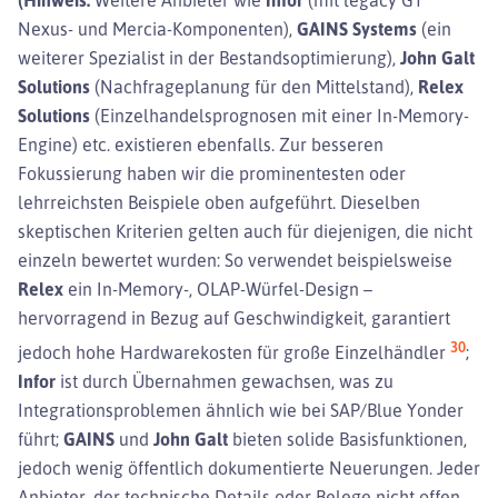
Nexus- und Mercia-Komponenten),
GAINS Systems
(ein
weiterer Spezialist in der Bestandsoptimierung),
John Galt
Solutions
(Nachfrageplanung für den Mittelstand),
Relex
Solutions
(Einzelhandelsprognosen mit einer In-Memory-
Engine) etc. existieren ebenfalls. Zur besseren
Fokussierung haben wir die prominentesten oder
lehrreichsten Beispiele oben aufgeführt. Dieselben
skeptischen Kriterien gelten auch für diejenigen, die nicht
einzeln bewertet wurden: So verwendet beispielsweise
Relex
ein In-Memory-, OLAP-Würfel-Design –
hervorragend in Bezug auf Geschwindigkeit, garantiert
30
jedoch hohe Hardwarekosten für große Einzelhändler
;
Infor
ist durch Übernahmen gewachsen, was zu
Integrationsproblemen ähnlich wie bei SAP/Blue Yonder
führt;
GAINS
und
John Galt
bieten solide Basisfunktionen,
jedoch wenig öffentlich dokumentierte Neuerungen. Jeder
Anbieter, der technische Details oder Belege nicht offen