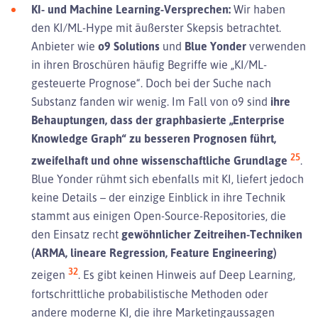
KI- und Machine Learning-Versprechen:
Wir haben
den KI/ML-Hype mit äußerster Skepsis betrachtet.
Anbieter wie
o9 Solutions
und
Blue Yonder
verwenden
in ihren Broschüren häufig Begriffe wie „KI/ML-
gesteuerte Prognose“. Doch bei der Suche nach
Substanz fanden wir wenig. Im Fall von o9 sind
ihre
Behauptungen, dass der graphbasierte „Enterprise
Knowledge Graph“ zu besseren Prognosen führt,
25
zweifelhaft und ohne wissenschaftliche Grundlage
.
Blue Yonder rühmt sich ebenfalls mit KI, liefert jedoch
keine Details – der einzige Einblick in ihre Technik
stammt aus einigen Open-Source-Repositories, die
den Einsatz recht
gewöhnlicher Zeitreihen-Techniken
(ARMA, lineare Regression, Feature Engineering)
32
zeigen
. Es gibt keinen Hinweis auf Deep Learning,
fortschrittliche probabilistische Methoden oder
andere moderne KI, die ihre Marketingaussagen