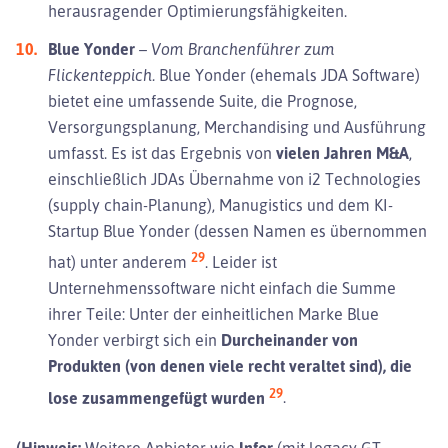
herausragender Optimierungsfähigkeiten.
Blue Yonder
–
Vom Branchenführer zum
Flickenteppich.
Blue Yonder (ehemals JDA Software)
bietet eine umfassende Suite, die Prognose,
Versorgungsplanung, Merchandising und Ausführung
umfasst. Es ist das Ergebnis von
vielen Jahren M&A
,
einschließlich JDAs Übernahme von i2 Technologies
(supply chain-Planung), Manugistics und dem KI-
Startup Blue Yonder (dessen Namen es übernommen
29
hat) unter anderem
. Leider ist
Unternehmenssoftware nicht einfach die Summe
ihrer Teile: Unter der einheitlichen Marke Blue
Yonder verbirgt sich ein
Durcheinander von
Produkten (von denen viele recht veraltet sind), die
29
lose zusammengefügt wurden
.
(Hinweis:
Weitere Anbieter wie
Infor
(mit legacy GT