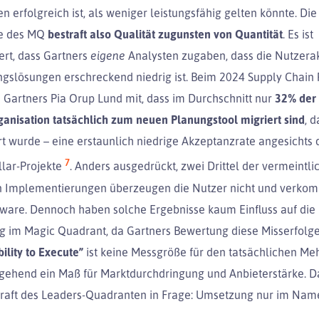
en erfolgreich ist, als weniger leistungsfähig gelten könnte. Die
e des MQ
bestraft also Qualität zugunsten von Quantität
. Es ist
rt, dass Gartners
eigene
Analysten zugaben, dass die Nutzera
ngslösungen erschreckend niedrig ist. Beim 2024 Supply Chain
e Gartners Pia Orup Lund mit, dass im Durchschnitt nur
32% der 
ganisation tatsächlich zum neuen Planungstool migriert sind
, d
t wurde – eine erstaunlich niedrige Akzeptanzrate angesichts d
7
llar-Projekte
. Anders ausgedrückt, zwei Drittel der vermeintli
n Implementierungen überzeugen die Nutzer nicht und verko
ware. Dennoch haben solche Ergebnisse kaum Einfluss auf die
ng im Magic Quadrant, da Gartners Bewertung diese Misserfolge
bility to Execute”
ist keine Messgröße für den tatsächlichen Me
gehend ein Maß für Marktdurchdringung und Anbieterstärke. D
raft des Leaders-Quadranten in Frage: Umsetzung nur im Namen