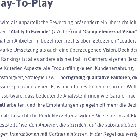
ay-To-Play
wird als unparteiische Bewertung präsentiert: ein übersichtli
sen,
“Ability to Execute”
(y-Achse) und
“Completeness of Vision
hat ein Anbieter im begehrten, rechts oben gelegenen “Leader
starke Umsetzung als auch eine überzeugende Vision. Doch de
 Rankings ist alles andere als neutral. In Gartners eigenen Be
ie Kriterien Aspekte wie Produktfähigkeiten, Kundenerfahrung,
sfähigkeit, Strategie usw. –
hochgradig qualitative Faktoren
, d
sensspielraum geben. Es ist ein offenes Geheimnis in der Welt
ssoftware, dass bedeutende Analystenfirmen wie Gartner na
ell
arbeiten, und ihre Empfehlungen spiegeln oft mehr die Bez
1
n als tatsächliche Produktexzellenz wider
. Wie eine Lokad-F
ststellt,
“werden Anbieter, die sich nicht auf die substantiellen
igen Interaktionen mit Gartner einlassen, in der Regel auf weni