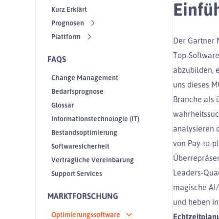
Einfü
Kurz Erklärt
Prognosen
Plattform
Der Gartner 
Top-Software
FAQS
abzubilden, e
Change Management
uns dieses M
Bedarfsprognose
Branche als 
Glossar
wahrheitssuc
Informationstechnologie (IT)
analysieren 
Bestandsoptimierung
von Pay-to-pl
Softwaresicherheit
Überrepräsen
Vertragliche Vereinbarung
Leaders-Quad
Support Services
magische AI/
MARKTFORSCHUNG
und heben in
Optimierungssoftware
Echtzeitplan