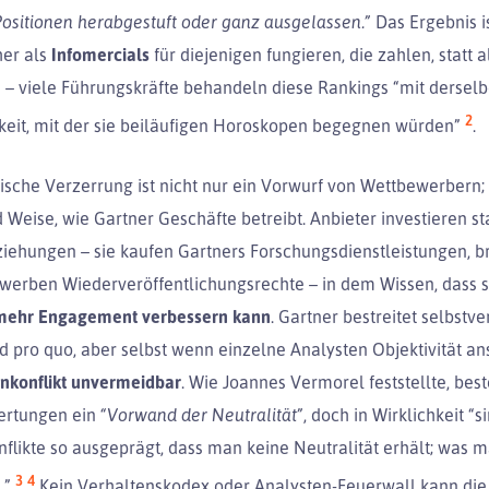
 Positionen herabgestuft oder ganz ausgelassen.”
Das Ergebnis i
er als
Infomercials
für diejenigen fungieren, die zahlen, statt a
– viele Führungskräfte behandeln diese Rankings “mit dersel
2
eit, mit der sie beiläufigen Horoskopen begegnen würden”
.
sche Verzerrung ist nicht nur ein Vorwurf von Wettbewerbern; s
d Weise, wie Gartner Geschäfte betreibt. Anbieter investieren st
iehungen – sie kaufen Gartners Forschungsdienstleistungen, b
rwerben Wiederveröffentlichungsrechte – in dem Wissen, dass s
 mehr Engagement verbessern kann
. Gartner bestreitet selbstve
d pro quo, aber selbst wenn einzelne Analysten Objektivität ans
enkonflikt unvermeidbar
. Wie Joannes Vermorel feststellte, best
ertungen ein
“Vorwand der Neutralität”
, doch in Wirklichkeit “s
nflikte so ausgeprägt, dass man keine Neutralität erhält; was
3
4
n
.”
Kein Verhaltenskodex oder Analysten-Feuerwall kann die 