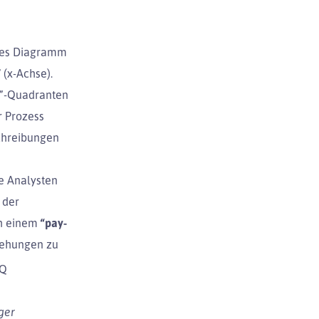
ches Diagramm
”
(x-Achse).
s”-Quadranten
r Prozess
schreibungen
ie Analysten
 der
ch einem
“pay-
iehungen zu
AQ
ger