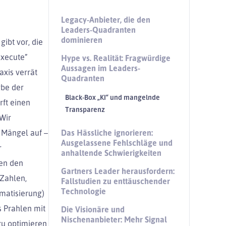
Legacy-Anbieter, die den
Leaders-Quadranten
dominieren
ibt vor, die
Execute”
Hype vs. Realität: Fragwürdige
Aussagen im Leaders-
axis verrät
Quadranten
rbe der
Black-Box „KI“ und mangelnde
rft einen
Transparenz
Wir
Mängel auf –
Das Hässliche ignorieren:
Ausgelassene Fehlschläge und
r
anhaltende Schwierigkeiten
hen den
Gartners Leader herausfordern:
Zahlen,
Fallstudien zu enttäuschender
Technologie
matisierung)
s Prahlen mit
Die Visionäre und
Nischenanbieter: Mehr Signal
zu optimieren