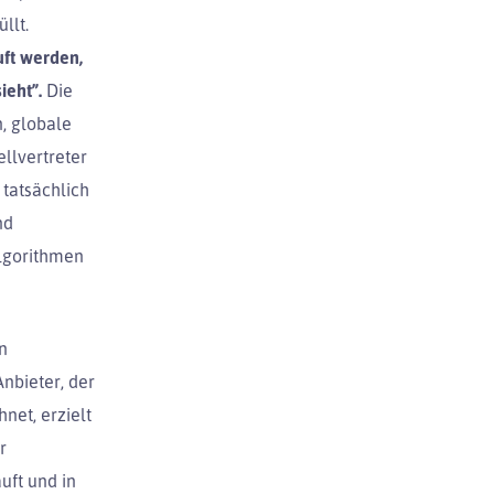
llt.
ft werden,
ieht”.
Die
, globale
llvertreter
tatsächlich
nd
Algorithmen
n
nbieter, der
net, erzielt
r
uft und in