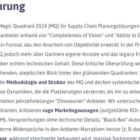
hrung
Magic Quadrant 2024 (MQ) für Supply Chain Planungslösungen g
anbieter anhand von “Completeness of Vision” und “Ability to 
in Format, das den Anschein von Objektivität erweckt. In der Pr
Q jedoch mehr über Gartners eigene Anreize und das legacy E
über echten technischen Gehalt. Diese kritische Überprüfung wi
henden, skeptischen Blick hinter den glänzenden Quadranten. 
die
Methodologie und Struktur
des MQ und decken systemische 
ay-Dynamiken, die die Platzierungen verzerren, bis hin zu eine
tation jahrzehntelanger “Dinosaurier”-Anbieter. Wir untersuc
ranten, kritisieren
vage Marketingaussagen
(aufgeblähte ROI-
ML-Versprechungen ohne technische Details, “Black-Box”-Auto
terne Widersprüche in den Anbieter-Narrativen hervor (z. B. da
ung
, während gleichzeitig behauptet wird, massive Sortimente 