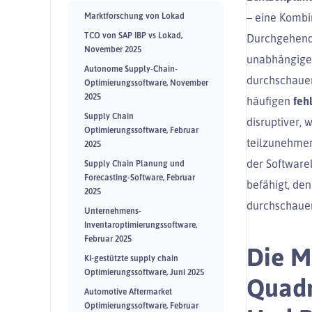
Marktforschung von Lokad
– eine Kombi
TCO von SAP IBP vs Lokad,
Durchgehend 
November 2025
unabhängige 
Autonome Supply-Chain-
durchschauen
Optimierungssoftware, November
2025
häufigen
feh
Supply Chain
disruptiver, 
Optimierungssoftware, Februar
teilzunehmen
2025
der Software
Supply Chain Planung und
Forecasting-Software, Februar
befähigt, de
2025
durchschaue
Unternehmens-
Inventaroptimierungssoftware,
Februar 2025
Die M
KI-gestützte supply chain
Optimierungssoftware, Juni 2025
Quadr
Automotive Aftermarket
Optimierungssoftware, Februar