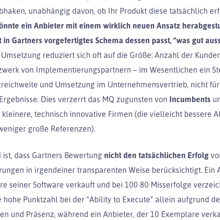
bhaken, unabhängig davon, ob Ihr Produkt diese tatsächlich erfü
nnte ein Anbieter mit einem wirklich neuen Ansatz herabgestu
 in Gartners vorgefertigtes Schema dessen passt, “was gut auss
 Umsetzung reduziert sich oft auf die Größe: Anzahl der Kunden
zwerk von Implementierungspartnern – im Wesentlichen ein Ste
greichweite und Umsetzung im Unternehmensvertrieb, nicht für 
 Ergebnisse. Dies verzerrt das MQ zugunsten von
Incumbents
u
 kleinere, technisch innovative Firmen (die vielleicht bessere 
weniger große Referenzen).
 ist, dass Gartners Bewertung
nicht den tatsächlichen Erfolg
vo
ungen in irgendeiner transparenten Weise berücksichtigt. Ein A
e seiner Software verkauft und bei 100 80 Misserfolge verzeich
hohe Punktzahl bei der “Ability to Execute” allein aufgrund de
en und Präsenz, während ein Anbieter, der 10 Exemplare verka