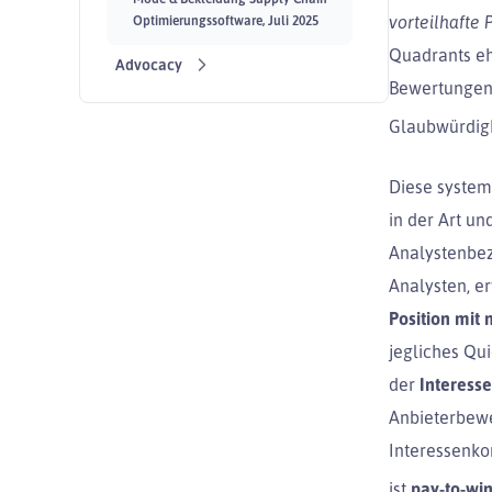
vorteilhafte
Optimierungssoftware, Juli 2025
Quadrants eh
Advocacy
Bewertungen 
Glaubwürdigk
Diese systemi
in der Art un
Analystenbez
Analysten, e
Position mit
jegliches Qui
der
Interess
Anbieterbew
Interessenko
ist
pay-to-wi