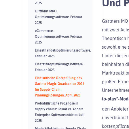
Und P
2025
Luftfahrt MRO
Optimierungssoftware, Februar
Gartners MQ 
2025
mit zwei Ach
eCommerce-
Optimierungssoftware, Februar
Theoretisch 
2025
sowohl eine 
Einzelhandelsoptimierungssoftware,
hinter diesen
Februar 2025
beinhalten d
Ersatzteiloptimierungssoftware,
Februar 2025
Marktreaktion
Eine kritische Überprüfung des
großen Ermes
Gartner Magic Quadranten 2024
für Supply Chain
Unternehmen
Planungslösungen, April 2025
to-play”-Mod
Probabilistische Prognose in
den Anbieter
supply chains: Lokad vs. Andere
Enterprise-Softwareanbieter, Juli
unverblümt fe
2025
kostenpflicht
Mode & Bekleidung Supply Chain