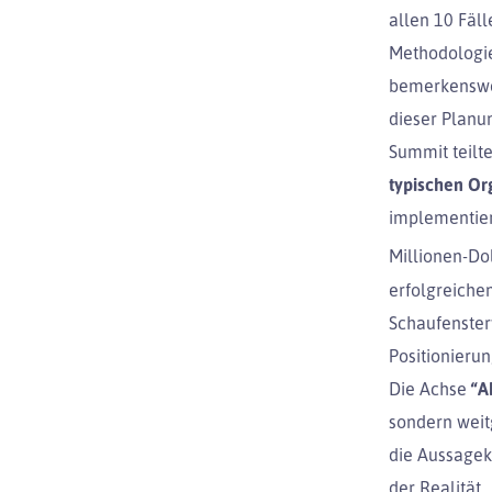
allen 10 Fäll
Methodologi
bemerkenswe
dieser Planu
Summit teilt
typischen Or
implementier
Millionen-Do
erfolgreiche
Schaufenster
Positionieru
Die Achse
“A
sondern weit
die Aussagek
der Realität.