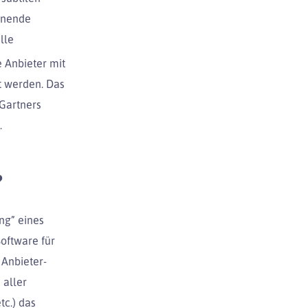
inende
lle
e Anbieter mit
 werden. Das
 Gartners
.
?
ng” eines
Software für
 Anbieter-
 aller
tc.) das