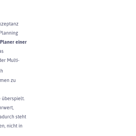
kzeptanz
 Planning
Planer einer
as
er Multi-
ch
mmen zu
 überspielt.
hrwert,
adurch steht
, nicht in