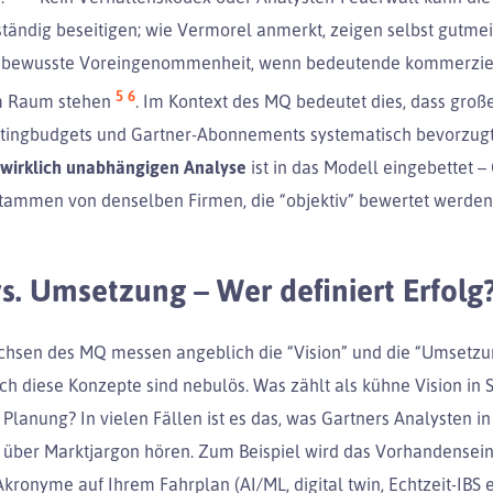
tändig beseitigen; wie Vermorel anmerkt, zeigen selbst gutme
bewusste Voreingenommenheit, wenn bedeutende kommerzie
5
6
im Raum stehen
. Im Kontext des MQ bedeutet dies, dass groß
tingbudgets und Gartner-Abonnements systematisch bevorzugt
 wirklich unabhängigen Analyse
ist in das Modell eingebettet –
ammen von denselben Firmen, die “objektiv” bewertet werden
vs. Umsetzung – Wer definiert Erfolg
chsen des MQ messen angeblich die “Vision” und die “Umsetzu
ch diese Konzepte sind nebulös. Was zählt als kühne Vision in 
Planung? In vielen Fällen ist es das, was Gartners Analysten in
d über Marktjargon hören. Zum Beispiel wird das Vorhandensein
ronyme auf Ihrem Fahrplan (AI/ML, digital twin, Echtzeit-IBS e