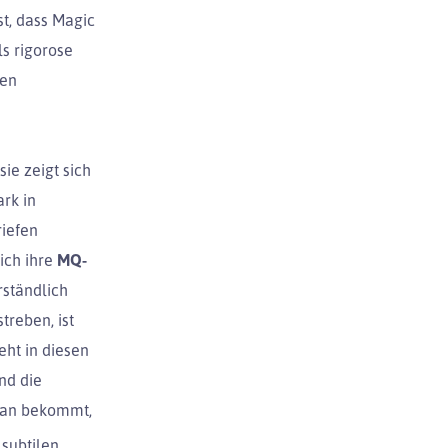
st, dass Magic
ls rigorose
ben
ie zeigt sich
ark in
riefen
ich ihre
MQ-
rständlich
treben, ist
eht in diesen
ind die
 man bekommt,
subtilen