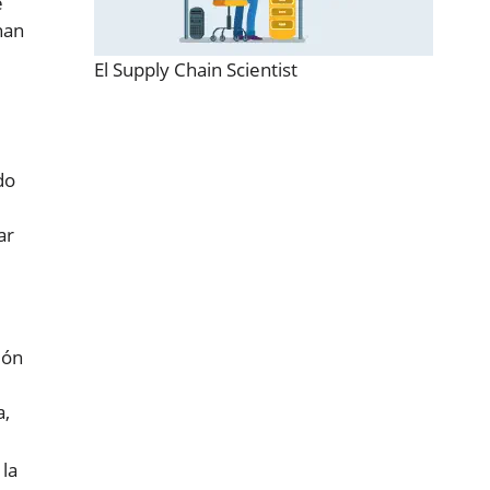
e
nan
El Supply Chain Scientist
do
ar
ión
a,
 la