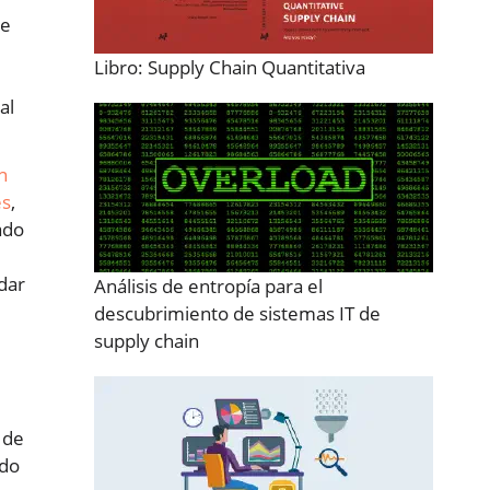
ue
Libro: Supply Chain Quantitativa
al
n
es
,
ado
dar
Análisis de entropía para el
descubrimiento de sistemas IT de
supply chain
 de
ado