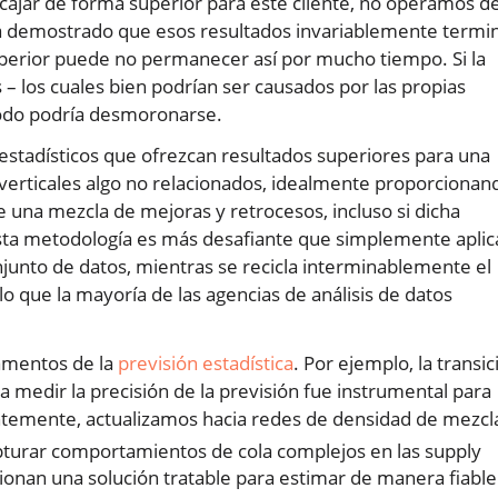
ajar de forma superior para este cliente, no operamos d
a demostrado que esos resultados invariablemente termi
perior puede no permanecer así por mucho tiempo. Si la
 los cuales bien podrían ser causados por las propias
odo podría desmoronarse.
estadísticos que ofrezcan resultados superiores para una
 verticales algo no relacionados, idealmente proporcionan
 una mezcla de mejoras y retrocesos, incluso si dicha
Esta metodología es más desafiante que simplemente aplic
junto de datos, mientras se recicla interminablemente el
o que la mayoría de las agencias de análisis de datos
damentos de la
previsión estadística
. Por ejemplo, la transic
 medir la precisión de la previsión fue instrumental para
ntemente, actualizamos hacia redes de densidad de mezcl
turar comportamientos de cola complejos en las supply
onan una solución tratable para estimar de manera fiable