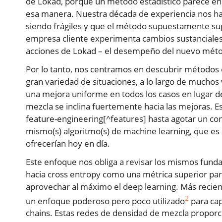
de Lokad, porque un método estadístico parece enc
esa manera. Nuestra década de experiencia nos h
siendo frágiles y que el método supuestamente su
empresa cliente experimenta cambios sustanciales –
acciones de Lokad – el desempeño del nuevo mét
Por lo tanto, nos centramos en descubrir métodos 
gran variedad de situaciones, a lo largo de muchos
una mejora uniforme en todos los casos en lugar de
mezcla se inclina fuertemente hacia las mejoras. 
feature-engineering[^features] hasta agotar un con
mismo(s) algoritmo(s) de machine learning, que es l
ofrecerían hoy en día.
Este enfoque nos obliga a revisar los mismos fun
hacia cross entropy como una métrica superior para
aprovechar al máximo el deep learning. Más recie
2
un enfoque poderoso pero poco utilizado
para cap
chains. Estas redes de densidad de mezcla proporci