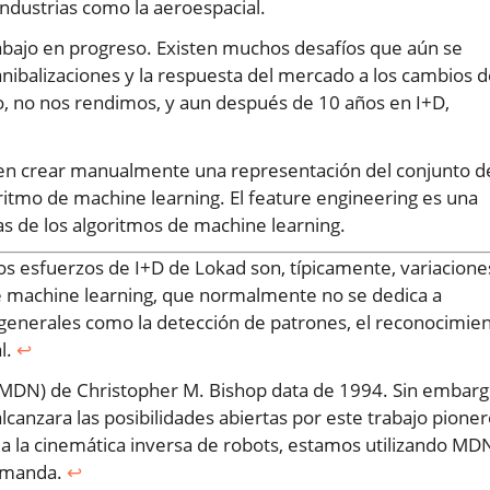
 industrias como la aeroespacial.
rabajo en progreso. Existen muchos desafíos que aún se
nibalizaciones y la respuesta del mercado a los cambios 
, no nos rendimos, y aun después de 10 años en I+D,
e en crear manualmente una representación del conjunto d
itmo de machine learning. El feature engineering es una
s de los algoritmos de machine learning.
s esfuerzos de I+D de Lokad son, típicamente, variacione
e machine learning, que normalmente no se dedica a
generales como la detección de patrones, el reconocimie
l.
↩︎
s (MDN) de Christopher M. Bishop data de 1994. Sin embarg
canzara las posibilidades abiertas por este trabajo pioner
có a la cinemática inversa de robots, estamos utilizando MD
demanda.
↩︎