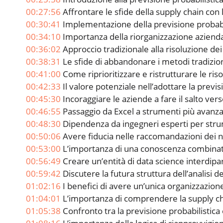
00:27:56
Affrontare le sfide della supply chain con 
00:30:41
Implementazione della previsione probabil
00:34:10
Importanza della riorganizzazione azienda
00:36:02
Approccio tradizionale alla risoluzione dei c
00:38:31
Le sfide di abbandonare i metodi tradizion
00:41:00
Come riprioritizzare e ristrutturare le ris
00:42:33
Il valore potenziale nell’adottare la previs
00:45:30
Incoraggiare le aziende a fare il salto ver
00:46:55
Passaggio da Excel a strumenti più avanz
00:48:30
Dipendenza da ingegneri esperti per strum
00:50:06
Avere fiducia nelle raccomandazioni dei n
00:53:00
L’importanza di una conoscenza combinata 
00:56:49
Creare un’entità di data science interdipa
00:59:42
Discutere la futura struttura dell’analisi de
01:02:16
I benefici di avere un’unica organizzazione
01:04:01
L’importanza di comprendere la supply c
01:05:38
Confronto tra la previsione probabilistica