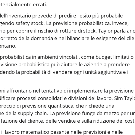
potenzialmente errati.
dell’inventario prevede di predire l’esito più probabile
ngendo safety stock. La previsione probabilistica, invece,
o per coprire il rischio di rotture di stock. Taylor parla an
corretto della domanda e nel bilanciare le esigenze dei clie
entario.
 probabilistica in ambienti vincolati, come budget limitati o
visione probabilistica può aiutare le aziende a prendere
endo la probabilità di vendere ogni unità aggiuntiva e il
ioni affrontano nel tentativo di implementare la previsione
ficare processi consolidati e divisioni del lavoro. Sim Tayl
roccio di previsione quantistica, che richiede una
ne della supply chain. La previsione funge da mezzo per u
zione del cliente, delle vendite e sulla riduzione dei costi
 il lavoro matematico pesante nelle previsioni e nelle