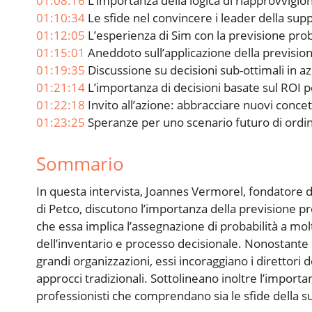
01:08:16
L’importanza della logica di riapprovvigio
01:10:34
Le sfide nel convincere i leader della sup
01:12:05
L’esperienza di Sim con la previsione probab
01:15:01
Aneddoto sull’applicazione della previsio
01:19:35
Discussione su decisioni sub-ottimali in a
01:21:14
L’importanza di decisioni basate sul ROI pe
01:22:18
Invito all’azione: abbracciare nuovi conc
01:23:25
Speranze per uno scenario futuro di ordin
Sommario
In questa intervista, Joannes Vermorel, fondatore d
di Petco, discutono l’importanza della previsione pr
che essa implica l’assegnazione di probabilità a mo
dell’inventario e processo decisionale. Nonostante l
grandi organizzazioni, essi incoraggiano i direttori 
approcci tradizionali. Sottolineano inoltre l’importan
professionisti che comprendano sia le sfide della sup