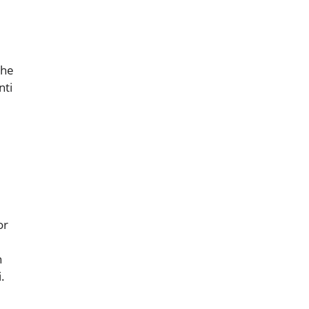
che
nti
or
n
.