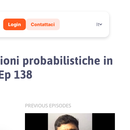
Login
Contattaci
It
sioni probabilistiche in
 Ep 138
PREVIOUS EPISODES