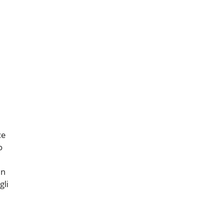
ce
o
in
gli