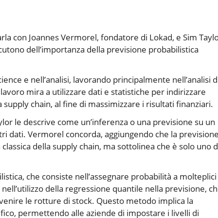
arla con Joannes Vermorel, fondatore di Lokad, e Sim Taylo
cutono dell’importanza della previsione probabilistica
ence e nell’analisi, lavorando principalmente nell’analisi d
avoro mira a utilizzare dati e statistiche per indirizzare
supply chain, al fine di massimizzare i risultati finanziari.
Taylor le descrive come un’inferenza o una previsione su un
altri dati. Vermorel concorda, aggiungendo che la prevision
 classica della supply chain, ma sottolinea che è solo uno d
istica, che consiste nell’assegnare probabilità a molteplici
 nell’utilizzo della regressione quantile nella previsione, c
venire le rotture di stock. Questo metodo implica la
fico, permettendo alle aziende di impostare i livelli di