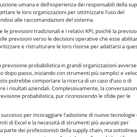
ntuizione umana e dell’esperienza dei responsabili della su
ettare le loro organizzazioni per ottimizzare l’uso del
andosi alle raccomandazioni del sistema.
e previsioni tradizionali e i relativi KPI, poiché la previsi
elle previsioni verso le decisioni operative che esse abilita
tizzare e ristrutturare le loro risorse per adattarsi a que
a previsione probabilistica in grandi organizzazioni avverse
so dopo passo, iniziando con strumenti più semplici e veloc
sto potrebbe comportare la ricerca di un caso d’uso o di
rare i risultati aziendali. Complessivamente, la conversazio
previsione probabilistica, pur riconoscendo le sfide per le
l successo per incoraggiare l’adozione di nuove tecnologie
ti di Excel e la necessità di strumenti più avanzati per
da parte dei professionisti della supply chain, ma sottolinea