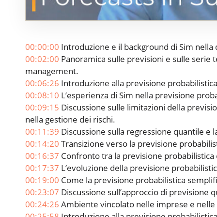
00:00:00
Introduzione e il background di Sim nella 
00:02:00
Panoramica sulle previsioni e sulle serie
management.
00:06:26
Introduzione alla previsione probabilistica
00:08:10
L’esperienza di Sim nella previsione probabi
00:09:15
Discussione sulle limitazioni della previsi
nella gestione dei rischi.
00:11:39
Discussione sulla regressione quantile e la
00:14:20
Transizione verso la previsione probabilist
00:16:37
Confronto tra la previsione probabilistica e
00:17:37
L’evoluzione della previsione probabilistic
00:19:00
Come la previsione probabilistica semplific
00:23:07
Discussione sull’approccio di previsione qu
00:24:26
Ambiente vincolato nelle imprese e nelle 
00:25:58
Introduzione alla previsione probabilistic