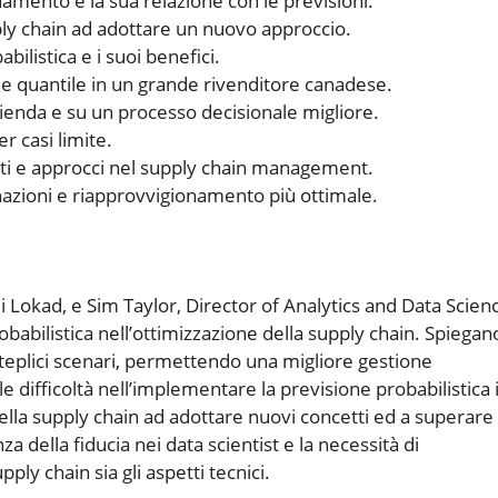
namento e la sua relazione con le previsioni.
ply chain ad adottare un nuovo approccio.
ilistica e i suoi benefici.
ne quantile in un grande rivenditore canadese.
zienda e su un processo decisionale migliore.
r casi limite.
etti e approcci nel supply chain management.
azioni e riapprovvigionamento più ottimale.
i Lokad, e Sim Taylor, Director of Analytics and Data Scien
obabilistica nell’ottimizzazione della supply chain. Spiegan
lteplici scenari, permettendo una migliore gestione
e difficoltà nell’implementare la previsione probabilistica 
della supply chain ad adottare nuovi concetti ed a superare 
za della fiducia nei data scientist e la necessità di
ply chain sia gli aspetti tecnici.