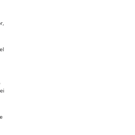
r,
el
e
ei
he