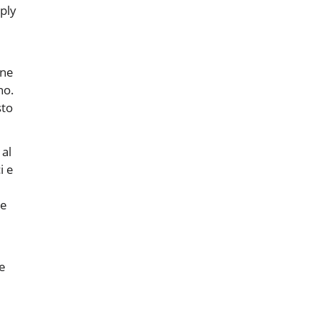
pply
one
no.
sto
 al
i e
ne
 e