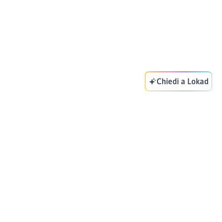
Chiedi a Lokad
Il tuo copilota per la supply chain. Ottimizza le tue
decisioni ogni giorno.