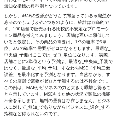
無知な指標の典型例となっています。
しかし、MAEの改善がどうして間違っている可能性が
あるのでしょうか?
いつものように、統計は欺瞞的で
す。100店舗で販売される比較的不安定なプロモーシ
ョン商品を考えてみましょう。店舗は互いに類似して
いると仮定し、その商品の需要は、1/3の確率で6単
位、2/3の確率で需要がゼロになるとします。最適な_
中央値_予測はここでは_ゼロ_単位になります。実際、
店舗ごとに2単位という予測は、最適な_中央値_予測で
はなく、最適な_平均_予測、すなわちMSE（平均二乗
誤差）を最小化する予測となります。当然ながら、す
べての店舗で需要がゼロと予測するのは不具合です。
この例は、MAEがビジネスの力と大きく乖離し得るこ
とを示しています。MSEもまた他の状況で類似の機能
不全を示します。無料の昼食は存在しません。ビジネ
スに対して_無知_でありながらビジネスに_適合_する
指標など得られないのです。