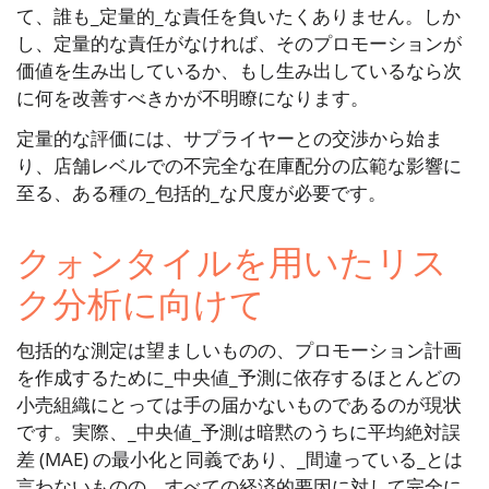
て、誰も_定量的_な責任を負いたくありません。しか
し、定量的な責任がなければ、そのプロモーションが
価値を生み出しているか、もし生み出しているなら次
に何を改善すべきかが不明瞭になります。
定量的な評価には、サプライヤーとの交渉から始ま
り、店舗レベルでの不完全な在庫配分の広範な影響に
至る、ある種の_包括的_な尺度が必要です。
クォンタイルを用いたリス
ク分析に向けて
包括的な測定は望ましいものの、プロモーション計画
を作成するために_中央値_予測に依存するほとんどの
小売組織にとっては手の届かないものであるのが現状
です。実際、_中央値_予測は暗黙のうちに平均絶対誤
差 (MAE) の最小化と同義であり、_間違っている_とは
言わないものの、すべての経済的要因に対して完全に