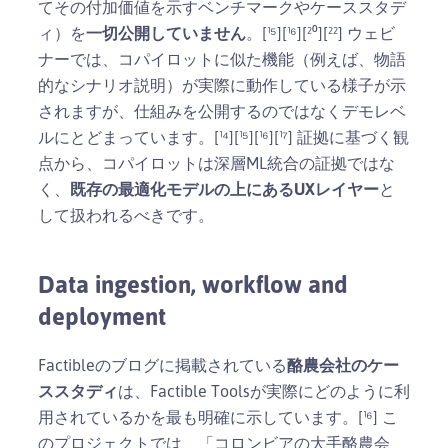
てその付加価値を示すベンチマークやケーススタデ
ィ）を
一切公開していません
。[¹⁵][¹⁶][²⁰][²²] ウェビ
ナーでは、コパイロットに似た機能（例えば、物語
的なシナリオ説明）が実際に動作している様子が示
されますが、仕組みを公開するのではなくデモレベ
ルにとどまっています。[¹⁴][¹⁵][¹⁶][¹⁷] 証拠に基づく観
点から、コパイロットは深層ML統合の証拠ではな
く、
既存の最適化モデルの上にあるUXレイヤー
と
して扱われるべきです。
Data ingestion, workflow and
deployment
Factibleのブログに掲載されている
酪農会社のケー
ススタディ
は、Factible Toolsが実際にどのように利
用されているかを最も明確に示しています。[¹⁶] こ
のプロジェクトでは、「コロンビアの大手酪農会