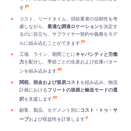
8
9
す.
コスト、リードタイム、供給業者の信頼性を考
慮しながら、
最適な調達ロケーション
を決定す
るのに役立ち、サプライヤー契約や義務をモデ
8
9
ルに組み込むことができます.
工場、ライン、期間ごとに
キャパシティと労働
力
を配分し、季節ごとの生産および在庫パター
8
9
ンを組み込みます.
関税、税金および貿易コスト
を組み込み、物流
計画における
フリートの規模と輸送モードの選
8
9
択
を支援します.
顧客、製品、セグメント別に
コスト・トゥ・サ
8
ーブ
および収益性を計算します.