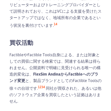
リビューターおよびトレーニングプロバイダーとし
て説明されており、これはVCによる支援を受けたス
タートアップではなく、地域所有の企業であるとい
14
う状況を裏付けています.
買収活動
FactibleやFactible Tools自身による、または対象と
しての買収に関する検索では、関連する結果は得ら
れません。公開資料で明確に見受けられる唯一の構
造的変化は、
FlexSim AndinaからFactibleへのブラ
ンド変更
と、製品ブランドとしてのFactible Toolsの
1
2
3
4
徐々の台頭です.
同社が買収された、あるいは他
のソフトウェア企業を買収したという証拠はありま
せん.