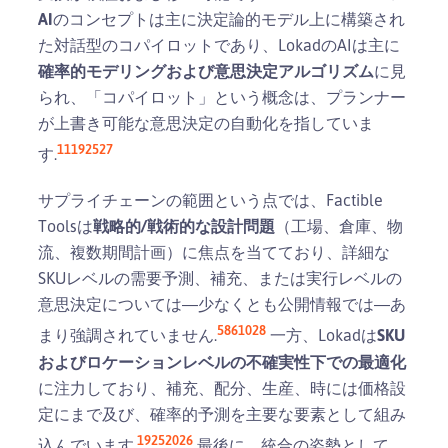
AI
のコンセプトは主に決定論的モデル上に構築され
た対話型のコパイロットであり、LokadのAIは主に
確率的モデリングおよび意思決定アルゴリズム
に見
られ、「コパイロット」という概念は、プランナー
が上書き可能な意思決定の自動化を指していま
11
19
25
27
す.
サプライチェーンの範囲という点では、Factible
Toolsは
戦略的/戦術的な設計問題
（工場、倉庫、物
流、複数期間計画）に焦点を当てており、詳細な
SKUレベルの需要予測、補充、または実行レベルの
意思決定については―少なくとも公開情報では―あ
5
8
6
10
28
まり強調されていません.
一方、Lokadは
SKU
およびロケーションレベルの不確実性下での最適化
に注力しており、補充、配分、生産、時には価格設
定にまで及び、確率的予測を主要な要素として組み
19
25
20
26
込んでいます.
最後に、統合の姿勢として、