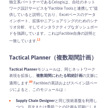
独立系パートナーであるCelogisは、自社のネット
ワーク設計サービスを“Factible Toolsと連携して”提
供していると説明しており、Excelベースのデータ
インポート、拡張やニアショアリングのためのシナ
リオ分析、そしてインタラクティブなダッシュボー
ドを強調しています。これはFactible自身の説明と
13
一致しています.
Tactical Planner（複数期間計画）
Tactical Planner
モジュールは、同じネットワーク
表現を拡張し、
複数期間にわたる戦術計画
の文脈に
8
9
適用します.
Factibleの英語およびスペイン語ペー
ジによると、このモジュールは：
Supply Chain Designer
と同じ技術基盤を利用し
つつ、月次または季節ごとの計画を可能にしま