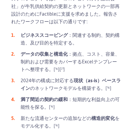
社」が牛乳供給契約の更新とネットワークの一部再
設計のためにFactibleに支援を求めました。報告さ
れたワークフローは以下の通りです:
ビジネススコーピング
：関連する制約、契約構
造、及び目的を特定する。
データの収集と構造化
：拠点、コスト、容量、
制約および需要をカバーするExcelテンプレー
トへ整理する。[¹⁶][²¹]
2024年の構成に対応する
現状（as-is）ベースラ
イン
のネットワークモデルを構築する。[¹⁶]
満了間近の契約の緩和
：短期的な利益向上の可
能性を探る。[¹⁶]
新たな流通センターの追加などの
構造的変化
を
モデル化する。[¹⁶]