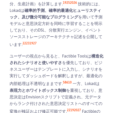
19
25
20
26
分、生産計画）を計算します.
技術的には、
Lokadは
確率的予測、確率的最適化ヒューリスティ
ック、及び微分可能なプログラミング
を用いて予測
モデルと意思決定方針を同時に学習することを明示
しており、そのDSL、分散実行エンジン、イベント
ソースストレージのアーキテクチャ記述を公開して
22
23
19
27
います.
ユーザーの視点から見ると、Factible Toolsは
構造化
されたシナリオと使いやすさ
を優先しており、ビジ
ネスユーザーはテンプレートに入力し、シナリオを
実行してダッシュボードを解釈しますが、最適化の
5
8
6
10
内部処理は不透明なままです.
一方、Lokadは
表現力とホワイトボックス制御
を重視しており、意
思決定はEnvisionスクリプトで定義され、元データ
からランク付けされた意思決定リストへのすべての
22
19
20
27
変換が検証および修正可能です.
Factibleの