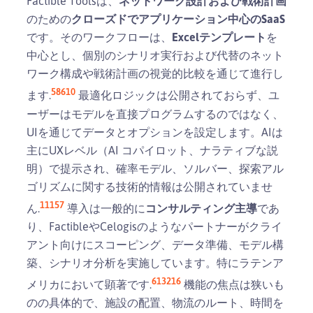
Factible Toolsは、
ネットワーク設計および戦術計画
のための
クローズドでアプリケーション中心のSaaS
です。そのワークフローは、
Excelテンプレート
を
中心とし、個別のシナリオ実行および代替のネット
ワーク構成や戦術計画の視覚的比較を通じて進行し
5
8
6
10
ます.
最適化ロジックは公開されておらず、ユ
ーザーはモデルを直接プログラムするのではなく、
UIを通じてデータとオプションを設定します。AIは
主にUXレベル（AI コパイロット、ナラティブな説
明）で提示され、確率モデル、ソルバー、探索アル
ゴリズムに関する技術的情報は公開されていませ
11
15
7
ん.
導入は一般的に
コンサルティング主導
であ
り、FactibleやCelogisのようなパートナーがクライ
アント向けにスコーピング、データ準備、モデル構
築、シナリオ分析を実施しています。特にラテンア
6
13
2
16
メリカにおいて顕著です.
機能の焦点は狭いも
のの具体的で、施設の配置、物流のルート、時間を