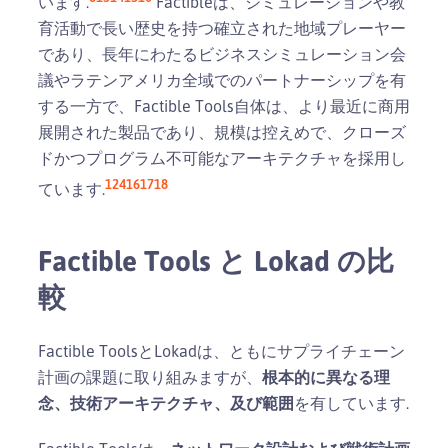
います.
Factibleは、シミュレーションや教
育活動で長い歴史を持つ確立された地域プレーヤー
であり、長年にわたるビジネスシミュレーション会
議やラテンアメリカ全域でのパートナーシップを有
する一方で、Factible Tools自体は、より最近に商用
展開された製品であり、規模は控えめで、クローズ
ドかつプログラム不可能なアーキテクチャを採用し
1
2
4
16
17
18
ています.
Factible Tools と Lokad の比
較
Factible ToolsとLokadは、ともにサプライチェーン
計画の課題に取り組みますが、
根本的に異なる理
念、技術アーキテクチャ、及び範囲
を有しています.