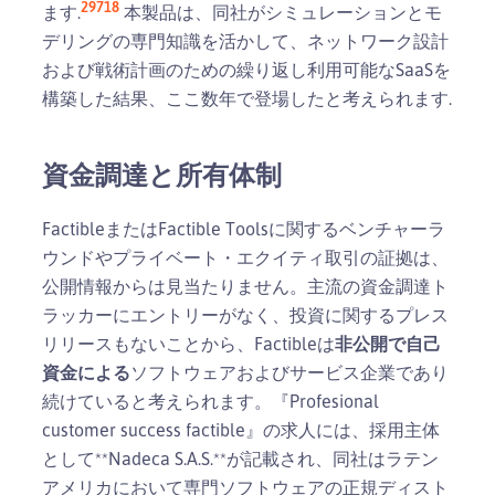
29
7
18
ます.
本製品は、同社がシミュレーションとモ
デリングの専門知識を活かして、ネットワーク設計
および戦術計画のための繰り返し利用可能なSaaSを
構築した結果、ここ数年で登場したと考えられます.
資金調達と所有体制
FactibleまたはFactible Toolsに関するベンチャーラ
ウンドやプライベート・エクイティ取引の証拠は、
公開情報からは見当たりません。主流の資金調達ト
ラッカーにエントリーがなく、投資に関するプレス
リリースもないことから、Factibleは
非公開で自己
資金による
ソフトウェアおよびサービス企業であり
続けていると考えられます。『Profesional
customer success factible』の求人には、採用主体
として**Nadeca S.A.S.**が記載され、同社はラテン
アメリカにおいて専門ソフトウェアの正規ディスト