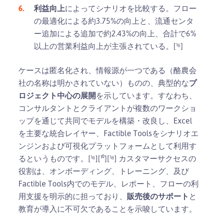
利益向上
によってシナリオを比較する。フロー
の最適化による約3.75%の向上と、流通センタ
ー追加による追加で約2.43%の向上、合計で6%
以上の営業利益向上が主張されている。[¹⁶]
ケースは匿名化され、情報源が一つである（酪農会
社の名称は明かされていない）ものの、典型的な
プ
ロジェクト中心の展開
を示しています。すなわち、
コンサルタントとクライアントが複数のワークショ
ップを通じて共同でモデルを構築・改良し、Excel
を主要な統合レイヤー、Factible Toolsをシナリオエ
ンジンおよび可視化プラットフォームとして利用す
るというものです。[¹⁶][¹⁰][¹⁸] カスタマーサクセスの
役割は、オンボーディング、トレーニング、及び
Factible Tools内でのモデル、レポート、フローの利
用支援を明示的に担っており、
販売後のサポート
と
教育が導入に不可欠であることを示唆しています。