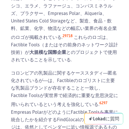
シコ、エラメ、ラファージュ、コンパスミネラル
ズ、プラクサー、Empresas Polar、Alquería、
United States Cold Storageなど、製造、食品・飲
料、鉱業、化学、物流などの幅広い業界の有名企業
29
7
18
のロゴが掲載されている.
これらのロゴは、
Factible Tools（またはその前身のネットワーク設計
技術）が
大規模な国際企業
とのプロジェクトで使用
されていることを示している.
コロンビアの乳製品に関するケーススタディ―匿名
化されているが―は、Factibleのロゴリストに主要
な乳製品ブランドが存在することと一致し、
Factible Toolsが実世界で経済的に重要な意思決定に
6
29
7
用いられているという考えを強化している.
Empresas PolarがどのようにFactible Toolsを事業に
Lokadに質問
統合したかを紹介するFindGlocalのウェビナーペー
ジは、依然としてベンダーに近い情報源であるもの