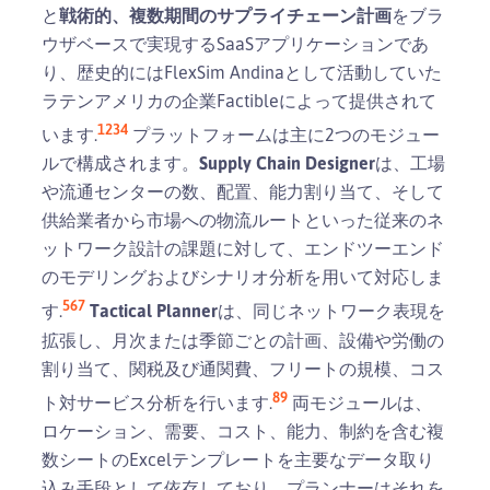
と
戦術的、複数期間のサプライチェーン計画
をブラ
ウザベースで実現するSaaSアプリケーションであ
り、歴史的にはFlexSim Andinaとして活動していた
ラテンアメリカの企業Factibleによって提供されて
1
2
3
4
います.
プラットフォームは主に2つのモジュー
ルで構成されます。
Supply Chain Designer
は、工場
や流通センターの数、配置、能力割り当て、そして
供給業者から市場への物流ルートといった従来のネ
ットワーク設計の課題に対して、エンドツーエンド
のモデリングおよびシナリオ分析を用いて対応しま
5
6
7
す.
Tactical Planner
は、同じネットワーク表現を
拡張し、月次または季節ごとの計画、設備や労働の
割り当て、関税及び通関費、フリートの規模、コス
8
9
ト対サービス分析を行います.
両モジュールは、
ロケーション、需要、コスト、能力、制約を含む複
数シートのExcelテンプレートを主要なデータ取り
込み手段として依存しており、プランナーはそれを