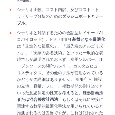
シナリオ比較、コスト内訳、及びコスト・ト
ゥ・サーブ分析のための
ダッシュボードとテー
ブル
。
シナリオと対話するための会話型レイヤー（AI
コパイロット）。[²][³][⁵][⁷][¹⁶]
基盤となる最適化
は「先進的な最適化」、「最先端のアルゴリズ
ム」、「実績のある技術」といった一般的な表
現でしか説明されておらず、商用ソルバー、オ
ープンソースのMIPソルバー、カスタムヒュー
リスティクス、その他の手法が使用されている
かどうかの詳細はありません。[²][³][²⁰][²³] 施設
の立地、容量、フロー、複数期間の割り当てと
いった意思決定の性質を考えると、
線形計画法
または混合整数計画法
、もしくはそれに密接に
関連する数学的最適化手法が用いられていると
推測されるのは妥当ですが、これは記録された