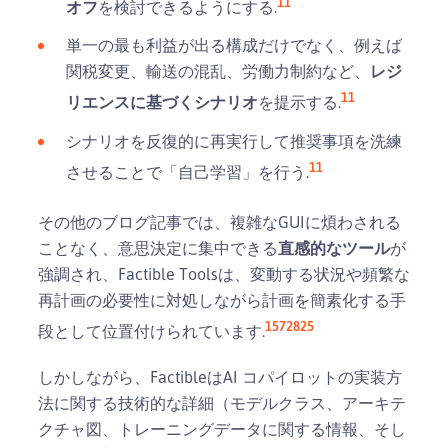
11
オフ
を検討できるようにする.
単一の最も利益が出る構成だけでなく、例えば
関税変更、輸送の混乱、労働力制約など、
レジ
11
リエンスに基づくシナリオ
を提示する.
シナリオを反復的に再実行して推奨事項を洗練
11
させることで「自己学習」を行う.
その他のブログ記事では、複雑なGUIに煩わされる
ことなく、意思決定に集中できる
直感的なツール
が
強調され、Factible Toolsは、変動する状況や頻繁な
再計画の必要性に対処しながら計画を簡素化する手
15
7
28
25
段として位置付けられています.
しかしながら、FactibleはAI コパイロットの実装方
法に関する技術的な詳細（モデルクラス、アーキテ
クチャ図、トレーニングデータに関する情報、そし