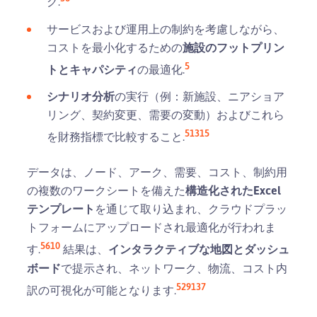
グ.
サービスおよび運用上の制約を考慮しながら、
コストを最小化するための
施設のフットプリン
5
トとキャパシティ
の最適化.
シナリオ分析
の実行（例：新施設、ニアショア
リング、契約変更、需要の変動）およびこれら
5
13
15
を財務指標で比較すること.
データは、ノード、アーク、需要、コスト、制約用
の複数のワークシートを備えた
構造化されたExcel
テンプレート
を通じて取り込まれ、クラウドプラッ
トフォームにアップロードされ最適化が行われま
5
6
10
す.
結果は、
インタラクティブな地図とダッシュ
ボード
で提示され、ネットワーク、物流、コスト内
5
29
13
7
訳の可視化が可能となります.