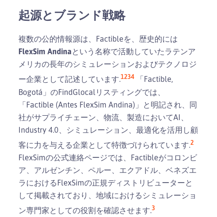
起源とブランド戦略
複数の公的情報源は、Factibleを、歴史的には
FlexSim Andina
という名称で活動していたラテンア
メリカの長年のシミュレーションおよびテクノロジ
1
2
3
4
ー企業として記述しています.
「Factible,
Bogotá」のFindGlocalリスティングでは、
「Factible (Antes FlexSim Andina)」と明記され、同
社がサプライチェーン、物流、製造においてAI、
Industry 4.0、シミュレーション、最適化を活用し顧
2
客に力を与える企業として特徴づけられています.
FlexSimの公式連絡ページでは、Factibleがコロンビ
ア、アルゼンチン、ペルー、エクアドル、ベネズエ
ラにおけるFlexSimの正規ディストリビューターと
して掲載されており、地域におけるシミュレーショ
3
ン専門家としての役割を確認させます.