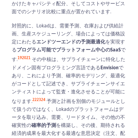
かけたキャパシティ配分、そしてコストやサービス
面でのシナリオ比較に重点が置かれています.
対照的に、Lokadは、需要予測、在庫および供給計
画、生産スケジューリング、場合によっては価格設
定にわたる
エンドツーエンドの予測最適化
を実現す
る
プログラム可能でプラットフォーム中心のSaaS
で
19
20
21
す.
その中核は、サプライチェーンに特化した
ドメイン固有プログラミング言語である
Envision
で
あり、これにより予測、確率的モデリング、最適化
がコードとして記述でき、サプライチェーンサイエ
ンティストによって監査・進化させることが可能に
22
23
24
なります.
予測と計画を別個のモジュールとし
て扱うのではなく、Lokadのプラットフォームはデ
ータを取り込み、需要、リードタイム、その他の不
確実性の
確率的予測
を構築し、その後、期待される
経済的成果を最大化する最適な意思決定（注文、配