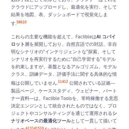
クラウドにアップロードし、最適化を実行、そして
結果を地図、表、ダッシュボードで視覚化しま
5
8
6
10
す.
これらの主要な機能を超えて、Factibleは
AI コパイ
ロット
層を展開しており、自然言語での対話、非自
明なシナリオの“インテリジェントな”探索、そして
シナリオを再実行するために“自己学習する”モデル
を約束しますが、基盤となるアルゴリズム、モデル
クラス、訓練データ、評価手法に関する具体的な情
11
4
12
報は公開していません.
公開されている証拠―
製品ページ、ケーススタディ、ウェビナー、パート
ナー資料―は、Factible Toolsを、常時稼働する意思
決定エンジンとして統合されたものではなく、プロ
ジェクトやコンサルティングを通じて運用される
シ
ナリオベースの最適化ツール
として一貫して描いて
6
13
14
15
10