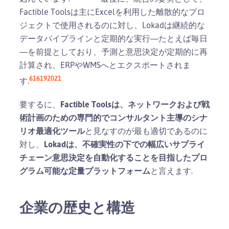
Factible Toolsは主にExcelを利用した離散的なプロ
ジェクトで使用されるのに対し、Lokadは継続的な
データパイプラインと定期的な実行―たとえば毎日
―を前提としており、予測と意思決定が定期的に再
計算され、ERPやWMSへとエクスポートされま
6
16
19
20
21
す.
要するに、
Factible Toolsは、ネットワークおよび戦
術計画のための専門的でコンサルタント主導のシナ
リオ最適化ツール
と見なすのが最も適切であるのに
対し、
Lokadは、不確実性の下での幅広いサプライ
チェーン意思決定を自動化することを目指したプロ
グラム可能な定量プラットフォーム
と言えます.
企業の歴史と構造