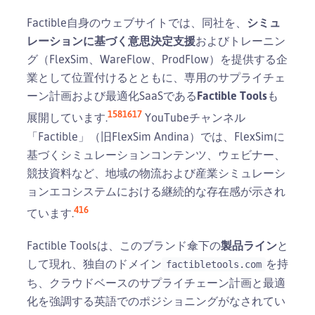
Factible自身のウェブサイトでは、同社を、
シミュ
レーションに基づく意思決定支援
およびトレーニン
グ（FlexSim、WareFlow、ProdFlow）を提供する企
業として位置付けるとともに、専用のサプライチェ
ーン計画および最適化SaaSである
Factible Tools
も
1
5
8
16
17
展開しています.
YouTubeチャンネル
「Factible」（旧FlexSim Andina）では、FlexSimに
基づくシミュレーションコンテンツ、ウェビナー、
競技資料など、地域の物流および産業シミュレーシ
ョンエコシステムにおける継続的な存在感が示され
4
16
ています.
Factible Toolsは、このブランド傘下の
製品ライン
と
して現れ、独自のドメイン
を持
factibletools.com
ち、クラウドベースのサプライチェーン計画と最適
化を強調する英語でのポジショニングがなされてい