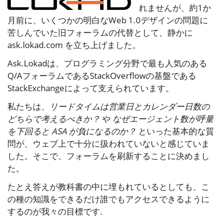
れませんが、約1か
月前に、いくつかの明白なWeb 1.0デザインの問題に
苦しんでいた旧フォーラムの代替として、静かに
ask.lokad.com
を立ち上げました。
Ask.Lokadは、プログラミング分野で最も人気のある
Q/AフォーラムであるStackOverflowの基盤である
StackExchangeによって支えられています。
私たちは、
リードタイムは営業日とカレンダー日数の
どちらで考えるべきか？
や
なぜエージェント数が呼量
を下回ると ASA が負になるのか？
といった基本的な質
問が、ウェブ上で十分に扱われていないと感じていま
した。そこで、フォーラムを刷新することに決めまし
た。
たとえ答えが教科書の中に埋もれているとしても、こ
の種の知識をできるだけ誰でもアクセスできるように
するのが我々の目標です.