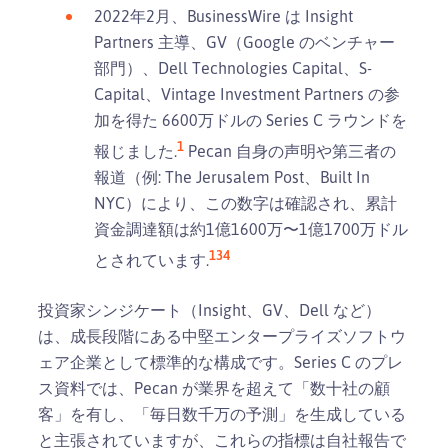
2022年2月、BusinessWire は Insight
Partners 主導、GV（Google のベンチャー
部門）、Dell Technologies Capital、S-
Capital、Vintage Investment Partners の参
加を得た 6600万ドルの Series C ラウンドを
1
報じました.
Pecan 自身の声明や第三者の
報道（例: The Jerusalem Post、Built In
NYC）により、この数字は確認され、累計
資金調達額は約1億1600万〜1億1700万ドル
1
3
4
とされています.
投資家シンジケート（Insight、GV、Dell など）
は、成長段階にある中堅エンタープライズソフトウ
ェア企業として標準的な構成です。Series C のプレ
ス資料では、Pecan が業界を超えて「数十社の顧
客」を有し、「毎日数千万の予測」を生成している
と主張されていますが、これらの指標は自社報告で