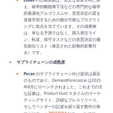
え、確率的離散降下法などの専門的な確率
的最適化アルゴリズムや、意思決定の質を
直接学習するための微分可能なプログラミ
ングに焦点を当てています。その成果物
は、単なる予測ではなく、購入発注ライ
ン、転送、保守タスクなどの意思決定の優
先順位リスト（推定された財務的影響付
き）です。
サプライチェーンの成熟度
Pecan
のサプライチェーン向け提供は最近
のものであり、DemandForecast.ai は2025
年8月にローンチされました。これまでの主
な証拠は、Product Hunt スタイルのマーケ
ティングサイト、詳細なプレスリリース、
そしてベンダーの記述を繰り返す数件の第
10
11
12
13
14