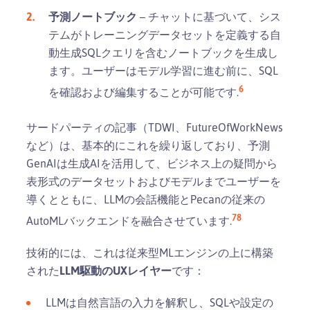
予測ノートブック
– チャットに基づいて、シス
テムがトレーニングデータセットを定義する自
動生成SQLクエリを含むノートブックを生成し
ます。ユーザーはモデル学習に進む前に、SQL
6
を確認および編集することが可能です.
サードパーティの記事（TDWI、FutureOfWorkNews
など）は、基本的にこれを繰り返しており、予測
GenAIは生成AIを活用して、ビジネス上の疑問から
表形式のデータセットおよびモデルまでユーザーを
導くとともに、LLMの会話機能とPecanの従来の
7
8
AutoMLバックエンドを融合させています.
技術的には、これは従来型MLエンジンの上に構築
された
LLM駆動のUXレイヤー
です：
LLMは自然言語の入力を解釈し、SQLや設定の