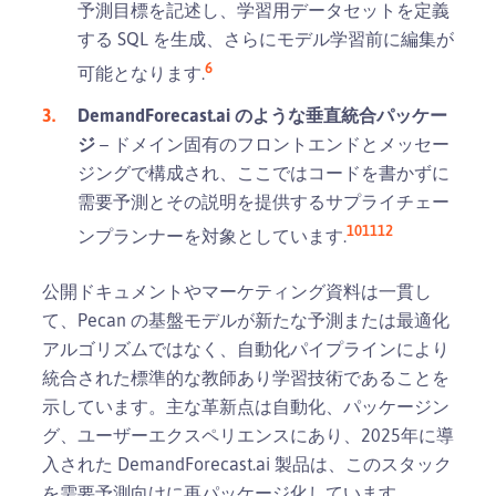
予測目標を記述し、学習用データセットを定義
する SQL を生成、さらにモデル学習前に編集が
6
可能となります.
DemandForecast.ai のような垂直統合パッケー
ジ
– ドメイン固有のフロントエンドとメッセー
ジングで構成され、ここではコードを書かずに
需要予測とその説明を提供するサプライチェー
10
11
12
ンプランナーを対象としています.
公開ドキュメントやマーケティング資料は一貫し
て、Pecan の基盤モデルが新たな予測または最適化
アルゴリズムではなく、自動化パイプラインにより
統合された標準的な教師あり学習技術であることを
示しています。主な革新点は自動化、パッケージン
グ、ユーザーエクスペリエンスにあり、2025年に導
入された DemandForecast.ai 製品は、このスタック
を需要予測向けに再パッケージ化しています。