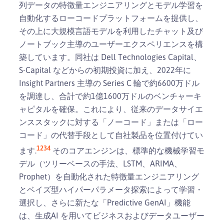
列データの特徴量エンジニアリングとモデル学習を
自動化するローコードプラットフォームを提供し、
その上に大規模言語モデルを利用したチャット及び
ノートブック主導のユーザーエクスペリエンスを構
築しています。同社は Dell Technologies Capital、
S-Capital などからの初期投資に加え、2022年に
Insight Partners 主導の Series C 輪で約6600万ドル
を調達し、合計で約1億1600万ドルのベンチャーキ
ャピタルを確保。これにより、従来のデータサイエ
ンススタックに対する「ノーコード」または「ロー
コード」の代替手段として自社製品を位置付けてい
1
2
3
4
ます.
そのコアエンジンは、標準的な機械学習モ
デル（ツリーベースの手法、LSTM、ARIMA、
Prophet）を自動化された特徴量エンジニアリング
とベイズ型ハイパーパラメータ探索によって学習・
選択し、さらに新たな「Predictive GenAI」機能
は、生成AI を用いてビジネスおよびデータユーザー