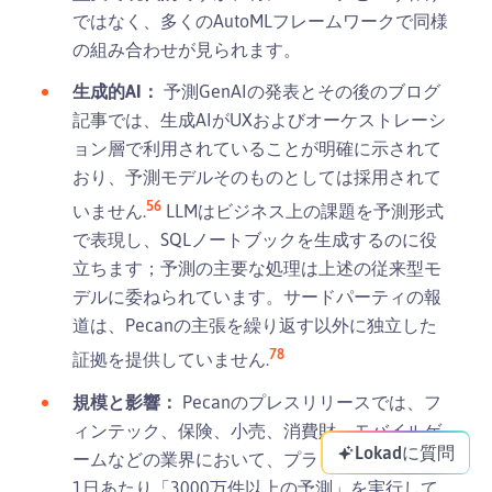
ではなく、多くのAutoMLフレームワークで同様
の組み合わせが見られます。
生成的AI：
予測GenAIの発表とその後のブログ
記事では、生成AIがUXおよびオーケストレーシ
ョン層で利用されていることが明確に示されて
おり、予測モデルそのものとしては採用されて
5
6
いません.
LLMはビジネス上の課題を予測形式
で表現し、SQLノートブックを生成するのに役
立ちます；予測の主要な処理は上述の従来型モ
デルに委ねられています。サードパーティの報
道は、Pecanの主張を繰り返す以外に独立した
7
8
証拠を提供していません.
規模と影響：
Pecanのプレスリリースでは、フ
ィンテック、保険、小売、消費財、モバイルゲ
Lokadに質問
ームなどの業界において、プラットフォームが
1日あたり「3000万件以上の予測」を実行して