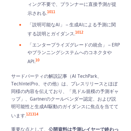
ィング不要で、プランナーに直接予測が提
10
11
示される.
「説明可能なAI」 – 生成AIによる予測に関
10
12
する説明とガイダンス.
「エンタープライズグレードの統合」 – ERP
やプランニングシステムへのコネクタや
10
API.
サードパーティの解説記事（AI TechPark、
TechIntelPro、その他）は、プレスリリースとほぼ
同様の内容を伝えており、「兆ドル規模の予測ギャ
ップ」、Gartnerのクールベンダー認定、および説
明可能性と生成AI駆動のガイダンスに焦点を当てて
12
13
14
います.
重要な点として、
公開資料は予測レイヤーで終わっ