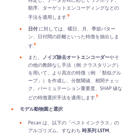
特定し、データ分布に応じてワンホット、
順序、ターゲットエンコーディングなどの
9
手法を適用します.
日付
に対しては、曜日、月、季節パター
ン、日付間の距離といった特徴を抽出しま
9
す.
また、
ノイズ除去オートエンコーダー
やそ
の他の教師なし手法（例: クラスタリング）
を用いて、より高次の特徴（例: 「類似グル
ープ」）を作成し、分散閾値、相関チェッ
ク、パーミュテーション重要度、SHAP 値な
9
どの特徴選択手法を適用します.
モデル動物園と選択
Pecan は、以下の「ベストインクラス」の
アルゴリズム、すなわち
時系列 LSTM
、