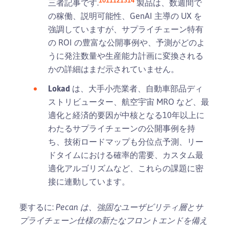
三者記事です.
製品は、数週間で
の稼働、説明可能性、GenAI 主導の UX を
強調していますが、サプライチェーン特有
の ROI の豊富な公開事例や、予測がどのよ
うに発注数量や生産能力計画に変換される
かの詳細はまだ示されていません。
Lokad
は、大手小売業者、自動車部品ディ
ストリビューター、航空宇宙 MRO など、最
適化と経済的要因が中核となる10年以上に
わたるサプライチェーンの公開事例を持
ち、技術ロードマップも分位点予測、リー
ドタイムにおける確率的需要、カスタム最
適化アルゴリズムなど、これらの課題に密
接に連動しています。
要するに:
Pecan は、強固なユーザビリティ層とサ
プライチェーン仕様の新たなフロントエンドを備え