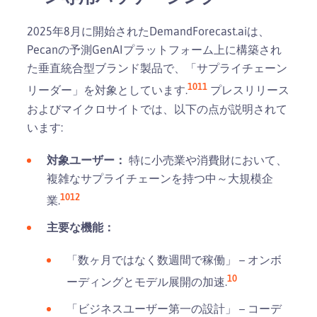
2025年8月に開始されたDemandForecast.aiは、
Pecanの予測GenAIプラットフォーム上に構築され
た垂直統合型ブランド製品で、「サプライチェーン
10
11
リーダー」を対象としています.
プレスリリース
およびマイクロサイトでは、以下の点が説明されて
います:
対象ユーザー：
特に小売業や消費財において、
複雑なサプライチェーンを持つ中～大規模企
10
12
業.
主要な機能：
「数ヶ月ではなく数週間で稼働」 – オンボ
10
ーディングとモデル展開の加速.
「ビジネスユーザー第一の設計」 – コーデ