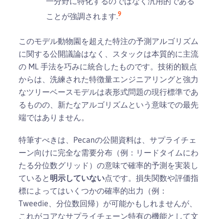
一分野に特化するのではなく汎用的である
9
ことが強調されます.
このモデル動物園を超えた特注の予測アルゴリズム
に関する公開議論はなく、スタックは本質的に主流
の ML 手法を巧みに統合したものです。技術的観点
からは、洗練された特徴量エンジニアリングと強力
なツリーベースモデルは表形式問題の現行標準であ
るものの、新たなアルゴリズムという意味での最先
端ではありません。
特筆すべきは、Pecanの公開資料は、サプライチェ
ーン向けに完全な需要分布（例：リードタイムにわ
たる分位数グリッド）の意味で確率的予測を実装し
ていると
明示していない
点です。損失関数や評価指
標によってはいくつかの確率的出力（例：
Tweedie、分位数回帰）が可能かもしれませんが、
これがコアなサプライチェーン特有の機能として文