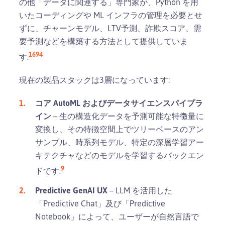
の他「データに関連する」専門家が、Python を用
いたコーディングや ML インフラの管理を必要とせ
ずに、チャーンモデル、LTV予測、詐欺スコア、需
要予測などを構築する方法として提供していま
1
6
9
4
す.
現在の製品スタックは3層になっています:
コア AutoML およびデータサイエンスパイプラ
イン
– 生の構造化データを予測可能な特徴量に
変換し、その特徴空間上でツリーベースのアン
サンブル、時系列モデル、特定の深層学習アー
キテクチャなどのモデルを学習するバックエン
9
ドです.
Predictive GenAI UX
– LLM を活用した
「Predictive Chat」及び「Predictive
Notebook」によって、ユーザーが自然言語で