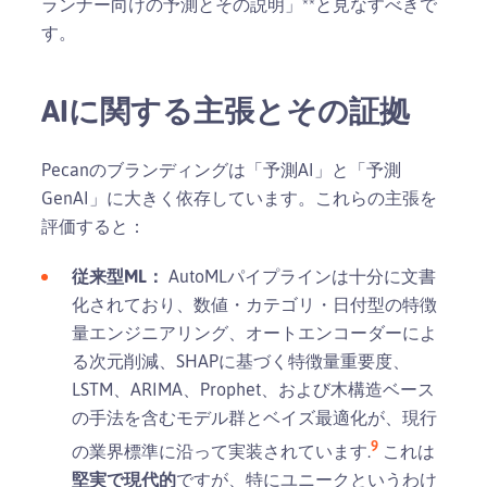
ランナー向けの予測とその説明」**と見なすべきで
す。
AIに関する主張とその証拠
Pecanのブランディングは「予測AI」と「予測
GenAI」に大きく依存しています。これらの主張を
評価すると：
従来型ML：
AutoMLパイプラインは十分に文書
化されており、数値・カテゴリ・日付型の特徴
量エンジニアリング、オートエンコーダーによ
る次元削減、SHAPに基づく特徴量重要度、
LSTM、ARIMA、Prophet、および木構造ベース
の手法を含むモデル群とベイズ最適化が、現行
9
の業界標準に沿って実装されています.
これは
堅実で現代的
ですが、特にユニークというわけ