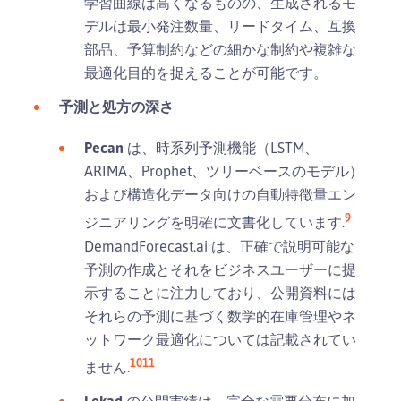
学習曲線は高くなるものの、生成されるモ
デルは最小発注数量、リードタイム、互換
部品、予算制約などの細かな制約や複雑な
最適化目的を捉えることが可能です。
予測と処方の深さ
Pecan
は、時系列予測機能（LSTM、
ARIMA、Prophet、ツリーベースのモデル）
および構造化データ向けの自動特徴量エン
9
ジニアリングを明確に文書化しています.
DemandForecast.ai は、正確で説明可能な
予測の作成とそれをビジネスユーザーに提
示することに注力しており、公開資料には
それらの予測に基づく数学的在庫管理やネ
ットワーク最適化については記載されてい
10
11
ません.
Lokad
の公開実績は、完全な需要分布に加