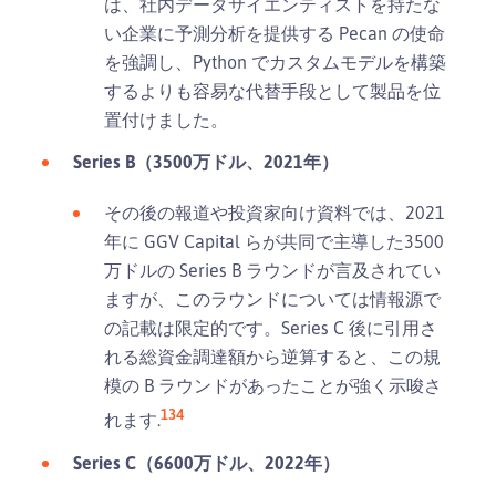
は、社内データサイエンティストを持たな
い企業に予測分析を提供する Pecan の使命
を強調し、Python でカスタムモデルを構築
するよりも容易な代替手段として製品を位
置付けました。
Series B（3500万ドル、2021年）
その後の報道や投資家向け資料では、2021
年に GGV Capital らが共同で主導した3500
万ドルの Series B ラウンドが言及されてい
ますが、このラウンドについては情報源で
の記載は限定的です。Series C 後に引用さ
れる総資金調達額から逆算すると、この規
模の B ラウンドがあったことが強く示唆さ
1
3
4
れます.
Series C（6600万ドル、2022年）