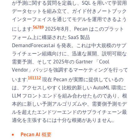
が予測に関する質問を定義し、SQL を用いて学習用
データセットを組み立て、ガイド付きノートブック
インターフェイスを通じてモデルを運用できるよう
5
6
7
8
9
にします.
2025年8月、Pecan はこのプラット
フォーム上に構築された SaaS 製品
DemandForecast.ai を発表。これは中大規模のサプ
ライチェーン組織向けに、迅速な展開、説明可能な
需要予測、そして 2025年の Gartner 「Cool
Vendor」バッジを強調するマーケティングを行って
10
11
12
います.
現在 Pecan が実際に提供しているの
は、アクセスしやすく比較的新しい AutoML 環境に
LLM フロントエンドを組み合わせたものであり、根
本的に新しい予測アルゴリズムや、需要側予測モデ
ルを超えたエンドツーエンドのサプライチェーン最
適化を主張するには十分な根拠がありません。
Pecan AI 概要