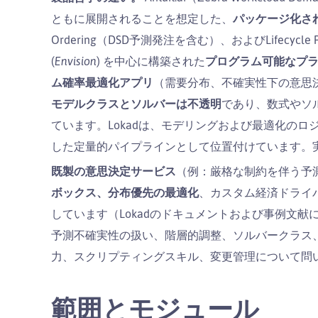
ともに展開されることを想定した、
パッケージ化さ
Ordering（DSD予測発注を含む）、およびLifecycle
(
Envision
) を中心に構築された
プログラム可能なプ
ム確率最適化アプリ
（需要分布、不確実性下の意思決
モデルクラスとソルバーは不透明
であり、数式やソ
ています。Lokadは、モデリングおよび最適化のロ
した定量的パイプラインとして位置付けています。実際
既製の意思決定サービス
（例：厳格な制約を伴う予
ボックス、分布優先の最適化
、カスタム経済ドライ
しています（Lokadのドキュメントおよび事例文献に
予測不確実性の扱い、階層的調整、ソルバークラス、
力、スクリプティングスキル、変更管理について問
範囲とモジュール