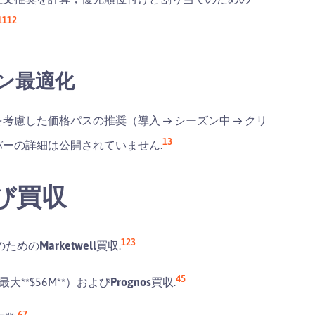
11
12
クダウン最適化
慮した価格パスの推奨（導入 → シーズン中 → クリ
13
ーの詳細は公開されていません.
び買収
1
2
3
のための
Marketwell
買収.
4
5
**$56M**）および
Prognos
買収.
6
7