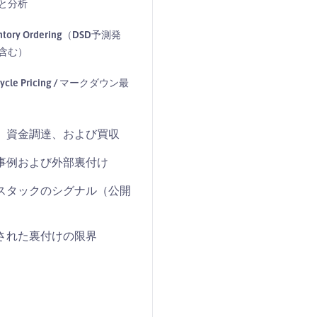
と分析
entory Ordering（DSD予測発
含む）
ecycle Pricing / マークダウン最
、資金調達、および買収
事例および外部裏付け
スタックのシグナル（公開
）
された裏付けの限界