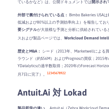
ているかなど）は、公開ドキュメントでは
開示され
外部で裏付けられている点：
Bimbo Bakerie
低減および80%以上の予測効率向上）を報告しており、
要シグナル
が大規模な予測と分析に供給されていると記
スおよび製品ページでは、
Workcloud Demand Intell
歴史とM&A：
シード（2013年、Marketwellによる
ラウンド（約$56M）およびPrognosの買収；2015年のAur
YDatalyticsの過半数取得；2020年のForecast H
1
2
3
4
5
6
7
8
9
22
月7日に完了）。
Antuit.ai 対 Lokad
製品哲学の違い。
Antuit.ai（Zebra Workclou