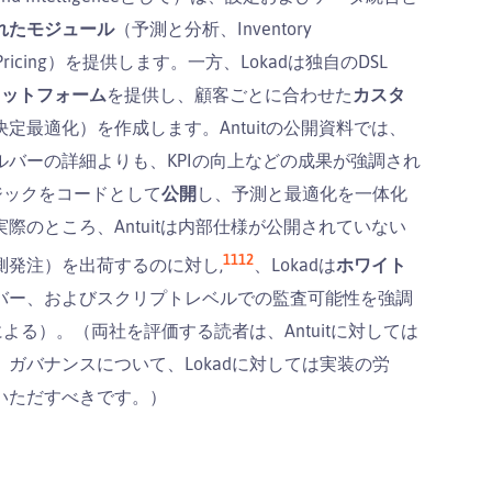
れたモジュール
（予測と分析、Inventory
 Pricing）を提供します。一方、Lokadは独自のDSL
ラットフォーム
を提供し、顧客ごとに合わせた
カスタ
定最適化）を作成します。Antuitの公開資料では、
ルバーの詳細よりも、KPIの向上などの成果が強調され
ジックをコードとして
公開
し、予測と最適化を一体化
のところ、Antuitは内部仕様が公開されていない
11
12
測発注）を出荷するのに対し,
、Lokadは
ホワイト
バー、およびスクリプトレベルでの監査可能性を強調
よる）。（両社を評価する読者は、Antuitに対しては
ガバナンスについて、Lokadに対しては実装の労
いただすべきです。）