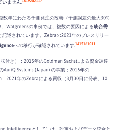
18
19
20
21
17
ていません
.
s USAは複数年にわたる予測発注の改善（予測誤差の最大30%
Walgreensの事例では、複数の要因による
統合需
述されています。Zebraの2021年のプレスリリー
14
15
16
10
11
igence
への移行が確認されています.
買収付き）；2015年のGoldman Sachsによる資金調達
iQ Systems (Japan) の事業；2016年の
orizon；2021年のZebraによる買収（8月30日に発表、10
d Demand Intelligenceとして）は、設定およびデータ統合と