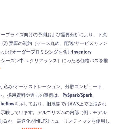
エンタープライズ向けの予測および需要分析により、下流
(2) 実際の制約（ケース丸め、配送/サービスカレン
および
オーダープロミシング
を含む
Inventory
→ シーズン中 → クリアランス）にわたる価格パスを推
7
り込み/オーケストレーション、分散コンピュート、
イン。採用資料や過去の事例は、
PySpark/Spark
、
ubeflow
を示しており、旧展開ではAWS上で拡張され
を示唆しています。アルゴリズムの内部（例：モデル
ルであるか、最適化がMILP対ヒューリスティックを使用し