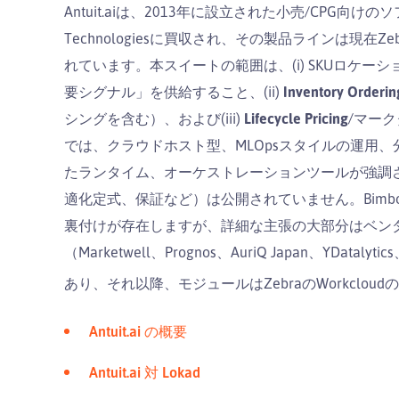
Antuit.aiは、2013年に設立された小売/CPG向け
Technologiesに買収され、その製品ラインは現在Zebra「
れています。本スイートの範囲は、(i) SKUロケ
要シグナル」を供給すること、(ii)
Inventory Orderin
シングを含む）、および(iii)
Lifecycle Pricing
/マー
では、クラウドホスト型、MLOpsスタイルの運用、分散
たランタイム、オーケストレーションツールが強調
適化定式、保証など）は公開されていません。Bimbo B
裏付けが存在しますが、詳細な主張の大部分はベン
（Marketwell、Prognos、AuriQ Japan、YDatal
あり、それ以降、モジュールはZebraのWorkclou
Antuit.ai の概要
Antuit.ai 対 Lokad