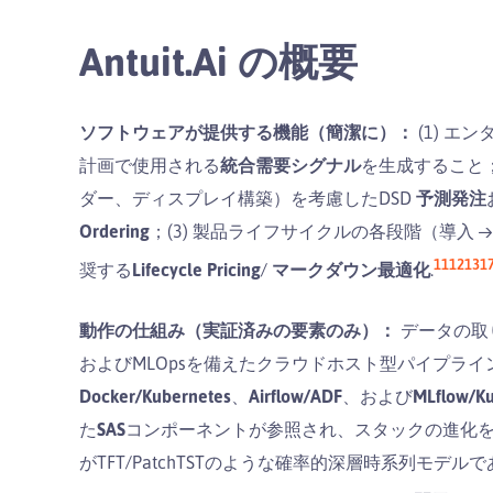
Antuit.ai の概要
ソフトウェアが提供する機能（簡潔に）：
(1) 
計画で使用される
統合需要シグナル
を生成すること；
ダー、ディスプレイ構築）を考慮したDSD
予測発注
Ordering
；(3) 製品ライフサイクルの各段階（導入 
11
12
13
1
奨する
Lifecycle Pricing
/
マークダウン最適化
.
動作の仕組み（実証済みの要素のみ）：
データの取
およびMLOpsを備えたクラウドホスト型パイプラ
Docker/Kubernetes
、
Airflow/ADF
、および
MLflow/K
た
SAS
コンポーネントが参照され、スタックの進化
がTFT/PatchTSTのような確率的深層時系列モデ