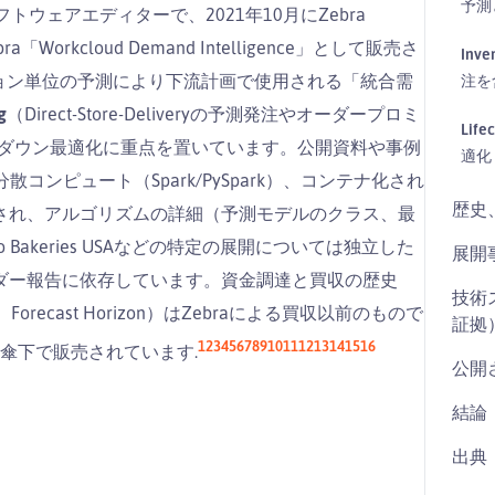
予測
のソフトウェアエディターで、2021年10月にZebra
Workcloud Demand Intelligence」として販売さ
Inv
ーション単位の予測により下流計画で使用される「統合需
注を
g
（Direct-Store-Deliveryの予測発注やオーダープロミ
Lif
クダウン最適化に重点を置いています。公開資料や事例
適化
コンピュート（Spark/PySpark）、コンテナ化され
歴史
され、アルゴリズムの詳細（予測モデルのクラス、最
akeries USAなどの特定の展開については独立した
展開
ダー報告に依存しています。資金調達と買収の歴史
技術
ytics、Forecast Horizon）はZebraによる買収以前のもので
証拠
1
2
3
4
5
6
7
8
9
10
11
12
13
14
15
16
dの傘下で販売されています.
公開
結論
出典