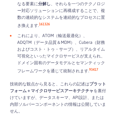
なる要素に
分解し
、それらを一つのテクノロジ
ー対応ソリューションに再構成することで、複
数の連続的なシステムを連続的なプロセスに置
1
6
13
26
き換えます.
これにより、ATOM（輸送最適化）、
ADQTM（データ品質＆MDM）、Cubera（財務
およびコスト・トゥ・サーブ）、リアルタイム
可視化といったマイクロサービスが支えられ、
ドメイン固有のデータモデルとセマンティック
9
3
4
17
フレームワークを通じて統制されます.
技術的な観点から見ると、これらの記述は
プラット
フォーム＋マイクロサービスアーキテクチャ
を裏付
けていますが、データスキーマ、API設計、または
内部ソルバーコンポーネントの情報は公開していま
せん。