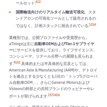
6
12
ールセット.
国際輸送向けのリアルタイム輸送可視化
、スタ
ンドアロンの可視化ツールとして販売されるの
13
14
ではなく、計画スタックに統合されている.
業種別では、公開プロファイルや受賞歴から、
aThingzは主に
自動車OEMおよびTier-1サプライヤ
ー
にサービスを提供しており、ライフサイエンス、
コンシューマ、リテール分野への展開も見られま
9
15
2
す.
具体的または半具体的な言及としては、
American Axle & Manufacturing (AAM)や、デトロイ
トを拠点とする少なくとも1社の「トップ5グローバ
ル自動車OEM」、さらにGeneral Motorsおよび
Visteonの幹部との共同ブランドのウェビナーやレ
15
7
14
16
ポートが挙げられます.
ベンダーは、提供モデルを**Supply Chain as a