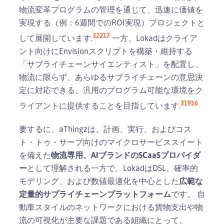
物流変革プログラムの管理を通じて、迅速に価値を
実現する（例：6週間でのROI実現）プロジェクトと
3
22
17
して展開しています.
一方、Lokadはクライア
ント向けにEnvisionスクリプトを構築・維持する
「サプライチェーンサイエンティスト」を配置し、
物流に限らず、あらゆるサプライチェーンの意思決
定に対応できる、汎用のプログラム可能な環境をク
3
19
16
ライアントに提供することを目指しています.
要するに、aThingzは、計画、実行、およびコス
ト・トゥ・サーブ向けのマイクロサービススイート
を備えた
物流専用、AIブランドのSCaaSプロバイダ
ー
として理解される一方で、LokadはDSL、確率的
モデリング、および数値最適化を中心とした
広範な
定量的サプライチェーンプラットフォーム
です。 自
動車スタイルのネットワークにおける貨物支出や物
流の可視化が主要な課題である組織にとって、