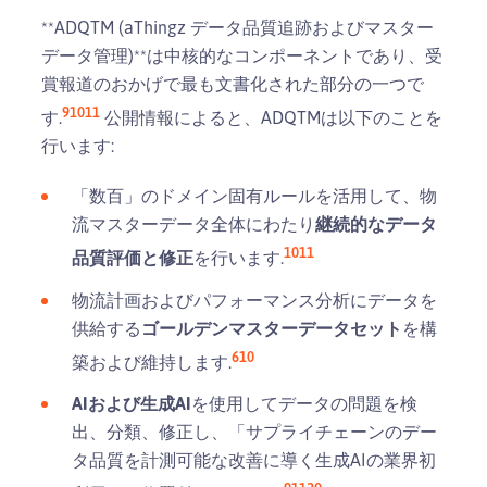
**ADQTM (aThingz データ品質追跡およびマスター
データ管理)**は中核的なコンポーネントであり、受
賞報道のおかげで最も文書化された部分の一つで
9
10
11
す.
公開情報によると、ADQTMは以下のことを
行います:
「数百」のドメイン固有ルールを活用して、物
流マスターデータ全体にわたり
継続的なデータ
10
11
品質評価と修正
を行います.
物流計画およびパフォーマンス分析にデータを
供給する
ゴールデンマスターデータセット
を構
6
10
築および維持します.
AIおよび生成AI
を使用してデータの問題を検
出、分類、修正し、「サプライチェーンのデー
タ品質を計測可能な改善に導く生成AIの業界初