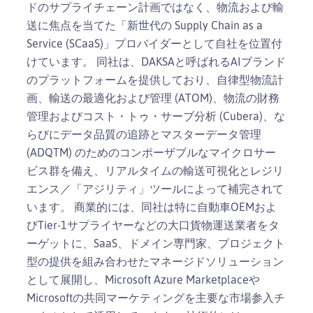
ドのサプライチェーン計画ではなく、物流および輸
送に焦点を当てた「新世代の Supply Chain as a
Service (SCaaS)」プロバイダーとして自社を位置付
けています。 同社は、DAKSAと呼ばれるAIブランド
のプラットフォームを提供しており、自律型物流計
画、輸送の最適化および管理 (ATOM)、物流の財務
管理およびコスト・トゥ・サーブ分析 (Cubera)、な
らびにデータ品質の追跡とマスターデータ管理
(ADQTM) のためのコンポーザブルなマイクロサー
ビス群を備え、リアルタイムの輸送可視化とレジリ
エンス／「アジリティ」ツールによって補完されて
います。 商業的には、同社は特に自動車OEMおよ
びTier-1サプライヤーなどの大口貨物運送業者をタ
ーゲットに、SaaS、ドメイン専門家、プロジェクト
型の提供を組み合わせたマネージドソリューション
として展開し、Microsoft Azure Marketplaceや
Microsoftの共同マーケティングを主要な市場参入チ