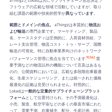
aThingzとLokadは共にサプライチェーン意思決定ソ
フトウェアの広範な領域で活動していますが、取り
組む課題の範囲や技術的哲学が
異なっています
。
範囲とドメインの焦点。
aThingzは本質的に
物流お
よび輸送
の専門企業です。マーケティング、製品
名、ケーススタディは圧倒的に、入荷資材供給、フ
レート支出管理、物流コスト・トゥ・サーブ、国際
輸送の可視化、特に自動車業界向けのネットワーク
9
15
6
2
パフォーマンス管理に焦点を当てています.
需
要予測などの物流以外の機能について言及はあるも
のの、公開資料においては、広範な多段階在庫最適
化、生産スケジューリング、または統一された価格
最適化の証拠は見受けられません。対照的に、
Lokadは
一般的な定量的サプライチェーンプラット
フォーム
として位置付けられ、その予測最適化は、
小売、製造、航空宇宙などの多くの垂直市場にわた
って、需要予測、在庫補充、配分、生産計画、時に