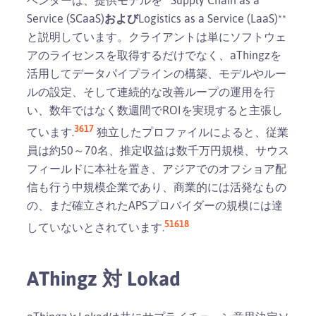
Service (SCaaS)
および
Logistics as a Service (LaaS)**
と説明しています。クライアントは単にソフトウェ
アのライセンスを取得するだけでなく、aThingzを
活用してデータパイプラインの構築、モデルやルー
ルの設定、そして連続的な改善ループの運用を行
い、数年ではなく数週間でROIを実現すると主張し
3
6
17
ています.
独立したプロファイルによると、従業
員は約50～70名、推定収益は数千万円規模、サウス
フィールドに本社を置き、アジアでのオフショア配
信も行う中規模企業であり、商業的には活発なもの
の、まだ確立されたAPSプロバイダーの規模には達
5
16
18
していないとされています.
AThingz 対 Lokad