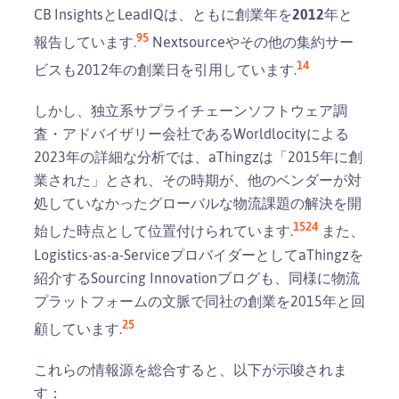
CB InsightsとLeadIQは、ともに創業年を
2012
年と
9
5
報告しています.
Nextsourceやその他の集約サー
14
ビスも2012年の創業日を引用しています.
しかし、独立系サプライチェーンソフトウェア調
査・アドバイザリー会社であるWorldlocityによる
2023年の詳細な分析では、aThingzは「2015年に創
業された」とされ、その時期が、他のベンダーが対
処していなかったグローバルな物流課題の解決を開
15
24
始した時点として位置付けられています.
また、
Logistics-as-a-ServiceプロバイダーとしてaThingzを
紹介するSourcing Innovationブログも、同様に物流
プラットフォームの文脈で同社の創業を2015年と回
25
顧しています.
これらの情報源を総合すると、以下が示唆されま
す：