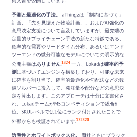
術文書を公開しています.
予測と最適化の手法。
aThingzは「制約に基づく」
計画、「先を見据えた物流計画」、およびAI強化の
意思決定支援について言及していますが、最先端の
定量的サプライチェーン手法の新たな特徴である、
確率的な需要やリードタイム分布、あるいはエンド
ツーエンドの微分可能なモデルについての明示的な
1
3
2
4
公開主張は
ありません
.
一方、Lokadは
確率的予
測
に基づいてエンジンを構築しており、可能な未来
に確率を割り当て、確率的最適化や勾配法などの数
値ソルバーに投入して、発注量や配分などの意思決
定を算出します。このアプローチは十分に文書化さ
れ、LokadチームがM5コンペティションで総合6
位、SKUレベルでは1位にランク付けされたことで
1
7
23
20
外部からも検証されています.
透明性とホワイトボックス化。
両社ともにブラック