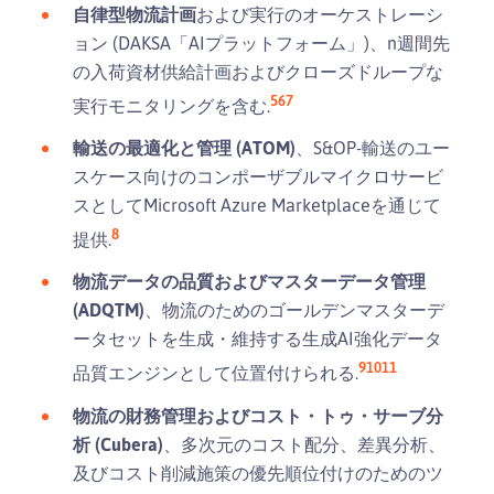
自律型物流計画
および実行のオーケストレーシ
ョン (DAKSA「AIプラットフォーム」)、n週間先
の入荷資材供給計画およびクローズドループな
5
6
7
実行モニタリングを含む.
輸送の最適化と管理 (ATOM)
、S&OP-輸送のユー
スケース向けのコンポーザブルマイクロサービ
スとしてMicrosoft Azure Marketplaceを通じて
8
提供.
物流データの品質およびマスターデータ管理
(ADQTM)
、物流のためのゴールデンマスターデ
ータセットを生成・維持する生成AI強化データ
9
10
11
品質エンジンとして位置付けられる.
物流の財務管理およびコスト・トゥ・サーブ分
析 (Cubera)
、多次元のコスト配分、差異分析、
及びコスト削減施策の優先順位付けのためのツ