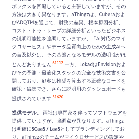
ボックスを回避していると主張していますが、その
方法は大きく異なります。aThingzは、Cuberaおよ
びADQTMを通じて、財務の差異、根本原因分析、
コスト・トゥ・サーブの詳細分析といったビジネス
の説明可能性を強調していますが、「AI対応のマイ
クロサービス」やデータ品質向上のための生成AIへ
の言及以外は、その基盤となるモデルの透明性がほ
6
11
12
とんどありません.
一方、LokadはEnvisionおよ
びその予測・最適化スタックの完全な技術文書を公
開しており、顧客は推奨を算出する正確なコードを
確認・編集でき、さらに説明用のダッシュボードも
3
16
20
提供されています.
提供モデル。
両社は専門家を伴ってソフトウェアを
提供していますが、強調点が異なります。aThingz
は明確に
SCaaS / LaaS
としてブランディングしてお
り、aThingzのチームがマイクロサービスの設定や