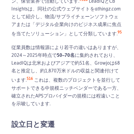
ン、保管業界で活動しています.
LeadIQとCB
Insightsは、同社の公式ウェブサイトを
athingz.com
として紹介し、物流/サプライチェーンソフトウェ
アまたは「デジタル企業向けのビジネス成果に焦点
9
5
を当てたソリューション」として分類しています.
従業員数は情報源により若干の違いはありますが、
2024～2025年時点で
50–70名
に集約されており、
LeadIQは北米およびアジアで約51名、Growjoは68
名と推定し、約1,870万米ドルの収益と関連付けて
5
16
います.
これは、複数のプロジェクトを並行して
サポートできる中規模ニッチベンダーである一方、
確立されたAPSプロバイダーの規模には程遠いこと
を示唆しています.
設立日と変遷