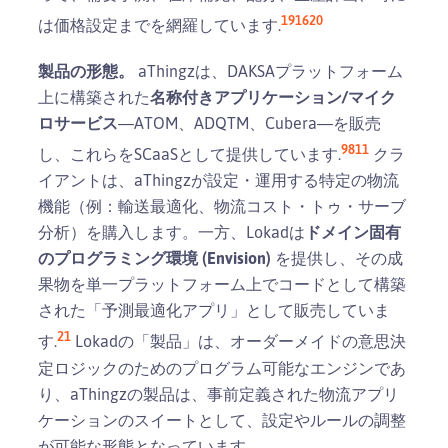
19
16
20
は価格設定までを網羅しています.
製品の形態。
aThingzは、DAKSAプラットフォーム
上に構築された
名称付きアプリケーション/マイク
ロサービス
—ATOM、ADQTM、Cubera—を販売
9
8
11
し、これらをSCaaSとして提供しています.
クラ
イアントは、aThingzが設定・運用する特定の物流
機能（例：輸送最適化、物流コスト・トゥ・サーブ
分析）を購入します。一方、Lokadは
ドメイン固有
のプログラミング環境 (Envision)
を提供し、その成
果物を単一プラットフォーム上でコードとして構築
された「予測最適化アプリ」として販売していま
21
す.
Lokadの「製品」は、オーダーメイドの意思決
定ロジックのためのプログラム可能なエンジンであ
り、aThingzの製品は、事前定義された物流アプリ
ケーションのスイートとして、設定やルールの調整
が可能な形態となっています。