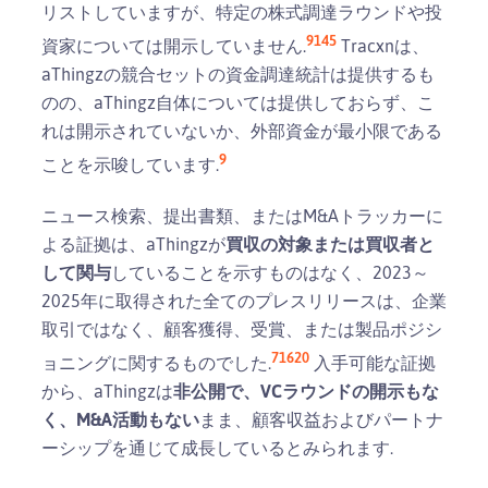
リストしていますが、特定の株式調達ラウンドや投
9
14
5
資家については開示していません.
Tracxnは、
aThingzの競合セットの資金調達統計は提供するも
のの、aThingz自体については提供しておらず、こ
れは開示されていないか、外部資金が最小限である
9
ことを示唆しています.
ニュース検索、提出書類、またはM&Aトラッカーに
よる証拠は、aThingzが
買収の対象または買収者と
して関与
していることを示すものはなく、2023～
2025年に取得された全てのプレスリリースは、企業
取引ではなく、顧客獲得、受賞、または製品ポジシ
7
16
20
ョニングに関するものでした.
入手可能な証拠
から、aThingzは
非公開で、VCラウンドの開示もな
く、M&A活動もない
まま、顧客収益およびパートナ
ーシップを通じて成長しているとみられます.