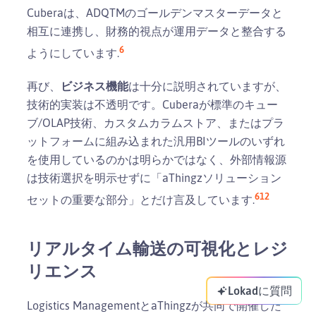
Cuberaは、ADQTMのゴールデンマスターデータと
相互に連携し、財務的視点が運用データと整合する
6
ようにしています.
再び、
ビジネス機能
は十分に説明されていますが、
技術的実装は不透明です。Cuberaが標準のキュー
ブ/OLAP技術、カスタムカラムストア、またはプラ
ットフォームに組み込まれた汎用BIツールのいずれ
を使用しているのかは明らかではなく、外部情報源
は技術選択を明示せずに「aThingzソリューション
6
12
セットの重要な部分」とだけ言及しています.
リアルタイム輸送の可視化とレジ
リエンス
Lokadに質問
Logistics ManagementとaThingzが共同で開催した