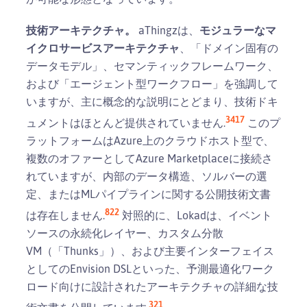
技術アーキテクチャ。
aThingzは、
モジュラーなマ
イクロサービスアーキテクチャ
、「ドメイン固有の
データモデル」、セマンティックフレームワーク、
および「エージェント型ワークフロー」を強調して
いますが、主に概念的な説明にとどまり、技術ドキ
3
4
17
ュメントはほとんど提供されていません.
このプ
ラットフォームはAzure上のクラウドホスト型で、
複数のオファーとしてAzure Marketplaceに接続さ
れていますが、内部のデータ構造、ソルバーの選
定、またはMLパイプラインに関する公開技術文書
8
22
は存在しません.
対照的に、Lokadは、イベント
ソースの永続化レイヤー、カスタム分散
VM（「Thunks」）、および主要インターフェイス
としてのEnvision DSLといった、予測最適化ワーク
ロード向けに設計されたアーキテクチャの詳細な技
3
21