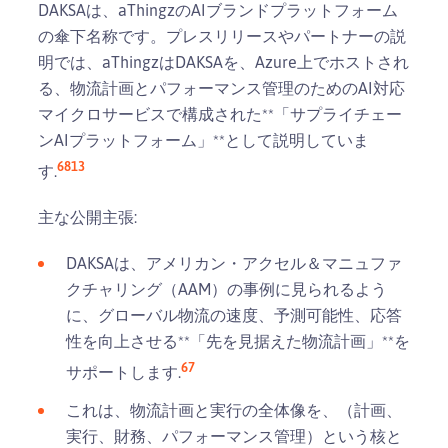
DAKSAは、aThingzのAIブランドプラットフォーム
の傘下名称です。プレスリリースやパートナーの説
明では、aThingzはDAKSAを、Azure上でホストされ
る、物流計画とパフォーマンス管理のためのAI対応
マイクロサービスで構成された**「サプライチェー
ンAIプラットフォーム」**として説明していま
6
8
13
す.
主な公開主張:
DAKSAは、アメリカン・アクセル＆マニュファ
クチャリング（AAM）の事例に見られるよう
に、グローバル物流の速度、予測可能性、応答
性を向上させる**「先を見据えた物流計画」**を
6
7
サポートします.
これは、物流計画と実行の全体像を、（計画、
実行、財務、パフォーマンス管理）という核と