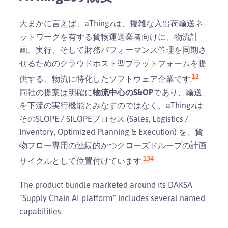
大まかに言えば、aThingzは、複雑な入出荷輸送ネ
ットワークを有する貨物運送業者向けに、物流計
画、実行、そして財務パフォーマンス管理を同期さ
せるためのクラウドホスト型プラットフォームを提
1
2
供する、物流に特化したソフトウェア企業です.
同社の提案は明確に
物流中心のS&OP
であり、輸送
を下流の実行機能とみなすのではなく、aThingzは
そのSLOPE / SILOPEプロセス (Sales, Logistics /
Inventory, Optimized Planning & Execution) を、貨
物フロー専用の連続的かつクローズドループの計画
1
3
4
サイクルとして位置付けています.
The product bundle marketed around its DAKSA
“Supply Chain AI platform” includes several named
capabilities: