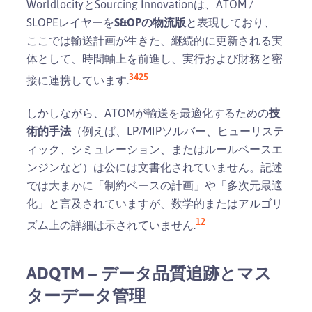
WorldlocityとSourcing Innovationは、ATOM /
SLOPEレイヤーを
S&OPの物流版
と表現しており、
ここでは輸送計画が生きた、継続的に更新される実
体として、時間軸上を前進し、実行および財務と密
3
4
25
接に連携しています.
しかしながら、ATOMが輸送を最適化するための
技
術的手法
（例えば、LP/MIPソルバー、ヒューリステ
ィック、シミュレーション、またはルールベースエ
ンジンなど）は公には文書化されていません。記述
では大まかに「制約ベースの計画」や「多次元最適
化」と言及されていますが、数学的またはアルゴリ
1
2
ズム上の詳細は示されていません.
ADQTM – データ品質追跡とマス
ターデータ管理