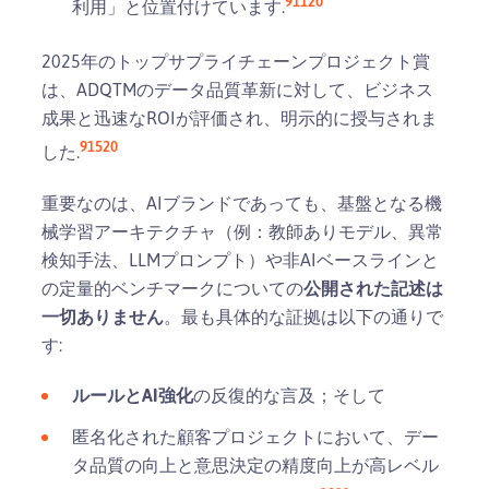
9
11
20
利用」と位置付けています.
2025年のトップサプライチェーンプロジェクト賞
は、ADQTMのデータ品質革新に対して、ビジネス
成果と迅速なROIが評価され、明示的に授与されま
9
15
20
した.
重要なのは、AIブランドであっても、基盤となる機
械学習アーキテクチャ（例：教師ありモデル、異常
検知手法、LLMプロンプト）や非AIベースラインと
の定量的ベンチマークについての
公開された記述は
一切ありません
。最も具体的な証拠は以下の通りで
す:
ルールとAI強化
の反復的な言及；そして
匿名化された顧客プロジェクトにおいて、デー
タ品質の向上と意思決定の精度向上が高レベル