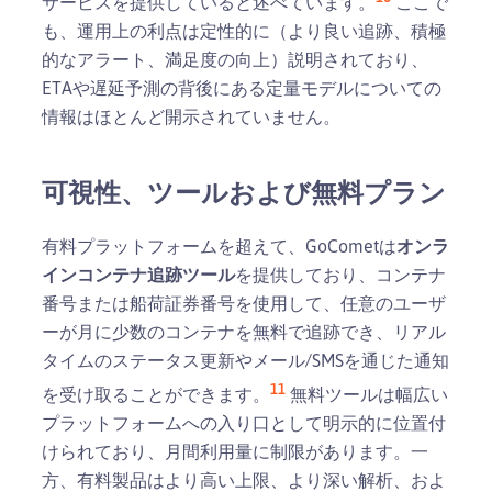
サービスを提供していると述べています。
ここで
も、運用上の利点は定性的に（より良い追跡、積極
的なアラート、満足度の向上）説明されており、
ETAや遅延予測の背後にある定量モデルについての
情報はほとんど開示されていません。
可視性、ツールおよび無料プラン
有料プラットフォームを超えて、GoCometは
オンラ
インコンテナ追跡ツール
を提供しており、コンテナ
番号または船荷証券番号を使用して、任意のユーザ
ーが月に少数のコンテナを無料で追跡でき、リアル
タイムのステータス更新やメール/SMSを通じた通知
11
を受け取ることができます。
無料ツールは幅広い
プラットフォームへの入り口として明示的に位置付
けられており、月間利用量に制限があります。一
方、有料製品はより高い上限、より深い解析、およ