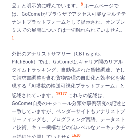
8
品」と明示的に呼んでいます。
ホームページで
は、GoCometがブラウザでアクセス可能なマルチテ
ナントプラットフォームとして提示され、オンプレ
ミスでの展開については一切触れられていません。
1
外部のアナリストサマリー（CB Insights、
PitchBook）では、GoCometはキャリア間のリアル
タイムトラッキング、自動化された貨物調達、そし
て請求書調整を含む貨物管理の自動化と効率化を実
現する「AI搭載の輸送可視化プラットフォーム」と
15
17
7
記述されています。
これらの記述は、
GoComet自身のモジュール分類や事例研究の記述と
一致していますが、ベンダーサイトもアナリストブ
リーフィングも、プログラミング言語、データスト
ア技術、キュー機構などの低レベルなアーキテクチ
1
6
10
ャ詳細は公開していません.