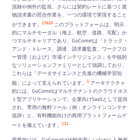
混雑や例外の監視、さらには契約レートに基づく貨
物請求書の照合作業を、一つの環境で実現すること
1
7
6
10
ができます。
このプラットフォームは、明示
的にマルチモーダル（海上、航空、道路、宅配）か
つマルチキャリアであり、GoCometは「トラック・
アンド・トレース、調達、請求書監査、ワークフロ
ー管理［および］市場インテリジェンス」を中核的
なソリューションファミリーとして強調しており、
これらは「データサイエンスと先進の機械学習知
1
能」によって支えられています。
アーキテクチャ
的には、GoCometはマルチテナントのクラウドホス
ト型アプリケーションで、企業向けSaaSとして提供
され、専用の無料ツール（例：オンラインコンテナ
追跡）と、有料機能向けの商用プラットフォームゲ
1
11
ートを備えています。
商業的には、GoCometは比較的新しいながらも無視