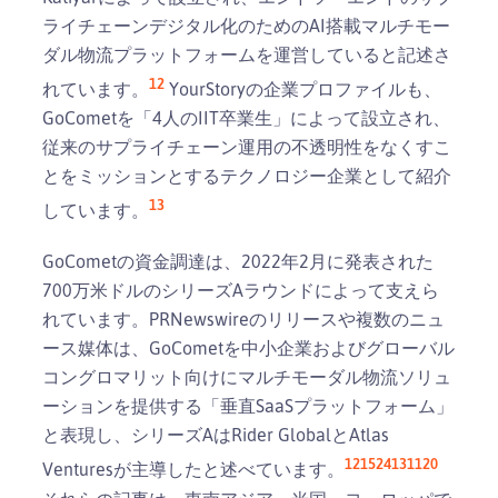
ライチェーンデジタル化のためのAI搭載マルチモー
ダル物流プラットフォームを運営していると記述さ
12
れています。
YourStoryの企業プロファイルも、
GoCometを「4人のIIT卒業生」によって設立され、
従来のサプライチェーン運用の不透明性をなくすこ
とをミッションとするテクノロジー企業として紹介
13
しています。
GoCometの資金調達は、2022年2月に発表された
700万米ドルのシリーズAラウンドによって支えら
れています。PRNewswireのリリースや複数のニュ
ース媒体は、GoCometを中小企業およびグローバル
コングロマリット向けにマルチモーダル物流ソリュ
ーションを提供する「垂直SaaSプラットフォーム」
と表現し、シリーズAはRider GlobalとAtlas
12
15
24
13
11
20
Venturesが主導したと述べています。