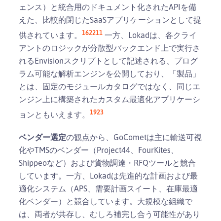
ェンス）と統合用のドキュメント化されたAPIを備
えた、比較的閉じたSaaSアプリケーションとして提
1
6
22
11
供されています。
一方、Lokadは、各クライ
アントのロジックが分散型バックエンド上で実行さ
れるEnvisionスクリプトとして記述される、プログ
ラム可能な解析エンジンを公開しており、「製品」
とは、固定のモジュールカタログではなく、同じエ
ンジン上に構築されたカスタム最適化アプリケーシ
19
23
ョンともいえます。
ベンダー選定
の観点から、GoCometは主に輸送可視
化やTMSのベンダー（Project44、FourKites、
Shippeoなど）および貨物調達・RFQツールと競合
しています。一方、Lokadは先進的な計画および最
適化システム（APS、需要計画スイート、在庫最適
化ベンダー）と競合しています。大規模な組織で
は、両者が共存し、むしろ補完し合う可能性があり