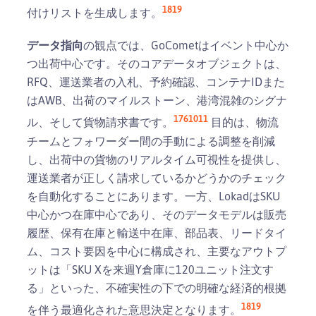
18
19
付けリストを生成します。
データ指向
の観点では、GoCometはイベント中心か
つ出荷中心です。そのコアデータオブジェクトは、
RFQ、運送業者の入札、予約確認、コンテナIDまた
はAWB、出荷のマイルストーン、港湾混雑のシグナ
1
7
6
10
11
ル、そして貨物請求書です。
目的は、物流
チームとフォワーダー間の手動による調整を削減
し、出荷中の貨物のリアルタイム可視性を提供し、
運送業者が正しく請求しているかどうかのチェック
を自動化することにあります。一方、LokadはSKU
中心かつ在庫中心であり、そのデータモデルは販売
履歴、保有在庫と輸送中在庫、部品表、リードタイ
ム、コスト要因を中心に構成され、主要なアウトプ
ットは「SKU Xを来週Y倉庫に120ユニット注文す
る」といった、不確実性の下での明確な経済的根拠
18
19
を伴う最適化された意思決定となります。