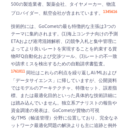
500の製造業者、製薬会社、タイヤメーカー、物流
1
3
4
5
6
16
プロバイダー、航空会社が含まれています。
技術的には、GoCometの最も特徴的な主張は3つの
テーマに集約されます。(1)海上コンテナ向けの予測
ETAおよび港湾混雑解析、(2)競争入札と集中管理に
よってより良いレートを実現することを約束する貨
物RFQ自動化および交渉ツール、(3)レートの不一致
や請求ミスを検出するための自動請求書監査。
1
7
6
10
11
同社はこれらの利点を繰り返しAI/MLおよび
「データサイエンス」に帰していますが、公開資料
ではモデルのアーキテクチャ、特徴セット、誤差指
標、または最適化目的といった具体的な技術詳細に
は踏み込んでいません。独立系アナリストの報告や
資金調達の発表は、GoCometが貨物の可視
化/TMS（輸送管理）分野に位置しており、完全なネ
ットワーク最適化問題の解決よりも主に追跡と例外