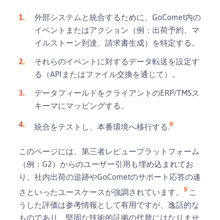
外部システムと統合するために、GoComet内の
イベントまたはアクション（例：出荷予約、マ
イルストーン到達、請求書生成）を特定する。
それらのイベントに対するデータ転送を設定す
る（APIまたはファイル交換を通じて）。
データフィールドをクライアントのERP/TMSス
キーマにマッピングする。
9
統合をテストし、本番環境へ移行する.
このページには、第三者レビュープラットフォーム
（例：G2）からのユーザー引用も埋め込まれてお
り、社内出荷の追跡やGoCometのサポート応答の速
9
さといったユースケースが強調されています。
こ
うした評価は参考情報として有用ですが、逸話的な
ものであり、堅固な技術的証拠の代替にはなりませ