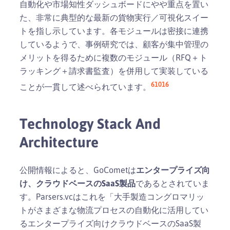
自動化や市場知性ダッシュボードにやや重点を置い
た、非常に典型的な最新の貨物実行／可視化スイー
トを指し示しています。各モジュールは密接に連携
しているようで、事例研究では、顧客が集中管理の
メリットを得るために複数のモジュール（RFQ＋ト
ラッキング＋請求書監査）を併用して実装している
6
10
16
ことが一貫して述べられています。
Technology Stack And
Architecture
公開情報によると、GoCometは
エンタープライズ向
け、クラウドベースのSaaS製品
であるとされていま
す。Parsers.vcはこれを「大手製造コングロマリッ
トがさまざまな物流プロセスの自動化に活用してい
るエンタープライズ向けクラウドベースのSaaS製