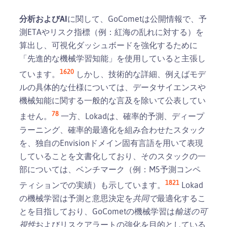
分析およびAI
に関して、GoCometは公開情報で、予
測ETAやリスク指標（例：紅海の乱れに対する）を
算出し、可視化ダッシュボードを強化するために
「先進的な機械学習知能」を使用していると主張し
1
6
20
ています。
しかし、技術的な詳細、例えばモデ
ルの具体的な仕様については、データサイエンスや
機械知能に関する一般的な言及を除いて公表してい
7
8
ません。
一方、Lokadは、確率的予測、ディープ
ラーニング、確率的最適化を組み合わせたスタック
を、独自のEnvisionドメイン固有言語を用いて表現
していることを文書化しており、そのスタックの一
部については、ベンチマーク（例：M5予測コンペ
18
21
ティションでの実績）も示しています。
Lokad
の機械学習は予測と意思決定を
共同で
最適化するこ
とを目指しており、GoCometの機械学習は
輸送の可
視性
およびリスクアラートの強化を目的としている