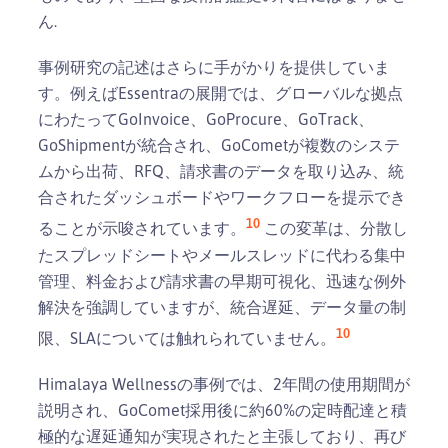
ん.
事例研究の記述はさらに手がかりを提供していま
す。例えばEssentraの展開では、グローバルな拠点
にわたってGoInvoice、GoProcure、GoTrack、
GoShipmentが統合され、GoCometが複数のシステ
ムから出荷、RFQ、請求書のデータを取り込み、統
合されたダッシュボードやワークフローを提示でき
10
ることが示唆されています。
この変革は、分散し
たスプレッドシートやメールスレッドに代わる集中
管理、料金および請求書の早期可視化、迅速な例外
解決を強調していますが、統合遅延、データ量の制
10
限、SLAについては触れられていません。
Himalaya Wellnessの事例では、2年間の使用期間が
説明され、GoComet採用後に約60%の定時配達と積
極的な遅延通知が実現されたと主張しており、再び