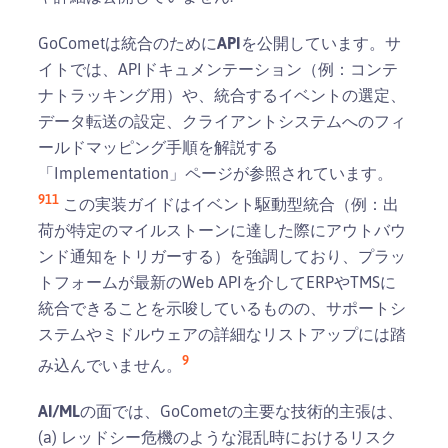
GoCometは統合のために
API
を公開しています。サ
イトでは、APIドキュメンテーション（例：コンテ
ナトラッキング用）や、統合するイベントの選定、
データ転送の設定、クライアントシステムへのフィ
ールドマッピング手順を解説する
「Implementation」ページが参照されています。
9
11
この実装ガイドはイベント駆動型統合（例：出
荷が特定のマイルストーンに達した際にアウトバウ
ンド通知をトリガーする）を強調しており、プラッ
トフォームが最新のWeb APIを介してERPやTMSに
統合できることを示唆しているものの、サポートシ
ステムやミドルウェアの詳細なリストアップには踏
9
み込んでいません。
AI/ML
の面では、GoCometの主要な技術的主張は、
(a) レッドシー危機のような混乱時におけるリスク