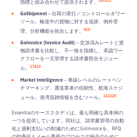
1
6
10
11
指標と組み合わせて提供されます。
GoShipment
– 出荷の実行／コントロールタワー
ツール。輸送中の貨物に対する追跡、例外管
6
10
理、分析機能を統合します。
GoInvoice (Invoice Audit)
– 交渉済みレートと貨
物請求書を比較し、不一致を指摘し、承認ワー
クフローを一元管理する請求書照合モジュー
1
7
6
10
ル。
Market Intelligence
– 車線レベルのレートベン
チマーキング、運送業者の信頼性、航海スケジ
1
6
22
20
ュール、港湾混雑情報を含むツール。
Essentraのケーススタディは、最も明確な具体例の
一つを提供しています。同社は、請求書管理の自動
化と過剰支払いの削減のためにGoInvoiceを、RFQ
の効率化とメール重視のプロセスの統合のために