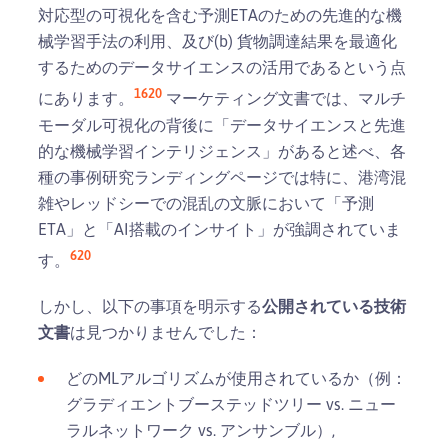
対応型の可視化を含む予測ETAのための先進的な機
械学習手法の利用、及び(b) 貨物調達結果を最適化
するためのデータサイエンスの活用であるという点
1
6
20
にあります。
マーケティング文書では、マルチ
モーダル可視化の背後に「データサイエンスと先進
的な機械学習インテリジェンス」があると述べ、各
種の事例研究ランディングページでは特に、港湾混
雑やレッドシーでの混乱の文脈において「予測
ETA」と「AI搭載のインサイト」が強調されていま
6
20
す。
しかし、以下の事項を明示する
公開されている技術
文書
は見つかりませんでした：
どのMLアルゴリズムが使用されているか（例：
グラディエントブーステッドツリー vs. ニュー
ラルネットワーク vs. アンサンブル）,