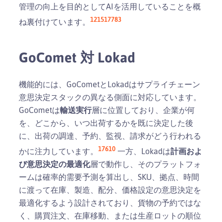
管理の向上を目的としてAIを活用していることを概
12
15
17
7
8
3
ね裏付けています。
GoComet 対 Lokad
機能的には、GoCometとLokadはサプライチェーン
意思決定スタックの異なる側面に対応しています。
GoCometは
輸送実行
層に位置しており、企業が何
を、どこから、いつ出荷するかを既に決定した後
に、出荷の調達、予約、監視、請求がどう行われる
1
7
6
10
かに注力しています。
一方、Lokadは
計画およ
び意思決定の最適化
層で動作し、そのプラットフォ
ームは確率的需要予測を算出し、SKU、拠点、時間
に渡って在庫、製造、配分、価格設定の意思決定を
最適化するよう設計されており、貨物の予約ではな
く、購買注文、在庫移動、または生産ロットの順位