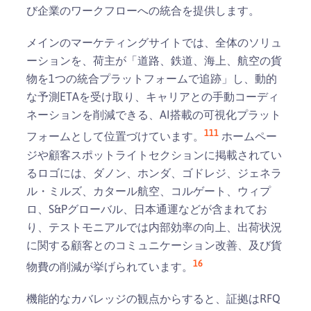
び企業のワークフローへの統合を提供します。
メインのマーケティングサイトでは、全体のソリュ
ーションを、荷主が「道路、鉄道、海上、航空の貨
物を1つの統合プラットフォームで追跡」し、動的
な予測ETAを受け取り、キャリアとの手動コーディ
ネーションを削減できる、AI搭載の可視化プラット
1
11
フォームとして位置づけています。
ホームペー
ジや顧客スポットライトセクションに掲載されてい
るロゴには、ダノン、ホンダ、ゴドレジ、ジェネラ
ル・ミルズ、カタール航空、コルゲート、ウィプ
ロ、S&Pグローバル、日本通運などが含まれてお
り、テストモニアルでは内部効率の向上、出荷状況
に関する顧客とのコミュニケーション改善、及び貨
1
6
物費の削減が挙げられています。
機能的なカバレッジの観点からすると、証拠はRFQ