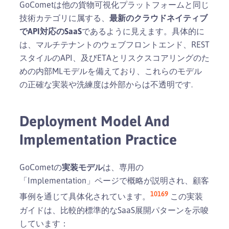
GoCometは他の貨物可視化プラットフォームと同じ
技術カテゴリに属する、
最新のクラウドネイティブ
でAPI対応のSaaS
であるように見えます。具体的に
は、マルチテナントのウェブフロントエンド、REST
スタイルのAPI、及びETAとリスクスコアリングのた
めの内部MLモデルを備えており、これらのモデル
の正確な実装や洗練度は外部からは不透明です.
Deployment Model And
Implementation Practice
GoCometの
実装モデル
は、専用の
「Implementation」ページで概略が説明され、顧客
10
16
9
事例を通じて具体化されています。
この実装
ガイドは、比較的標準的なSaaS展開パターンを示唆
しています：