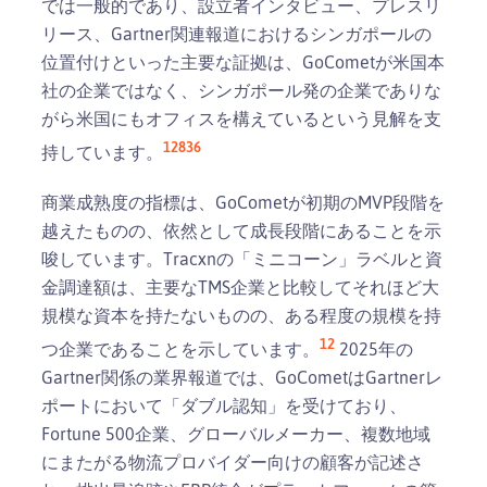
では一般的であり、設立者インタビュー、プレスリ
リース、Gartner関連報道におけるシンガポールの
位置付けといった主要な証拠は、GoCometが米国本
社の企業ではなく、シンガポール発の企業でありな
がら米国にもオフィスを構えているという見解を支
12
8
3
6
持しています。
商業成熟度の指標は、GoCometが初期のMVP段階を
越えたものの、依然として成長段階にあることを示
唆しています。Tracxnの「ミニコーン」ラベルと資
金調達額は、主要なTMS企業と比較してそれほど大
規模な資本を持たないものの、ある程度の規模を持
12
つ企業であることを示しています。
2025年の
Gartner関係の業界報道では、GoCometはGartnerレ
ポートにおいて「ダブル認知」を受けており、
Fortune 500企業、グローバルメーカー、複数地域
にまたがる物流プロバイダー向けの顧客が記述さ