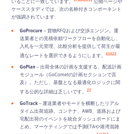
いることに一致しています。
公開ページや
ケーススタディでは、次の名称付きコンポーネント
が強調されています:
GoProcure
– 貨物RFQおよび交渉エンジン。運
送業者との見積依頼ワークフローを自動化し、
入札を一元管理、比較分析を提供して荷主が最
6
10
22
適なレートを選択できるようにします。
GoPlan
– 出荷全体の計画を支援する、配送計画
モジュール（GoCometの計画セクションで言
及）。ただし、基盤となる最適化ロジックに関
22
する公的な詳細は乏しいです。
GoTrack
– 運送業者やモードを横断したリアル
タイム出荷追跡。コンテナ、AWB、道路および
宅配出荷のイベントを統合ダッシュボードにま
とめ、マーケティングでは予測ETAや港湾混雑