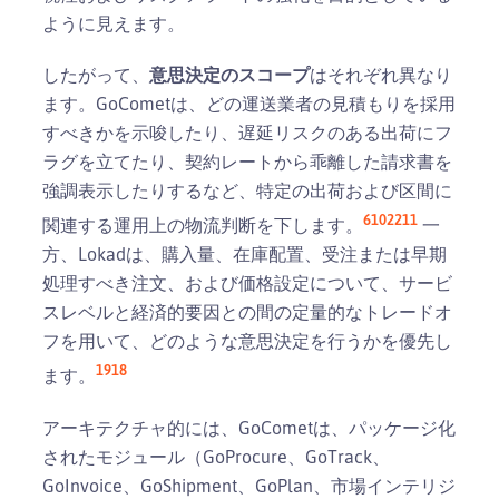
ように見えます。
したがって、
意思決定のスコープ
はそれぞれ異なり
ます。GoCometは、どの運送業者の見積もりを採用
すべきかを示唆したり、遅延リスクのある出荷にフ
ラグを立てたり、契約レートから乖離した請求書を
強調表示したりするなど、特定の出荷および区間に
6
10
22
11
関連する運用上の物流判断を下します。
一
方、Lokadは、購入量、在庫配置、受注または早期
処理すべき注文、および価格設定について、サービ
スレベルと経済的要因との間の定量的なトレードオ
フを用いて、どのような意思決定を行うかを優先し
19
18
ます。
アーキテクチャ的には、GoCometは、パッケージ化
されたモジュール（GoProcure、GoTrack、
GoInvoice、GoShipment、GoPlan、市場インテリジ