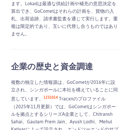
ます。Lokadは最適な供給計画や補充の意思決定を
算出でき、GoCometはそれらの計画を、貨物の入
札、出荷追跡、請求書監査を通じて実行します。重
複は限定的であり、互いに代替し合うものではあり
ません。
企業の歴史と資金調達
複数の独立した情報源は、GoCometが2016年に設
立され、シンガポールに本社を構えていることに同
12
3
10
14
意しています。
Tracxnのプロファイル
（2025年11月更新）では、GoCometはシンガポー
ルを拠点とするシリーズA企業として、Chitransh
Sahai、Gautam Prem Jain、Ayush Lodhi、Mehul
Katiyarによって設立され、エンドツーエンドのサプ