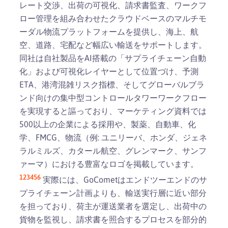
レート交渉、出荷の可視化、請求書監査、ワークフ
ロー管理を組み合わせたクラウドベースのマルチモ
ーダル物流プラットフォームを提供し、海上、航
空、道路、宅配など幅広い輸送をサポートします。
同社は自社製品をAI搭載の「サプライチェーン自動
化」および可視化レイヤーとして位置づけ、予測
ETA、港湾混雑リスク指標、そしてグローバルブラ
ンド向けの集中型コントロールタワーワークフロー
を実現すると謳っており、マーケティング資料では
500以上の企業による採用や、製薬、自動車、化
学、FMCG、物流（例: ユニリーバ、ホンダ、ジェネ
ラルミルズ、カタール航空、グレンマーク、サンフ
ァーマ）における豊富なロゴを掲載しています。
1
2
3
4
5
6
実際には、GoCometはエンドツーエンドのサ
プライチェーン計画よりも、輸送実行層に近い部分
を担っており、荷主が運送業者を選定し、出荷中の
貨物を監視し、請求書を照合するプロセスを部分的