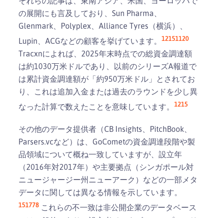
それらの記事は、東南アジア、米国、ヨーロッパで
の展開にも言及しており、Sun Pharma、
Glenmark、Polyplex、Alliance Tyres（横浜）、
12
15
11
20
Lupin、ACGなどの顧客を挙げています。
Tracxnによれば、2025年末時点での総資金調達額
は約1030万米ドルであり、以前のシリーズA報道で
は累計資金調達額が「約950万米ドル」とされてお
り、これは追加入金または過去のラウンドを少し異
12
15
なった計算で数えたことを意味しています。
その他のデータ提供者（CB Insights、PitchBook、
Parsers.vcなど）は、GoCometの資金調達段階や製
品領域について概ね一致していますが、設立年
（2016年対2017年）や主要拠点（シンガポール対
ニュージャージー州ニューアーク）などの一部メタ
データに関しては異なる情報を示しています。
15
17
7
8
これらの不一致は非公開企業のデータベース