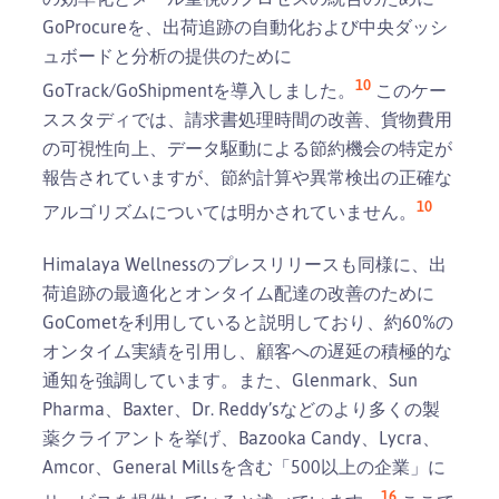
GoProcureを、出荷追跡の自動化および中央ダッシ
ュボードと分析の提供のために
10
GoTrack/GoShipmentを導入しました。
このケー
ススタディでは、請求書処理時間の改善、貨物費用
の可視性向上、データ駆動による節約機会の特定が
報告されていますが、節約計算や異常検出の正確な
10
アルゴリズムについては明かされていません。
Himalaya Wellnessのプレスリリースも同様に、出
荷追跡の最適化とオンタイム配達の改善のために
GoCometを利用していると説明しており、約60%の
オンタイム実績を引用し、顧客への遅延の積極的な
通知を強調しています。また、Glenmark、Sun
Pharma、Baxter、Dr. Reddy’sなどのより多くの製
薬クライアントを挙げ、Bazooka Candy、Lycra、
Amcor、General Millsを含む「500以上の企業」に
16