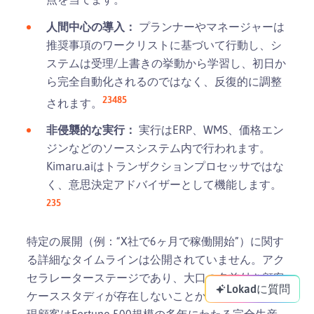
人間中心の導入：
プランナーやマネージャーは
推奨事項のワークリストに基づいて行動し、シ
ステムは受理/上書きの挙動から学習し、初日か
ら完全自動化されるのではなく、反復的に調整
2
3
4
8
5
されます。
非侵襲的な実行：
実行はERP、WMS、価格エン
ジンなどのソースシステム内で行われます。
Kimaru.aiはトランザクションプロセッサではな
く、意思決定アドバイザーとして機能します。
2
3
5
特定の展開（例：“X社で6ヶ月で稼働開始”）に関す
る詳細なタイムラインは公開されていません。アク
セラレーターステージであり、大口の名前付き顧客
Lokadに質問
ケーススタディが存在しないことから、Kimaru.aiの