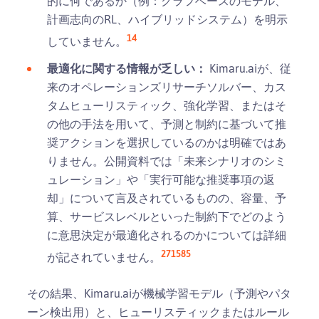
的に何であるか（例：グラフベースのモデル、
計画志向のRL、ハイブリッドシステム）を明示
14
していません。
最適化に関する情報が乏しい：
Kimaru.aiが、従
来のオペレーションズリサーチソルバー、カス
タムヒューリスティック、強化学習、またはそ
の他の手法を用いて、予測と制約に基づいて推
奨アクションを選択しているのかは明確ではあ
りません。公開資料では「未来シナリオのシミ
ュレーション」や「実行可能な推奨事項の返
却」について言及されているものの、容量、予
算、サービスレベルといった制約下でどのよう
に意思決定が最適化されるのかについては詳細
2
7
15
8
5
が記されていません。
その結果、Kimaru.aiが機械学習モデル（予測やパタ
ーン検出用）と、ヒューリスティックまたはルール