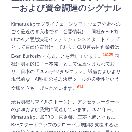
ーおよび資金調達のシグナル
Kimaru.aiはサプライチェーンソフトウェア分野への
ごく最近の参入者です。公開情報は、同社がB2B向
けのAI／意思決定インテリジェンススタートアップ
として自己位置付けしており、CEO兼共同創業者は
1
6
12
9
Evan Burkoskyであることを示しています。
同
社は明示的に「日本発」として位置付けられてお
り、日本の「2025デジタルクリフ」議論およびより
現代的な、AI駆動の意思決定ツールの必要性という
6
14
文脈で立ち上げられています。
最も明確なマイルストーンは、アクセラレーターへ
の参加および受賞に関連しています。2024年末、
Kimaru.aiは、JETRO、東京都、三菱地所とともに
B2Bスタートアップのグローバル展開を支援するた