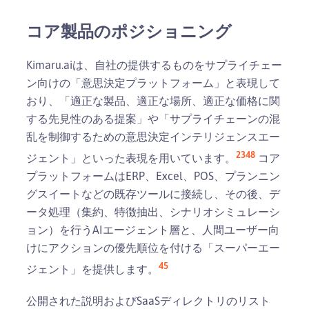
コア製品のポジショニング
Kimaru.aiは、自社の提供するものをサプライチェー
ン向けの「意思決定プラットフォーム」と表現して
おり、「適正な製品、適正な場所、適正な価格に関
する先見性のある提案」や「サプライチェーンの混
乱を制御するための意思決定インテリジェンスエー
2
3
4
8
ジェント」といった表現を用いています。
コア
プラットフォームはERP、Excel、POS、プランニン
グスイートなどの既存ツールに接続し、その後、デ
ータ処理（集約、特徴抽出、シナリオシミュレーシ
ョン）を行うAIエージェント層と、人間ユーザー向
けにアクションの優先順位を付ける「スーパーエー
4
5
ジェント」を提供します。
公開された説明およびSaaSディレクトリのリスト