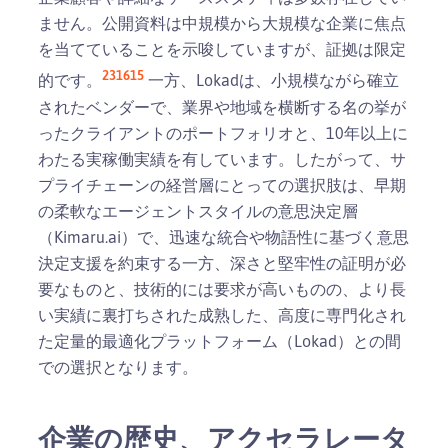
ません。公開資料は中規模から大規模な企業に焦点
を当てていることを示唆していますが、証拠は限定
2
3
16
15
的です。
一方、Lokadは、小規模ながら確立
されたベンダーで、業界や地域を横断する名の挙が
ったクライアントのポートフォリオと、10年以上に
わたる実稼働実績を有しています。したがって、サ
プライチェーンの経営層にとっての選択肢は、早期
の柔軟なエージェントスタイルの意思決定層
（Kimaru.ai）で、迅速な統合や物語性に基づく意思
決定支援を約束する一方、深さと堅牢性の証明が必
要なものと、技術的には要求が高いものの、より長
い実績に裏打ちされた成熟した、高度に専門化され
た定量的最適化プラットフォーム（Lokad）との間
での選択となります。
企業の歴史、アクセラレータ