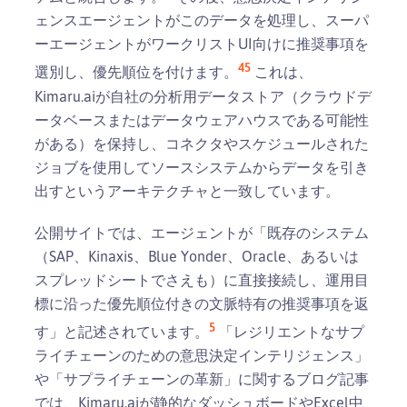
ェンスエージェントがこのデータを処理し、スーパ
ーエージェントがワークリストUI向けに推奨事項を
4
5
選別し、優先順位を付けます。
これは、
Kimaru.aiが自社の分析用データストア（クラウドデ
ータベースまたはデータウェアハウスである可能性
がある）を保持し、コネクタやスケジュールされた
ジョブを使用してソースシステムからデータを引き
出すというアーキテクチャと一致しています。
公開サイトでは、エージェントが「既存のシステム
（SAP、Kinaxis、Blue Yonder、Oracle、あるいは
スプレッドシートでさえも）に直接接続し、運用目
標に沿った優先順位付きの文脈特有の推奨事項を返
5
す」と記述されています。
「レジリエントなサプ
ライチェーンのための意思決定インテリジェンス」
や「サプライチェーンの革新」に関するブログ記事
では、Kimaru.aiが静的なダッシュボードやExcel中