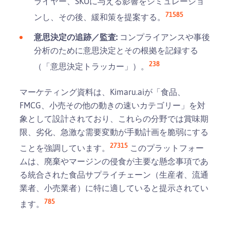
ライヤー、SKUに与える影響をシミュレーショ
7
15
8
5
ンし、その後、緩和策を提案する。
意思決定の追跡／監査:
コンプライアンスや事後
分析のために意思決定とその根拠を記録する
2
3
8
（「意思決定トラッカー」）。
マーケティング資料は、Kimaru.aiが「食品、
FMCG、小売その他の動きの速いカテゴリー」を対
象として設計されており、これらの分野では賞味期
限、劣化、急激な需要変動が手動計画を脆弱にする
2
7
3
15
ことを強調しています。
このプラットフォー
ムは、廃棄やマージンの侵食が主要な懸念事項であ
る統合された食品サプライチェーン（生産者、流通
業者、小売業者）に特に適していると提示されてい
7
8
5
ます。