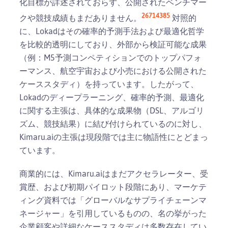
化目標が詳述されておらず、公開されたベンチマー
2
6
7
14
3
8
5
クや競技成績もまだありません。
対照的
に、Lokadはその確率的予測手法および最適化哲学
を比較的透明にしており、外部から検証可能な成果
（例：M5予測コンペティションでのトップパフォ
ーマンス、航空宇宙および小売における公開された
ケーススタディ）を持っています。したがって、
Lokadのディープラーニング、確率的予測、最適化
に関する主張は、具体的な成果物（DSL、アルゴリ
ズム、競技結果）に結び付けられているのに対し、
Kimaru.aiの主張は現段階では主に物語性にとどまっ
ています。
商業的には、Kimaru.aiはまだアクセラレーター、受
賞歴、および初期パイロット段階にあり、マーケテ
ィング資料では「グローバルなサプライチェーンマ
ネージャー」を引用しているものの、名の挙がった
企業顧客や詳細なケーススタディは多数存在してい