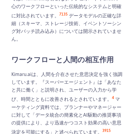
心のワークフローといった伝統的なシステムと明確
7
13
5
に対比されています。
データモデルの正確な詳
細（スキーマ、ストレージ技術、イベントソーシン
グ対バッチ読み込み）については開示されていませ
ん。
ワークフローと人間の相互作用
Kimaru.aiは、人間を介在させた意思決定を強く強調
しています。『スーパーエージェント』は「あなた
と共に働く」と説明され、ユーザーの入力から学
4
び、時間とともに改善されるとされています。
マ
ーケティング資料では、プランナーやマネージャー
に対して「データ統合の簡素化とAI駆動の推奨事項
の提供により、より迅速かつコスト効果の高い意思
3
9
15
決定を可能にする」と述べられています。