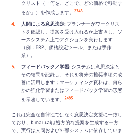
クリスト（「何を、どこで、どの価格で移動す
2
3
4
8
るか」）を作成します。
人間による意思決定:
プランナーがワークリス
トを確認し、提案を受け入れるか上書きし、ソ
ースシステム上でアクションを実行します
（例：ERP、価格設定ツール、または手作
業）。
フィードバック／学習:
システムは意思決定と
その結果を記録し、それを将来の推奨事項の改
善に活用します；マーケティング資料は、何ら
かの強化学習またはフィードバック学習の形態
2
4
8
5
を示唆しています。
これは完全な自律性ではなく意思決定支援に一致し
ており、Kimaru.aiは処方的な提案を生成する一方
で、実行は人間および外部システムに依存していま