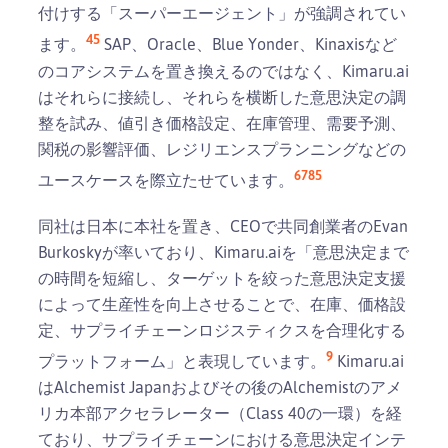
付けする「スーパーエージェント」が強調されてい
4
5
ます。
SAP、Oracle、Blue Yonder、Kinaxisなど
のコアシステムを置き換えるのではなく、Kimaru.ai
はそれらに接続し、それらを横断した意思決定の調
整を試み、値引き価格設定、在庫管理、需要予測、
関税の影響評価、レジリエンスプランニングなどの
6
7
8
5
ユースケースを際立たせています。
同社は日本に本社を置き、CEOで共同創業者のEvan
Burkoskyが率いており、Kimaru.aiを「意思決定まで
の時間を短縮し、ターゲットを絞った意思決定支援
によって生産性を向上させることで、在庫、価格設
定、サプライチェーンロジスティクスを合理化する
9
プラットフォーム」と表現しています。
Kimaru.ai
はAlchemist Japanおよびその後のAlchemistのアメ
リカ本部アクセラレーター（Class 40の一環）を経
ており、サプライチェーンにおける意思決定インテ