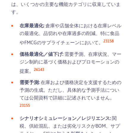
は、いくつかの主要な機能カテゴリに収束していま
す。
在庫最適化:
倉庫や店舗全体における在庫レベル
の最適化、品切れや在庫過多の削減、特に食品
2
3
15
8
やFMCGのサプライチェーンにおいて。
価格最適化／値下げ:
需要予測、在庫状況、マー
ジン制約に基づく価格およびプロモーションの
2
6
14
3
提案。
需要予測:
在庫および価格決定を支援するための
予測の生成。ただし、具体的な予測手法につい
ては公開資料で詳細に記述されていません。
2
3
15
5
シナリオシミュレーション／レジリエンス:
関
税、供給混乱、または劣化リスクがBOM、サプ