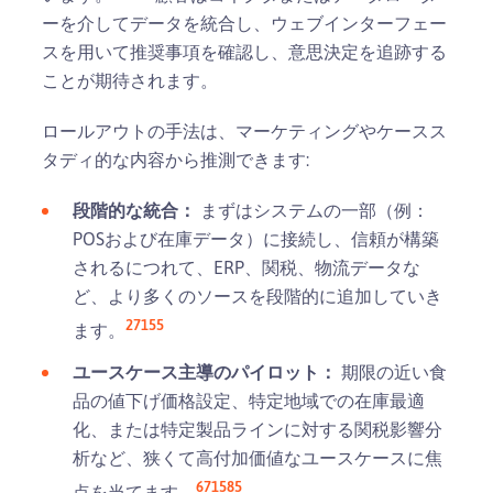
ーを介してデータを統合し、ウェブインターフェー
スを用いて推奨事項を確認し、意思決定を追跡する
ことが期待されます。
ロールアウトの手法は、マーケティングやケースス
タディ的な内容から推測できます:
段階的な統合：
まずはシステムの一部（例：
POSおよび在庫データ）に接続し、信頼が構築
されるにつれて、ERP、関税、物流データな
ど、より多くのソースを段階的に追加していき
2
7
15
5
ます。
ユースケース主導のパイロット：
期限の近い食
品の値下げ価格設定、特定地域での在庫最適
化、または特定製品ラインに対する関税影響分
析など、狭くて高付加価値なユースケースに焦
6
7
15
8
5
点を当てます。