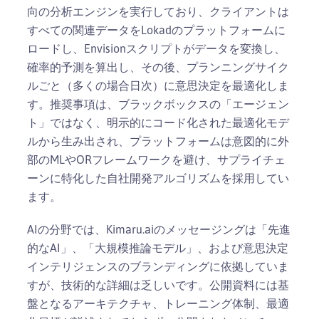
向の分析エンジンを実行しており、クライアントは
すべての関連データをLokadのプラットフォームに
ロードし、Envisionスクリプトがデータを変換し、
確率的予測を算出し、その後、プランニングサイク
ルごと（多くの場合日次）に意思決定を最適化しま
す。推奨事項は、ブラックボックスの「エージェン
ト」ではなく、明示的にコード化された最適化モデ
ルから生み出され、プラットフォームは意図的に外
部のMLやORフレームワークを避け、サプライチェ
ーンに特化した自社開発アルゴリズムを採用してい
ます。
AIの分野では、Kimaru.aiのメッセージングは「先進
的なAI」、「大規模推論モデル」、および意思決定
インテリジェンスのブランディングに依拠していま
すが、技術的な詳細は乏しいです。公開資料には基
盤となるアーキテクチャ、トレーニング体制、最適