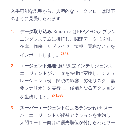
入手可能な説明から、典型的なワークフローは以下
のように見受けられます：
データ取り込み:
Kimaru.aiはERP／POS／プラン
ニングシステムに接続し、関連データ（取引、
在庫、価格、サプライヤー情報、関税など）を
2
3
4
5
インポートします。
エージェント処理:
意思決定インテリジェンス
エージェントがデータを特徴に変換し、シミュ
レーション（例：関税の影響、劣化リスク、需
要シナリオ）を実行し、候補となるアクション
2
7
15
8
5
を生成します。
スーパーエージェントによるランク付け:
スー
パーエージェントが候補アクションを集約し、
人間ユーザー向けに優先順位が付けられたワー