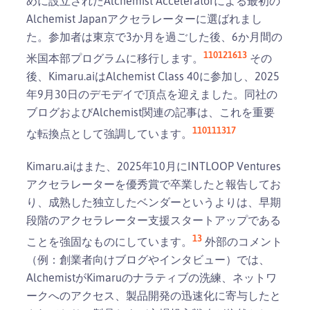
めに設立されたAlchemist Acceleratorによる最初の
Alchemist Japanアクセラレーターに選ばれまし
た。参加者は東京で3か月を過ごした後、6か月間の
1
10
12
16
13
米国本部プログラムに移行します。
その
後、Kimaru.aiはAlchemist Class 40に参加し、2025
年9月30日のデモデイで頂点を迎えました。同社の
ブログおよびAlchemist関連の記事は、これを重要
1
10
11
13
17
な転換点として強調しています。
Kimaru.aiはまた、2025年10月にINTLOOP Ventures
アクセラレーターを優秀賞で卒業したと報告してお
り、成熟した独立したベンダーというよりは、早期
段階のアクセラレーター支援スタートアップである
13
ことを強固なものにしています。
外部のコメント
（例：創業者向けブログやインタビュー）では、
AlchemistがKimaruのナラティブの洗練、ネットワ
ークへのアクセス、製品開発の迅速化に寄与したと