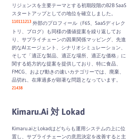
リジェンスを主要テーマとする初期段階のB2B SaaS
スタートアップとしての地位を確立しました。
1
10
11
12
13
外部のプロフィール（F6S、SaaSディレク
トリ、ブログ）も同様の価値提案を繰り返してお
り、サプライチェーンの因果関係マッピング、先進
的なAIエージェント、シナリオシミュレーション、
そして「適正な製品、適正な場所、適正な価格」に
関する処方的な提案を提供しており、特に食品、
FMCG、および動きの速いカテゴリーでは、廃棄、
品切れ、在庫過多が顕著な問題となっています。
2
14
3
8
Kimaru.ai 対 Lokad
Kimaru.aiとLokadはどちらも運用システムの上に位
置し、サプライチェーンの意思決定を改善すると主