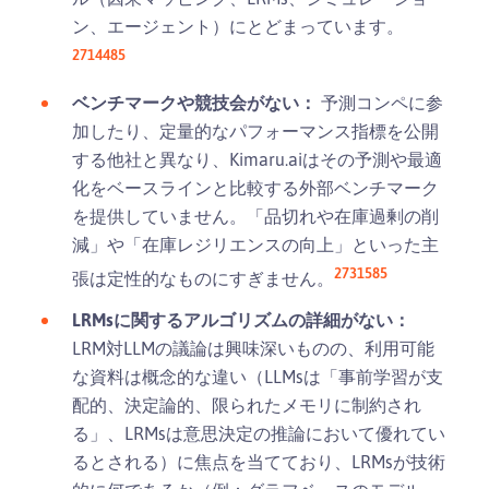
ン、エージェント）にとどまっています。
2
7
14
4
8
5
ベンチマークや競技会がない：
予測コンペに参
加したり、定量的なパフォーマンス指標を公開
する他社と異なり、Kimaru.aiはその予測や最適
化をベースラインと比較する外部ベンチマーク
を提供していません。「品切れや在庫過剰の削
減」や「在庫レジリエンスの向上」といった主
2
7
3
15
8
5
張は定性的なものにすぎません。
LRMsに関するアルゴリズムの詳細がない：
LRM対LLMの議論は興味深いものの、利用可能
な資料は概念的な違い（LLMsは「事前学習が支
配的、決定論的、限られたメモリに制約され
る」、LRMsは意思決定の推論において優れてい
るとされる）に焦点を当てており、LRMsが技術