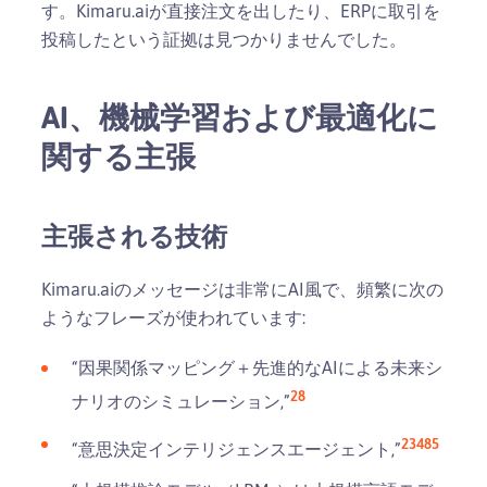
す。Kimaru.aiが直接注文を出したり、ERPに取引を
投稿したという証拠は見つかりませんでした。
AI、機械学習および最適化に
関する主張
主張される技術
Kimaru.aiのメッセージは非常にAI風で、頻繁に次の
ようなフレーズが使われています:
“因果関係マッピング＋先進的なAIによる未来シ
2
8
ナリオのシミュレーション,”
2
3
4
8
5
“意思決定インテリジェンスエージェント,”