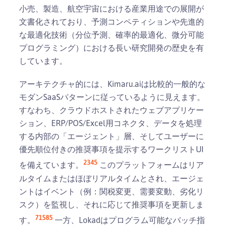
小売、製造、航空宇宙における産業用途での展開が
文書化されており、予測コンペティションや先進的
な最適化技術（分位予測、確率的最適化、微分可能
プログラミング）における長い研究開発の歴史を有
しています。
アーキテクチャ的には、Kimaru.aiは比較的一般的な
モダンSaaSパターンに従っているように見えます。
すなわち、クラウドホストされたウェブアプリケー
ション、ERP/POS/Excel用コネクタ、データを処理
する内部の「エージェント」層、そしてユーザーに
優先順位付きの推奨事項を提示するワークリストUI
2
3
4
5
を備えています。
このプラットフォームはリア
ルタイムまたはほぼリアルタイムとされ、エージェ
ントはイベント（例：関税変更、需要変動、劣化リ
スク）を監視し、それに応じて推奨事項を更新しま
7
15
8
5
す。
一方、Lokadはプログラム可能なバッチ指