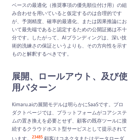
ベースの最適化（推奨事項の優先順位付け用）の組
み合わせを用いていると仮定するのは合理的です
が、予測精度、確率的最適化、または因果推論にお
いて最先端であると認定するための公開証拠は不十
分です。したがって、AIブランディングは、深い技
術的洗練さの保証というよりも、その方向性を示す
ものと解釈するべきです。
展開、ロールアウト、及び使
用パターン
Kimaru.aiの展開モデルは明らかにSaaSです。プロ
ダクトページでは、プラットフォームがコアシステ
ムの置き換えを必要とせず、顧客の既存ツールに接
続するクラウドホスト型サービスとして提示されて
2
3
4
8
5
います。
顧客はコネクタまたはデータローダ