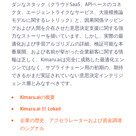
ダンなスタック（クラウドSaaS、APIベースのコネ
クタ、エージェントライクなサービス、大規模推論
モデルに関するレトリック）と、因果関係マッピン
グおよび人間を介在させた意思決定支援に関する強
力なストーリーを描いています。しかし、実際の最
適化および学習アルゴリズムの詳細、検証可能な本
番展開、および名前が挙がった企業顧客に関する情
報は乏しく、Kimaru.aiは完全に成熟した最適化エン
ジンではなく、サプライチェーン用の初期の、期待
できるがまだ実証されていない意思決定インテリジ
ェンス層とみなすべきです。
Kimaru.aiの概要
Kimaru.ai 対 Lokad
企業の歴史、アクセラレーターおよび資金調達
のシグナル