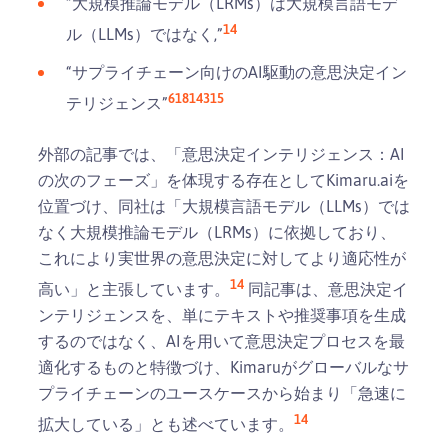
“大規模推論モデル（LRMs）は大規模言語モデ
14
ル（LLMs）ではなく,”
“サプライチェーン向けのAI駆動の意思決定イン
6
18
14
3
15
テリジェンス”
外部の記事では、「意思決定インテリジェンス：AI
の次のフェーズ」を体現する存在としてKimaru.aiを
位置づけ、同社は「大規模言語モデル（LLMs）では
なく大規模推論モデル（LRMs）に依拠しており、
これにより実世界の意思決定に対してより適応性が
14
高い」と主張しています。
同記事は、意思決定イ
ンテリジェンスを、単にテキストや推奨事項を生成
するのではなく、AIを用いて意思決定プロセスを最
適化するものと特徴づけ、Kimaruがグローバルなサ
プライチェーンのユースケースから始まり「急速に
14
拡大している」とも述べています。