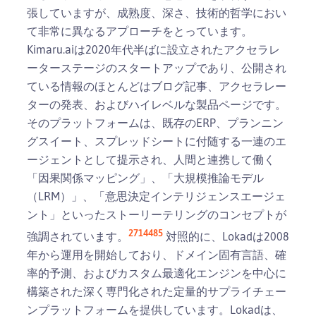
張していますが、成熟度、深さ、技術的哲学におい
て非常に異なるアプローチをとっています。
Kimaru.aiは2020年代半ばに設立されたアクセラレ
ーターステージのスタートアップであり、公開され
ている情報のほとんどはブログ記事、アクセラレー
ターの発表、およびハイレベルな製品ページです。
そのプラットフォームは、既存のERP、プランニン
グスイート、スプレッドシートに付随する一連のエ
ージェントとして提示され、人間と連携して働く
「因果関係マッピング」、「大規模推論モデル
（LRM）」、「意思決定インテリジェンスエージェ
ント」といったストーリーテリングのコンセプトが
2
7
14
4
8
5
強調されています。
対照的に、Lokadは2008
年から運用を開始しており、ドメイン固有言語、確
率的予測、およびカスタム最適化エンジンを中心に
構築された深く専門化された定量的サプライチェー
ンプラットフォームを提供しています。Lokadは、