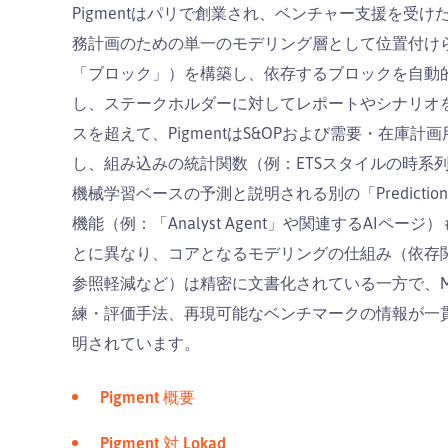
Pigmentはパリで創業され、ベンチャー支援を受け
務計画のための単一のモデリング層として位置付けら
「ブロック」）を構築し、依存するブロックを自動
し、ステークホルダーに対してレポートやシナリオを
スを超えて、PigmentはS&OPおよび需要・在
し、組み込みの統計関数（例：ETSスタイルの時系
機械学習ベースの予測と説明される別の「Predictio
機能（例：「Analyst Agent」や関連するAI
とに異なり、コアとなるモデリングの仕組み（依存関係チェッ
参照軽減など）は精密に文書化されている一方で、M
練・評価手法、再現可能なベンチマークの情報が一
明されています。
Pigment 概要
Pigment 対 Lokad