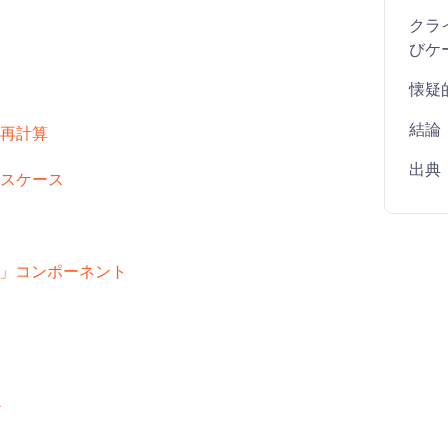
クラ
びケ
懐疑
結論
再計算
出典
スケース
ク」コンポーネント
ィ