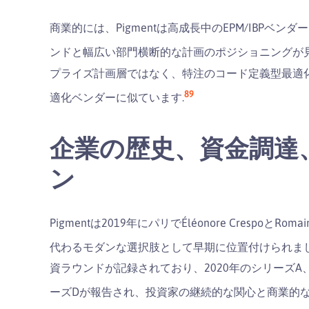
商業的には、Pigmentは高成長中のEPM/IBP
ンドと幅広い部門横断的な計画のポジショニングが見
プライズ計画層ではなく、特注のコード定義型最適
8
9
適化ベンダーに似ています.
企業の歴史、資金調達
ン
Pigmentは2019年にパリでÉléonore CrespoとR
代わるモダンな選択肢として早期に位置付けられまし
資ラウンドが記録されており、2020年のシリーズA、
ーズDが報告され、投資家の継続的な関心と商業的な