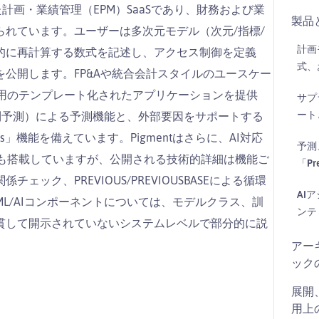
た計画・業績管理（EPM）SaaSであり、財務および業
製品
れています。ユーザーは多次元モデル（次元/指標/
計画
的に再計算する数式を記述し、アクセス制御を定義
式、
公開します。FP&Aや統合会計スタイルのユースケー
庫計画用のテンプレート化されたアプリケーションを提供
サプ
ート
列予測）による予測機能と、外部要因をサポートする
ns」機能を備えています。Pigmentはさらに、AI対応
予測
ページ）も搭載していますが、公開される技術的詳細は機能ご
「Pre
ク、PREVIOUS/PREVIOUSBASEによる循環
AI
L/AIコンポーネントについては、モデルクラス、訓
ンテ
貫して開示されていないシステムレベルで部分的に説
アー
ック
展開
用上