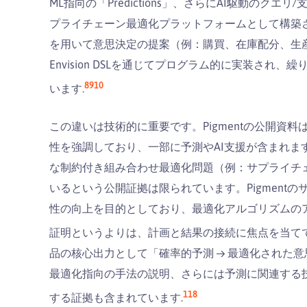
ML指向の「Predictions」、さらにAI駆動のクエ
プライチェーン最適化プラットフォームとして構築
を用いて意思決定の提案（例：購買、在庫配分、生
Envision DSLを通じてプログラム的に実装さ
8
9
10
います.
この違いは技術的に重要です。Pigmentの公開資
性を強調しており、一部に予測やAI支援が含まれま
な制約付き組み合わせ最適化問題（例：サプライチ
いるという公開証拠は限られています。Pigment
性の向上を目的としており、最適化アルゴリズムの
証明というよりは、計画と結果の接続に焦点を当てて
品の核心出力として「確率的予測 → 最適化された
最適化指向の手法の説明、さらには予測に関連する
11
8
する証拠も含まれています.