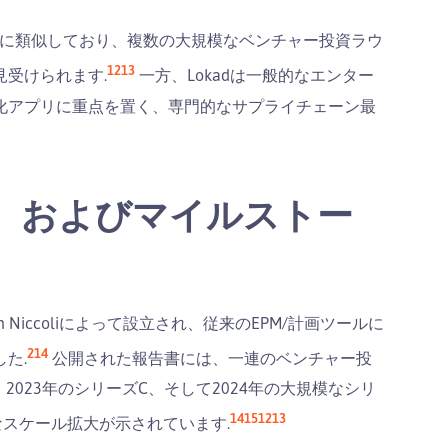
ベンダーに類似しており、複数の大規模なベンチャー投資ラウ
12
13
受けられます.
一方、Lokadは一般的なエンター
化アプリに重点を置く、専門的なサプライチェーン最
、およびマイルストー
omain Niccoliによって設立され、従来のEPM/計画ツールに
2
14
た.
公開された報告書には、一連のベンチャー投
2023年のシリーズC、そして2024年の大規模なシリ
14
15
12
13
スケール拡大が示されています.