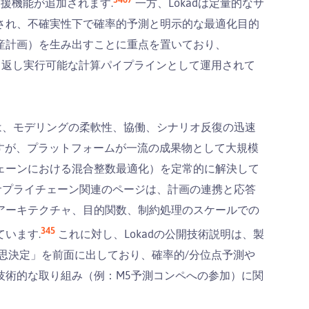
リ/支援機能が追加されます.
一方、Lokadは定量的なサ
され、不確実性下で確率的予測と明示的な最適化目的
産計画）を生み出すことに重点を置いており、
れ、繰り返し実行可能な計算パイプラインとして運用されて
料は、モデリングの柔軟性、協働、シナリオ反復の迅速
すが、プラットフォームが一流の成果物として大規模
ェーンにおける混合整数最適化）を定常的に解決して
のサプライチェーン関連のページは、計画の連携と応答
アーキテクチャ、目的関数、制約処理のスケールでの
3
4
5
います.
これに対し、Lokadの公開技術説明は、製
意思決定」を前面に出しており、確率的/分位点予測や
技術的な取り組み（例：M5予測コンペへの参加）に関