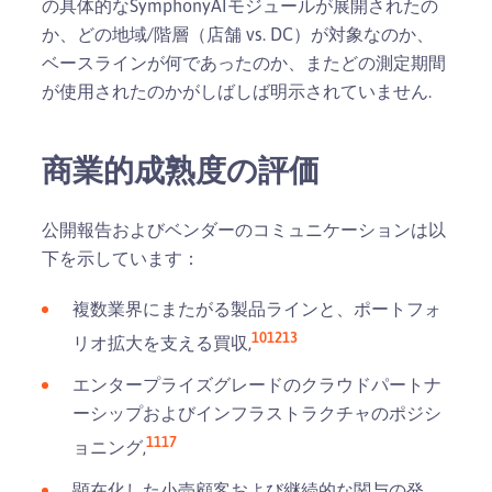
の具体的なSymphonyAIモジュールが展開されたの
か、どの地域/階層（店舗 vs. DC）が対象なのか、
ベースラインが何であったのか、またどの測定期間
が使用されたのかがしばしば明示されていません.
商業的成熟度の評価
公開報告およびベンダーのコミュニケーションは以
下を示しています：
複数業界にまたがる製品ラインと、ポートフォ
10
12
13
リオ拡大を支える買収,
エンタープライズグレードのクラウドパートナ
ーシップおよびインフラストラクチャのポジシ
11
17
ョニング,
顕在化した小売顧客および継続的な関与の発