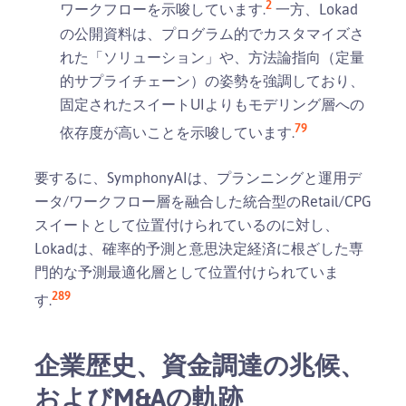
2
ワークフローを示唆しています.
一方、Lokad
の公開資料は、プログラム的でカスタマイズさ
れた「ソリューション」や、方法論指向（定量
的サプライチェーン）の姿勢を強調しており、
固定されたスイートUIよりもモデリング層への
7
9
依存度が高いことを示唆しています.
要するに、SymphonyAIは、プランニングと運用デ
ータ/ワークフロー層を融合した統合型のRetail/CPG
スイートとして位置付けられているのに対し、
Lokadは、確率的予測と意思決定経済に根ざした専
門的な予測最適化層として位置付けられていま
2
8
9
す.
企業歴史、資金調達の兆候、
およびM&Aの軌跡