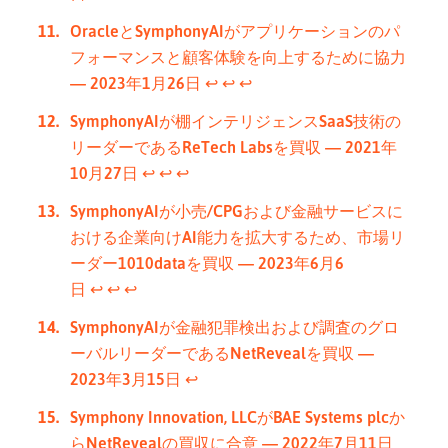
OracleとSymphonyAIがアプリケーションのパ
フォーマンスと顧客体験を向上するために協力
— 2023年1月26日
↩︎
↩︎
↩︎
SymphonyAIが棚インテリジェンスSaaS技術の
リーダーであるReTech Labsを買収 — 2021年
10月27日
↩︎
↩︎
↩︎
SymphonyAIが小売/CPGおよび金融サービスに
おける企業向けAI能力を拡大するため、市場リ
ーダー1010dataを買収 — 2023年6月6
日
↩︎
↩︎
↩︎
SymphonyAIが金融犯罪検出および調査のグロ
ーバルリーダーであるNetRevealを買収 —
2023年3月15日
↩︎
Symphony Innovation, LLCがBAE Systems plcか
らNetRevealの買収に合意 — 2022年7月11日