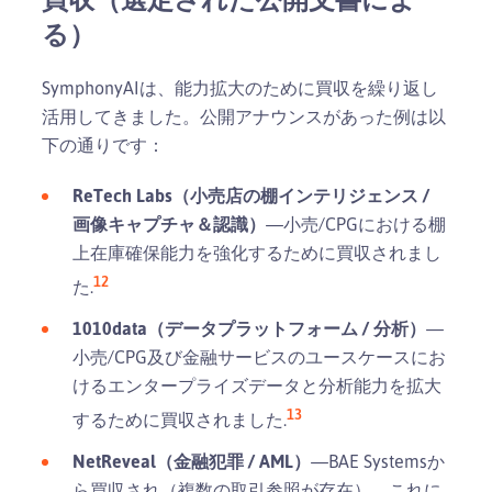
る）
SymphonyAIは、能力拡大のために買収を繰り返し
活用してきました。公開アナウンスがあった例は以
下の通りです：
ReTech Labs（小売店の棚インテリジェンス /
画像キャプチャ＆認識）
—小売/CPGにおける棚
上在庫確保能力を強化するために買収されまし
12
た.
1010data（データプラットフォーム / 分析）
—
小売/CPG及び金融サービスのユースケースにお
けるエンタープライズデータと分析能力を拡大
13
するために買収されました.
NetReveal（金融犯罪 / AML）
—BAE Systemsか
ら買収され（複数の取引参照が存在）、これに