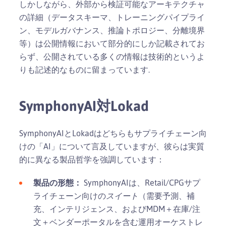
しかしながら、外部から検証可能なアーキテクチャ
の詳細（データスキーマ、トレーニングパイプライ
ン、モデルガバナンス、推論トポロジー、分離境界
等）は公開情報において部分的にしか記載されてお
らず、公開されている多くの情報は技術的というよ
りも記述的なものに留まっています.
SymphonyAI対Lokad
SymphonyAIとLokadはどちらもサプライチェーン向
けの「AI」について言及していますが、彼らは実質
的に異なる製品哲学を強調しています：
製品の形態：
SymphonyAIは、Retail/CPGサプ
ライチェーン向けの
スイート
（需要予測、補
充、インテリジェンス、およびMDM＋在庫/注
文＋ベンダーポータルを含む運用オーケストレ