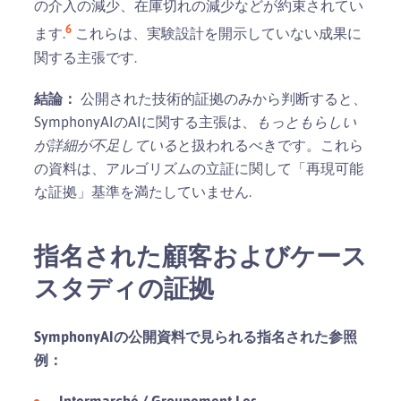
の介入の減少、在庫切れの減少などが約束されてい
6
ます.
これらは、実験設計を開示していない成果に
関する主張です.
結論：
公開された技術的証拠のみから判断すると、
SymphonyAIのAIに関する主張は、
もっともらしい
が詳細が不足している
と扱われるべきです。これら
の資料は、アルゴリズムの立証に関して「再現可能
な証拠」基準を満たしていません.
指名された顧客およびケース
スタディの証拠
SymphonyAIの公開資料で見られる指名された参照
例：
Intermarché / Groupement Les