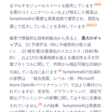
2
6
16
るマルチモジュールスイートを販売しています.
企業のコミュニケーションおよび独立した報道は、
SymphonyAIが重要な商業規模で運営され、買収を
10
12
13
通じて拡大していることを支持しています.
厳密で懐疑的な技術的観点から見ると、
最大のギャ
ップ
は、(1) 予測手法（特に不確実性の取り扱
い）、(2) 補充/配分最適化のメカニクス（目的/制
約）、および(3) 推薦指標を超える優位性を示す評
価プロトコルに関して、外部から検証可能な詳細が
6
3
欠如している点にあります.
SymphonyAIの生成AI
の姿勢は、「統合意図」レベル（例：Microsoft
Azure OpenAIパートナーシップ）ではより裏付けら
れていますが、安全性、グラウンディング、測定可
能なプランニングへの影響に関しては十分に文書化
20
されていません.
その結果、SymphonyAIは商業的