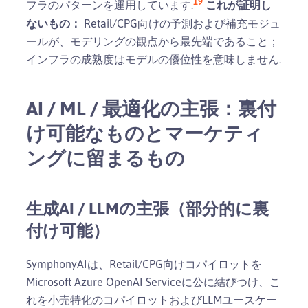
19
フラのパターンを運用しています.
これが証明し
ないもの：
Retail/CPG向けの予測および補充モジュ
ールが、モデリングの観点から最先端であること；
インフラの成熟度はモデルの優位性を意味しません.
AI / ML / 最適化の主張：裏付
け可能なものとマーケティ
ングに留まるもの
生成AI / LLMの主張（部分的に裏
付け可能）
SymphonyAIは、Retail/CPG向けコパイロットを
Microsoft Azure OpenAI Serviceに公に結びつけ、こ
れを小売特化のコパイロットおよびLLMユースケー