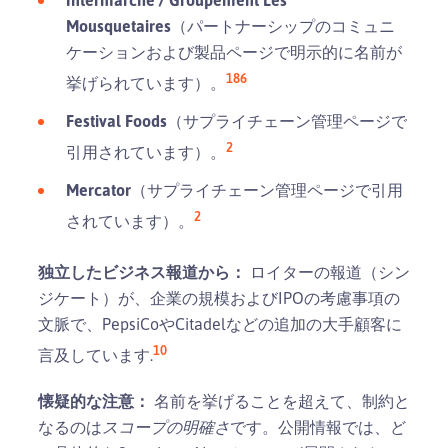
Mousquetaires
（パートナーシップのコミュニ
ケーションおよび製品ページで明示的に名前が
18
6
挙げられています）。
Festival Foods
（サプライチェーン管理ページで
2
引用されています）。
Mercator
（サプライチェーン管理ページで引用
2
されています）。
独立したビジネス報道から：
ロイターの報道（シン
ジケート）が、企業の規模およびIPOの考慮事項の
文脈で、PepsiCoやCitadelなどの追加の大手顧客に
10
言及しています.
懐疑的な注意：
名前を挙げることを超えて、制約と
なるのは
スコープの明確さ
です。公開情報では、ど