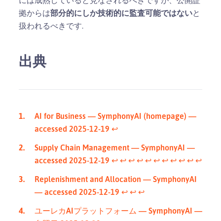
には成熟していると見なされるべきですが、公開証
拠からは
部分的にしか技術的に監査可能ではない
と
扱われるべきです.
出典
AI for Business — SymphonyAI (homepage) —
accessed 2025-12-19
↩︎
Supply Chain Management — SymphonyAI —
accessed 2025-12-19
↩︎
↩︎
↩︎
↩︎
↩︎
↩︎
↩︎
↩︎
↩︎
↩︎
↩︎
Replenishment and Allocation — SymphonyAI
— accessed 2025-12-19
↩︎
↩︎
↩︎
ユーレカAIプラットフォーム — SymphonyAI —