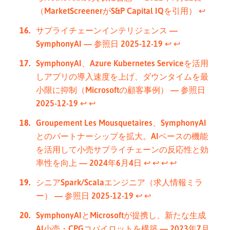
（MarketScreenerがS&P Capital IQを引用）
↩︎
サプライチェーンインテリジェンス —
SymphonyAI — 参照日 2025-12-19
↩︎
↩︎
SymphonyAI、Azure Kubernetes Serviceを活用
しアプリの導入速度を上げ、ダウンタイムを最
小限に抑制（Microsoftの顧客事例） — 参照日
2025-12-19
↩︎
↩︎
Groupement Les Mousquetaires、SymphonyAI
とのパートナーシップを拡大。AIベースの機能
を活用して小売サプライチェーンの反応性と効
率性を向上 — 2024年6月4日
↩︎
↩︎
↩︎
↩︎
シニアSpark/Scalaエンジニア（求人情報ミラ
ー） — 参照日 2025-12-19
↩︎
↩︎
SymphonyAIとMicrosoftが提携し、新たな生成
AI小売・CPGコパイロットを構築 — 2023年7月