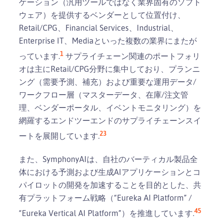
ケーション（汎用ツールではなく業界固有のソフト
ウェア）を提供するベンダーとして位置付け、
Retail/CPG、Financial Services、Industrial、
Enterprise IT、Mediaといった複数の業界にまたが
1
っています.
サプライチェーン関連のポートフォリ
オは主にRetail/CPG分野に集中しており、プランニ
ング（需要予測、補充）および重要な運用データ/
ワークフロー層（マスターデータ、在庫/注文管
理、ベンダーポータル、イベントモニタリング）を
網羅するエンドツーエンドのサプライチェーンスイ
2
3
ートを展開しています.
また、SymphonyAIは、自社のバーティカル製品全
体における予測および生成AIアプリケーションとコ
パイロットの開発を加速することを目的とした、共
有プラットフォーム戦略（“Eureka AI Platform” /
4
5
“Eureka Vertical AI Platform”）を推進しています.