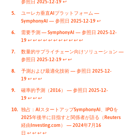
参照日 2025-12-19
↩︎
ユーレカ垂直AIプラットフォーム —
SymphonyAI — 参照日 2025-12-19
↩︎
需要予測 — SymphonyAI — 参照日 2025-12-
19
↩︎
↩︎
↩︎
↩︎
↩︎
↩︎
↩︎
↩︎
↩︎
↩︎
↩︎
数量的サプライチェーン向けソリューション —
参照日 2025-12-19
↩︎
↩︎
予測および最適化技術 — 参照日 2025-12-
19
↩︎
↩︎
↩︎
確率的予測（2016） — 参照日 2025-12-
19
↩︎
↩︎
↩︎
独占：AIスタートアップSymphonyAI、IPOを
2025年後半に目指すと関係者が語る（Reuters
経由Investing.com） — 2024年7月16
日
↩︎
↩︎
↩︎
↩︎