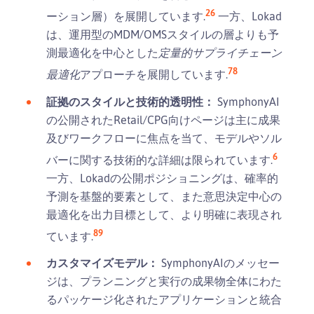
2
6
ーション層）を展開しています.
一方、Lokad
は、運用型のMDM/OMSスタイルの層よりも予
測最適化を中心とした
定量的サプライチェーン
7
8
最適化
アプローチを展開しています.
証拠のスタイルと技術的透明性：
SymphonyAI
の公開されたRetail/CPG向けページは主に成果
及びワークフローに焦点を当て、モデルやソル
6
バーに関する技術的な詳細は限られています.
一方、Lokadの公開ポジショニングは、確率的
予測を基盤的要素として、また意思決定中心の
最適化を出力目標として、より明確に表現され
8
9
ています.
カスタマイズモデル：
SymphonyAIのメッセー
ジは、プランニングと実行の成果物全体にわた
るパッケージ化されたアプリケーションと統合