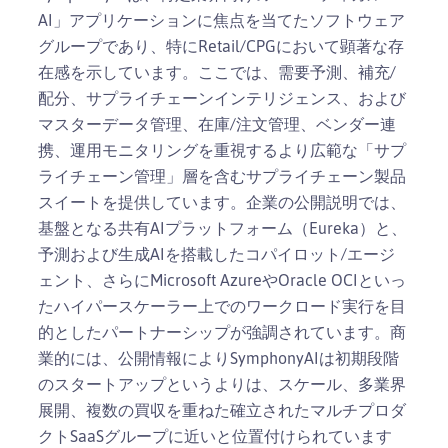
AI」アプリケーションに焦点を当てたソフトウェア
グループであり、特にRetail/CPGにおいて顕著な存
在感を示しています。ここでは、需要予測、補充/
配分、サプライチェーンインテリジェンス、および
マスターデータ管理、在庫/注文管理、ベンダー連
携、運用モニタリングを重視するより広範な「サプ
ライチェーン管理」層を含むサプライチェーン製品
スイートを提供しています。企業の公開説明では、
基盤となる共有AIプラットフォーム（Eureka）と、
予測および生成AIを搭載したコパイロット/エージ
ェント、さらにMicrosoft AzureやOracle OCIといっ
たハイパースケーラー上でのワークロード実行を目
的としたパートナーシップが強調されています。商
業的には、公開情報によりSymphonyAIは初期段階
のスタートアップというよりは、スケール、多業界
展開、複数の買収を重ねた確立されたマルチプロダ
クトSaaSグループに近いと位置付けられています