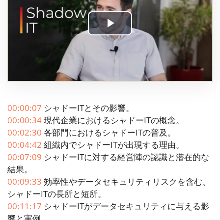
Play
Video
00:00:07
シャドーITとその影響。
00:00:34
現代企業におけるシャドーITの概念。
00:02:30
各部門におけるシャドーITの普及。
00:04:42
組織内でシャドーITが出現する理由。
00:07:09
シャドーITに対する経営陣の認識と潜在的な
結果。
00:09:33
効率性やデータセキュリティリスクを含む、
シャドーITの長所と短所。
00:11:17
シャドーITがデータセキュリティに与える影
響と実例。