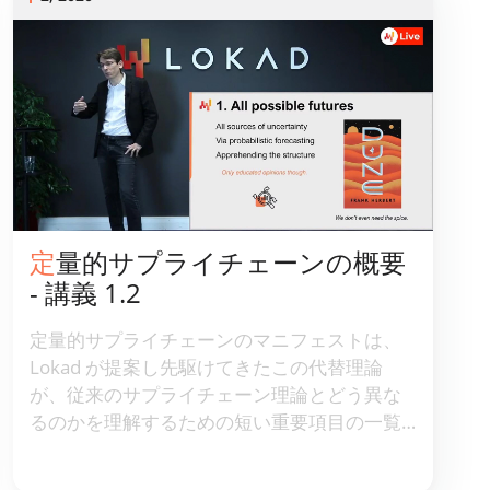
で、[サプライチェーン理論](/ja/供給チェーン-
管理-定義/)の焦点が何であるべきかを理解す
るのに役立ちます。
定量的サプライチェーンの概要
- 講義 1.2
定量的サプライチェーンのマニフェストは、
Lokad が提案し先駆けてきたこの代替理論
が、従来のサプライチェーン理論とどう異な
るのかを理解するための短い重要項目の一覧
です。要するに、すべての意思決定は、[可能
な未来](/ja/確率的-予測-定義/)に対して、[経済