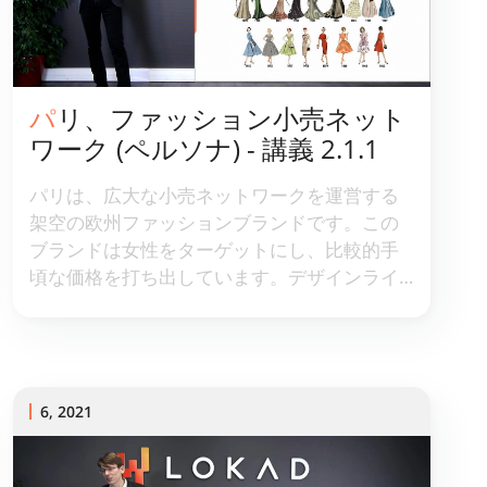
パリ、ファッション小売ネット
ワーク (ペルソナ) - 講義 2.1.1
パリは、広大な小売ネットワークを運営する
架空の欧州ファッションブランドです。この
ブランドは女性をターゲットにし、比較的手
頃な価格を打ち出しています。デザインライ
ンは比較的クラシックで落ち着いている一
方、主要なビジネスドライバーは常に新規性
でした。年間に複数のコレクションを展開し
て波状の[新製品](/ja/ファッション-の-予測-最
適化/)を投入します。適切な製品を、適切な時
6, 2021
期に、適切な価格で、適切な在庫量で投入す
ることは、主要な課題の一つです