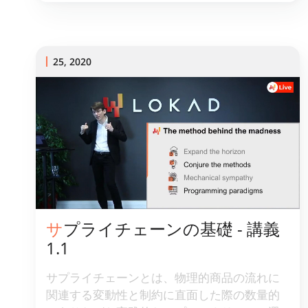
化/) をスプレッドシートで再実装するのは些
細なことだが、理論が知られているにもかか
わらず、実際にはそうならなかった。我々
は、サプライチェーンに成果をもたらす上で
25, 2020
優れていることが証明された [プログラミング
パラダイム](/ja/差分可能-プログラミング/) を
採用することで、スプレッドシートが勝利し
たことを実証する。
サプライチェーンの基礎 - 講義
1.1
サプライチェーンとは、物理的商品の流れに
関連する変動性と制約に直面した際の数量的