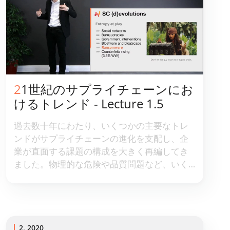
21世紀のサプライチェーンにお
けるトレンド - Lecture 1.5
過去数十年にわたり、いくつかの主要なトレ
ンドがサプライチェーンの進化を支配し、企
業が直面する課題の構成を大きく再編してき
ました。物理的な危険や品質問題など、いく
つかの問題はほとんど解消されました。一方
で、全体的な複雑性や競争の激化といった問
題が浮上しています。特に、ソフトウェアも
サプライチェーンを根本的に変革していま
す。これらのトレンドをざっと眺めること
2, 2020