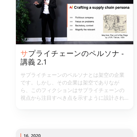
サプライチェーンのペルソナ -
講義 2.1
サプライチェーンのペルソナとは架空の企業
です。しかし、その企業は架空でありなが
ら、このフィクションはサプライチェーンの
視点から注目すべき点を示すように設計され
ています。ただし、このペルソナはサプライ
チェーンの課題を単純化するために理想化さ
れているわけではありません。むしろ、その
意図は、定量的モデリングやサプライチェー
ン改善のための試みに対して最も頑なに抵抗
16, 2020