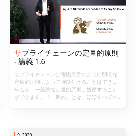
サプライチェーンの定量的原則
- 講義 1.6
サプライチェーンは電磁気学のように明確な
定量的法則によって特徴付けることはできま
せんが、一般的な定量的原則は観察すること
ができます。「一般的」とは、ほぼすべての
サプライチェーンに適用可能であることを意
味します。そのような原則を明らかにするこ
とは、サプライチェーンの[数値レシピ](/ja/決
定-駆動-最適化/)による[予測的最適化](/ja/テク
ノロジー/)のためのエンジニアリングを促進す
9, 2020