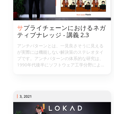
サプライチェーンにおけるネガ
ティブナレッジ - 講義 2.3
アンチパターンとは、一見良さそうに見える
が実際には機能しない解決策のステレオタイ
プです。アンチパターンの体系的な研究は、
1990年代後半にソフトウェア工学分野によっ
て先駆けられました。適用可能な場合、アン
チパターンは単なるネガティブな結果よりも
優れており、記憶しやすく理解しやすいで
す。アンチパターンの視点はサプライチェー
ンにとって極めて重要であり、そのネガティ
3, 2021
ブナレッジの柱の一つと考えるべきです。