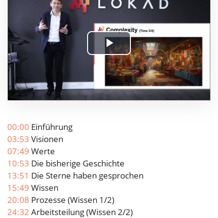
Play
Video
00:00
Einführung
03:53
Visionen
07:49
Werte
10:53
Die bisherige Geschichte
13:51
Die Sterne haben gesprochen
15:49
Wissen
20:08
Prozesse (Wissen 1/2)
24:32
Arbeitsteilung (Wissen 2/2)