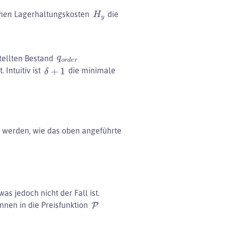
H
y
chen
Lagerhaltungskosten
die
q
o
r
d
e
r
tellten Bestand
δ
+
1
 Intuitiv ist
die minimale
et werden, wie das oben angeführte
s jedoch nicht der Fall ist.
P
önnen in die Preisfunktion