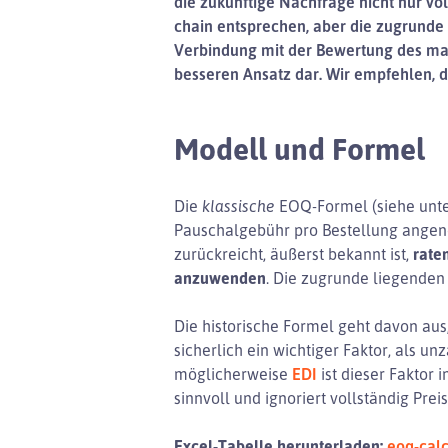
die zukünftige Nachfrage nicht nur v
chain entsprechen, aber die zugrunde 
Verbindung mit der Bewertung des marg
besseren Ansatz dar. Wir empfehlen,
Modell und Formel
Die
klassische
EOQ-Formel (siehe unten
Pauschalgebühr pro Bestellung angen
zurückreicht, äußerst bekannt ist,
rate
anzuwenden
. Die zugrunde liegende
Die historische Formel geht davon aus
sicherlich ein wichtiger Faktor, als u
möglicherweise
EDI
ist dieser Faktor
sinnvoll und ignoriert vollständig Pre
Excel-Tabelle herunterladen:
eoq-calc