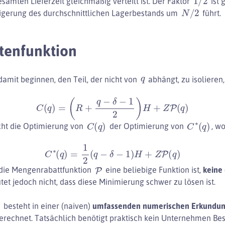
amten Lieferzeit gleichmäßig verteilt ist. Der Faktor
ist 
N
/
2
eigerung des durchschnittlichen Lagerbestands um
führt.
tenfunktion
q
amit beginnen, den Teil, der nicht von
abhängt, zu isolieren,
C
(
q
)
=
(
R
+
q
−
δ
−
1
2
)
H
+
Z
P
(
q
)
C
(
q
)
C
∗
(
q
)
cht die Optimierung von
der Optimierung von
, wo
C
∗
(
q
)
=
1
2
(
q
−
δ
−
1
)
H
+
Z
P
(
q
)
P
die Mengenrabattfunktion
eine beliebige Funktion ist,
keine
et jedoch nicht, dass diese Minimierung schwer zu lösen ist.
)
besteht in einer (naiven)
umfassenden numerischen Erkundu
erechnet. Tatsächlich benötigt praktisch kein Unternehmen Bes