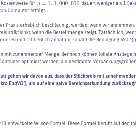
q
=
1.
.1
,
000
,
000
r Kostenwerte für
dauert weniger als 1 Sek
op-Computer erfolgt.
der Praxis erheblich beschleunigt werden, wenn wir annehmen,
preis strikt sinkt, wenn die Bestellmenge steigt. Tatsächlich, we
terieren und schließlich anhalten, sobald die Bedingung $${C^
(
selten mit zunehmender Menge, dennoch können lokale
Anstiege
i
 Container optimiert werden, die bestimmte Verpackungsgröße
tt gehen wir davon aus, dass der Stückpreis mit zunehmender M
Makro
EoqVD()
, um auf eine naive Bereichserkundung zurückzugr
913 entwickelte Wilson-Formel. Diese Formel beruht auf den 