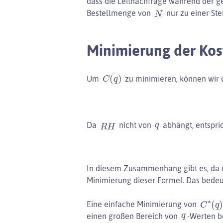
dass die Leitnachfrage während der ges
N
Bestellmenge von
nur zu einer St
Minimierung der Kos
C
(
q
)
Um
zu minimieren, können wir d
R
H
q
Da
nicht von
abhängt, entspri
In diesem Zusammenhang gibt es, da 
Minimierung dieser Formel. Das bedeut
C
∗
(
q
Eine einfache Minimierung von
q
einen großen Bereich von
-Werten b