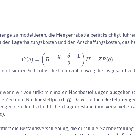
menge zu modellieren, die Mengenrabatte berücksichtigt, führe
 den Lagerhaltungskosten und den Anschaffungskosten, das he
C
(
q
)
=
(
R
+
q
−
δ
−
1
2
)
H
+
Z
P
(
q
)
 amortisierten Sicht über die Lieferzeit hinweg die insgesamt 
er wenn wir von strikt minimalen Nachbestellungen ausgehen (
R
die Zeit dem Nachbestellpunkt
. Da wir jedoch Bestellmenge
Mengen den durchschnittlichen Lagerbestand (und verschieben 
d).
tiert die Bestandsverschiebung, die durch die Nachbestellung
1
/
2