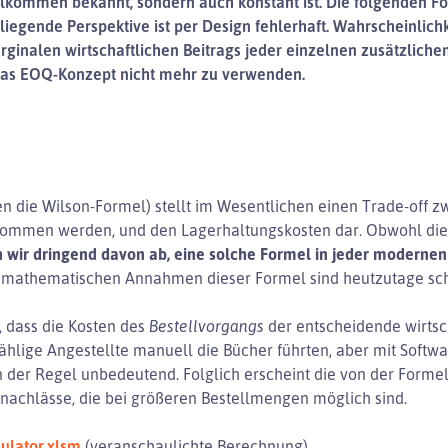
ollkommen bekannt, sondern auch konstant ist. Die folgenden F
liegende Perspektive ist per Design fehlerhaft. Wahrscheinlic
inalen wirtschaftlichen Beitrags jeder einzelnen zusätzlichen 
 das EOQ-Konzept nicht mehr zu verwenden.
 die Wilson-Formel) stellt im Wesentlichen einen Trade-off zw
ommen werden, und den Lagerhaltungskosten dar. Obwohl diese
n wir dringend davon ab, eine solche Formel in jeder modern
n mathematischen Annahmen dieser Formel sind heutzutage sch
, dass die Kosten des
Bestellvorgangs
der entscheidende wirtsch
nzählige Angestellte manuell die Bücher führten, aber mit Softw
 in der Regel unbedeutend. Folglich erscheint die von der Form
isnachlässe, die bei größeren Bestellmengen möglich sind.
ulator.xlsm
(veranschaulichte Berechnung)