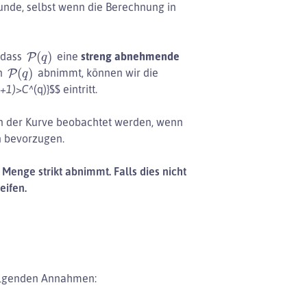
unde, selbst wenn die Berechnung in
P
(
q
)
 dass
eine
streng abnehmende
P
(
q
)
nn
abnimmt, können wir die
q+1)>C^
(q)}$$ eintritt.
n der Kurve beobachtet werden, wenn
n bevorzugen.
enge strikt abnimmt. Falls dies nicht
eifen.
folgenden Annahmen: