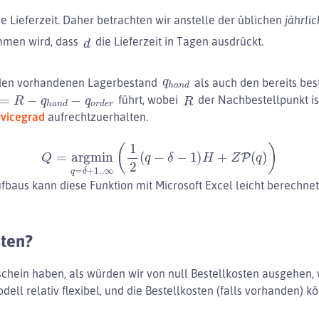
ie Lieferzeit. Daher betrachten wir anstelle der üblichen
jährli
d
mmen wird, dass
die Lieferzeit in Tagen ausdrückt.
q
h
a
n
d
 den vorhandenen Lagerbestand
als auch den bereits bes
=
R
−
q
h
a
n
d
−
q
o
r
d
e
r
R
führt, wobei
der Nachbestellpunkt ist.
rvicegrad
aufrechtzuerhalten.
Q
=
argmin
q
=
δ
+
1.
.
∞
(
1
2
(
q
−
δ
−
1
)
H
+
Z
P
(
q
)
)
ufbaus kann diese Funktion mit Microsoft Excel leicht berechn
sten?
chein haben, als würden wir von null Bestellkosten ausgehen, wa
odell relativ flexibel, und die Bestellkosten (falls vorhanden) k