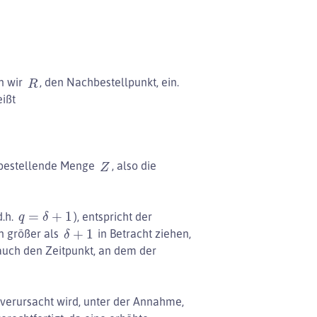
R
n wir
, den Nachbestellpunkt, ein.
ißt
Z
zu bestellende Menge
, also die
q
=
δ
+
1
d.h.
), entspricht der
δ
+
1
n größer als
in Betracht ziehen,
auch den Zeitpunkt, an dem der
 verursacht wird, unter der Annahme,