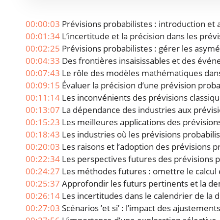
00:00:03
Prévisions probabilistes : introduction et 
00:01:34
L’incertitude et la précision dans les prévi
00:02:25
Prévisions probabilistes : gérer les asymé
00:04:33
Des frontières insaisissables et des évén
00:07:43
Le rôle des modèles mathématiques dans l
00:09:15
Évaluer la précision d’une prévision probab
00:11:14
Les inconvénients des prévisions classiqu
00:13:07
La dépendance des industries aux prévision
00:15:23
Les meilleures applications des prévisions
00:18:43
Les industries où les prévisions probabili
00:20:03
Les raisons et l’adoption des prévisions pr
00:22:34
Les perspectives futures des prévisions p
00:24:27
Les méthodes futures : omettre le calcul e
00:25:37
Approfondir les futurs pertinents et la 
00:26:14
Les incertitudes dans le calendrier de la
00:27:03
Scénarios ’et si’ : l’impact des ajustements