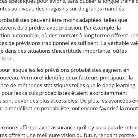
s spécifiques pour avions, sans oublier la longue traîne 
entes au niveau des magasins sur de grands marchés.
 probabilistes peuvent être moins adaptées, telles que
peuvent être prédits avec précision. Par exemple, la
tion automobile, où des contrats à long terme offrent un
hodes de prévisions traditionnelles suffisent. La véritable va
e dans des situations d’incertitude importante, où les
cision.
pour lesquelles les prévisions probabilistes gagnent en
nouveau. Vermorel identifie deux facteurs principaux : la
nce de méthodes statistiques telles que le deep learning. I
s pour les calculs probabilistes étaient exorbitamment
 sont devenues plus accessibles. De plus, les avancées e
r la modélisation probabiliste, ont encore favorisé la mon
Vermorel affirme avec assurance qu’il n’y aura pas de retou
es offrent une meilleure vision du futur, rendant contre-