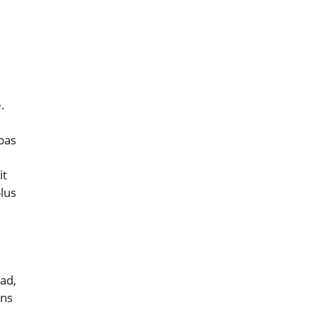
.
 pas
it
lus
ad,
ans