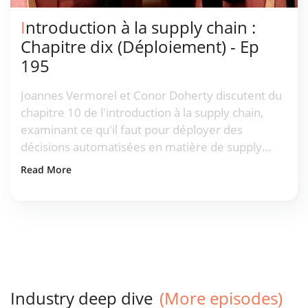
Introduction à la supply chain :
Chapitre dix (Déploiement) - Ep
195
Joannes Vermorel et Conor Doherty discutent du
chapitre 10 de l'introduction à la supply chain,
examinant ce qu'il faut pour déployer des
décisions automatisées en matière de supply
chain dans de vraies entreprises.
Read More
Industry deep dive
(More episodes)