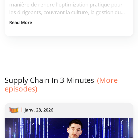
manière de rendre l'optimization pratique pour
les dirigeants, couvrant la culture, la gestion du
changement, et la véritable valeur de la prévision
Read More
dans la supply chain.
Supply Chain In 3 Minutes
(More
episodes)
janv. 28, 2026