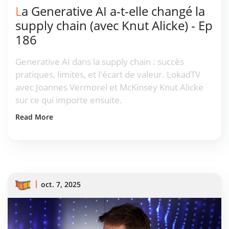
La Generative AI a-t-elle changé la
supply chain (avec Knut Alicke) - Ep
186
Generative AI dans la supply chain : succès
pratiques, limites, et l'écart de valeur. LokadTV
avec Joannes Vermorel et McKinsey Knut Alicke
sur ce qui importe ensuite.
Read More
oct. 7, 2025