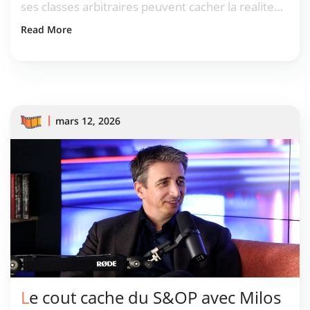
ses classes arbitraires peuvent cacher la realite
economique au lieu de l'eclairer.
Read More
mars 12, 2026
Le cout cache du S&OP avec Milos