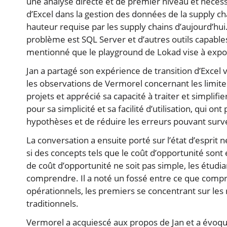
une analyse directe et de premier niveau et nécessi
d’Excel dans la gestion des données de la supply c
hauteur requise par les supply chains d’aujourd’hu
problème est SQL Server et d’autres outils capable
mentionné que le playground de Lokad vise à expose
Jan a partagé son expérience de transition d’Excel
les observations de Vermorel concernant les limites 
projets et apprécié sa capacité à traiter et simplifi
pour sa simplicité et sa facilité d’utilisation, qui 
hypothèses et de réduire les erreurs pouvant surve
La conversation a ensuite porté sur l’état d’esprit n
si des concepts tels que le coût d’opportunité sont
de coût d’opportunité ne soit pas simple, les étud
comprendre. Il a noté un fossé entre ce que compre
opérationnels, les premiers se concentrant sur les r
traditionnels.
Vermorel a acquiescé aux propos de Jan et a évoqué 