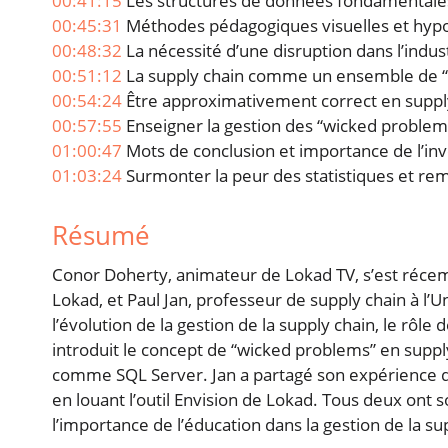
00:41:15
Les structures de données fondamentales e
00:45:31
Méthodes pédagogiques visuelles et hypo
00:48:32
La nécessité d’une disruption dans l’indust
00:51:12
La supply chain comme un ensemble de 
00:54:24
Être approximativement correct en suppl
00:57:55
Enseigner la gestion des “wicked problem
01:00:47
Mots de conclusion et importance de l’in
01:03:24
Surmonter la peur des statistiques et re
Résumé
Conor Doherty, animateur de Lokad TV, s’est réc
Lokad, et Paul Jan, professeur de supply chain à l’U
l’évolution de la gestion de la supply chain, le rôl
introduit le concept de “wicked problems” en supply c
comme SQL Server. Jan a partagé son expérience de
en louant l’outil Envision de Lokad. Tous deux ont s
l’importance de l’éducation dans la gestion de la su