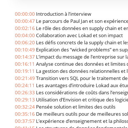
00:00:00
Introduction à l’interview
00:00:47
Le parcours de Paul Jan et son expérien
00:02:16
Le rôle des données en supply chain et 
00:04:00
Collaboration avec Lokad et son impact
00:06:20
Les défis concrets de la supply chain et 
00:10:49
Explication des “wicked problems” en sup
00:14:37
L’impact du message de l’entreprise sur l
00:16:11
Analyse continue des données et limites 
00:19:11
La gestion des données relationnelles et l
00:21:49
Transition vers SQL pour le traitement d
00:24:11
Les avantages d’introduire Lokad aux étu
00:26:33
Les considérations de coûts dans l’ensei
00:29:13
Utilisation d’Envision et critique des logici
00:32:24
Pensée solution et limites des outils
00:35:16
De meilleurs outils pour de meilleures so
00:37:57
L’expérience d’enseignement et la philo