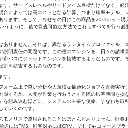
ます。サービスレベルやリードタイム目標だけでなく、経
場合によっては高コストとなる計算、つまり確率モデル、
あります。そして、なぜその日にこの商品を20パレット購
というように、後で監査可能な方法でこれらすべてを行う必
はありません。それは、異なるランタイムプロファイル、
の説明責任の問題です。この種のエンジンを、日々の請求
都市バスにジェットエンジンを搭載するようなものです。
役割を妨害するものなのです。
ます。
フォーム上で重い分析や大規模な最適化ジョブを直接実行
制限するか、人間が作業を行おうとする際の応答時間を損
」を組み込むほどに、システムの主要な使命、すなわち取
していくのです。
のモノリスで運用されることはほとんどありません。財務
輸送にはTMS、顧客対応にはCRM、そしてe‑コマースプラ