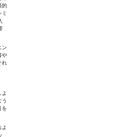
済的
シミ
入
要
エン
書や
それ
しよ
なう
引を
およ
ッ