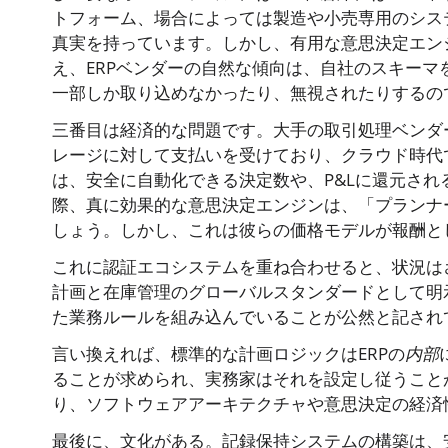
トフォーム、場合によっては製造や小売専用のシス
真実を持っています。しかし、有用な意思決定エン
え、ERPベンダーの自然な傾向は、自社のスキー
一部しか取り込めなかったり、無視されたりするの
三番目は経済的な問題です。大手の取引処理ベンダ
レージに対して支払いを受けており、クラウド時代
は、安全に自動化できる決定数や、P&Lに還元さ
際、真に効果的な意思決定エンジンは、「プランナ
しょう。しかし、これは彼らの価格モデルが報酬と
これに認証エコシステムを重ね合わせると、状況はさらに
計画と在庫管理のグローバルスタンダードとして明
た業務ルールを組み込んでいることが公然と記され
言い換えれば、標準的な計画ロジックはERPの
内部
ることが求められ、実務家はそれを設定し従うこと
り、ソフトウェアアーキテクチャや意思決定の経済
最後に、文化がある。記録保持システムの構築は、