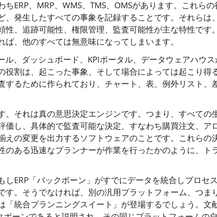
ERP、MRP、WMS、TMS、OMSがあります。これらの
ど、発生したすべての事象を記録することです。それらは
頼性、追跡可能性、権限管理、監査可能性が主な特性です
れば、他のすべては無意味になってしまいます。
ール、ダッシュボード、KPIポータル、データウェアハウス
の役割は、起こった事象、そして場合によっては起こり得
査するために作られており、チャート、表、例外リスト、
す。それは真の意思決定エンジンです。つまり、すべての
評価し、具体的で監査可能な決定、すなわち購買注文、ア
揃えの変更を出力するソフトウェアのことです。これらの
性のある迅速なプランナーが作業を行ったかのように、ト
もしERP「バックボーン」がすでにデータを統合しプロセ
です。そうでなければ、別の汎用プラットフォーム、つま
は「統合プランニングスイート」が登場するでしょう。文
ックボーンであると説明され、その同じプラットフォームの