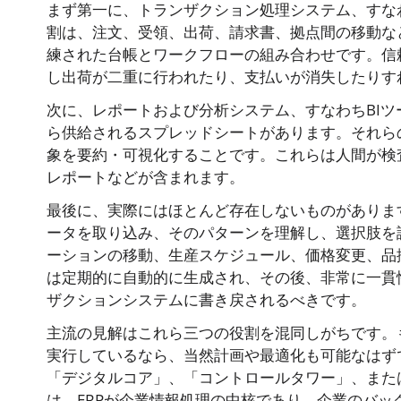
まず第一に、トランザクション処理システム、すなわち
割は、注文、受領、出荷、請求書、拠点間の移動な
練された台帳とワークフローの組み合わせです。信
し出荷が二重に行われたり、支払いが消失したりす
次に、レポートおよび分析システム、すなわちBIツ
ら供給されるスプレッドシートがあります。それら
象を要約・可視化することです。これらは人間が検
レポートなどが含まれます。
最後に、実際にはほとんど存在しないものがありま
ータを取り込み、そのパターンを理解し、選択肢を
ーションの移動、生産スケジュール、価格変更、品
は定期的に自動的に生成され、その後、非常に一貫
ザクションシステムに書き戻されるべきです。
主流の見解はこれら三つの役割を混同しがちです。
実行しているなら、当然計画や最適化も可能なはず
「デジタルコア」、「コントロールタワー」、また
は、ERPが企業情報処理の中核であり、企業のバ