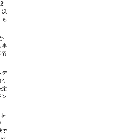
役
、洗
。も
か
る事
差異
生デ
ロケ
決定
ラン
スを
り
献で
自然