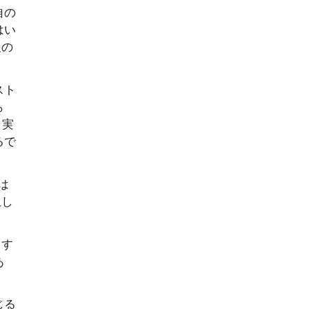
自の
はい
報の
スト
ら
。実
るで
は
生し
ドす
あ
じる