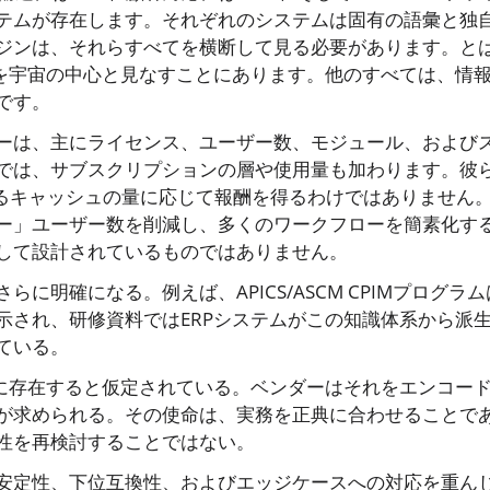
テムが存在します。それぞれのシステムは固有の語彙と独
ジンは、それらすべてを横断して見る必要があります。と
マを宇宙の中心と見なすことにあります。他のすべては、情
です。
ーは、主にライセンス、ユーザー数、モジュール、および
では、サブスクリプションの層や使用量も加わります。彼
れるキャッシュの量に応じて報酬を得るわけではありません
ー」ユーザー数を削減し、多くのワークフローを簡素化す
して設計されているものではありません。
明確になる。例えば、APICS/ASCM CPIMプログラム
示され、研修資料ではERPシステムがこの知識体系から派
ている。
に存在すると仮定されている。ベンダーはそれをエンコー
が求められる。その使命は、実務を正典に合わせることで
性を再検討することではない。
安定性、下位互換性、およびエッジケースへの対応を重ん