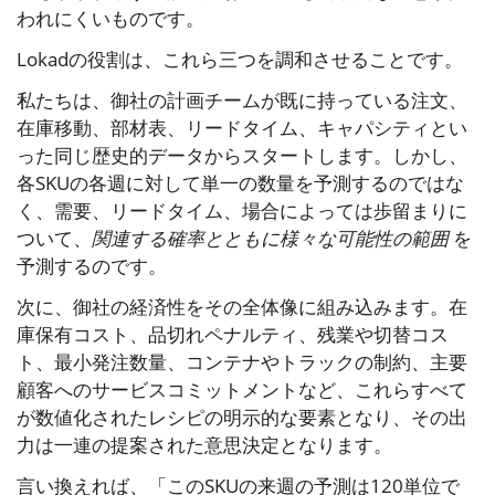
われにくいものです。
Lokadの役割は、これら三つを調和させることです。
私たちは、御社の計画チームが既に持っている注文、
在庫移動、部材表、リードタイム、キャパシティとい
った同じ歴史的データからスタートします。しかし、
各SKUの各週に対して単一の数量を予測するのではな
く、需要、リードタイム、場合によっては歩留まりに
ついて、
関連する確率とともに様々な可能性の範囲
を
予測するのです。
次に、御社の経済性をその全体像に組み込みます。在
庫保有コスト、品切れペナルティ、残業や切替コス
ト、最小発注数量、コンテナやトラックの制約、主要
顧客へのサービスコミットメントなど、これらすべて
が数値化されたレシピの明示的な要素となり、その出
力は一連の提案された意思決定となります。
言い換えれば、「このSKUの来週の予測は120単位で