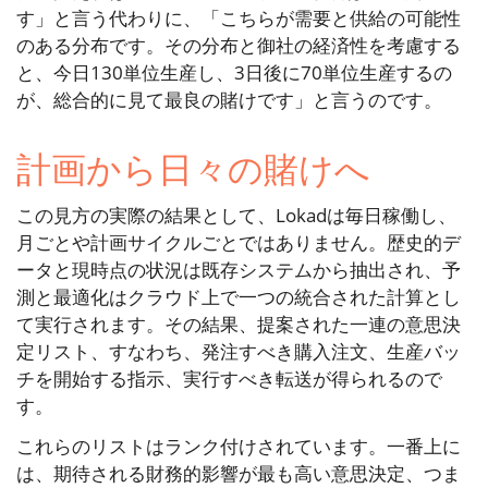
す」と言う代わりに、「こちらが需要と供給の可能性
のある分布です。その分布と御社の経済性を考慮する
と、今日130単位生産し、3日後に70単位生産するの
が、総合的に見て最良の賭けです」と言うのです。
計画から日々の賭けへ
この見方の実際の結果として、Lokadは毎日稼働し、
月ごとや計画サイクルごとではありません。歴史的デ
ータと現時点の状況は既存システムから抽出され、予
測と最適化はクラウド上で一つの統合された計算とし
て実行されます。その結果、提案された一連の意思決
定リスト、すなわち、発注すべき購入注文、生産バッ
チを開始する指示、実行すべき転送が得られるので
す。
これらのリストはランク付けされています。一番上に
は、期待される財務的影響が最も高い意思決定、つま