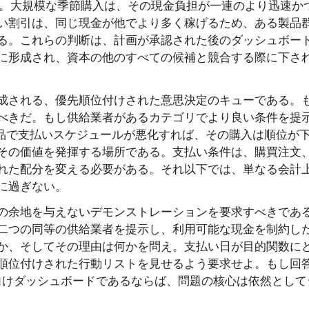
る。大規模な季節購入は、その現金負担が一連のより迅速か
い割引は、同じ現金が他でより多く稼げるため、ある製品
る。これらの判断は、計画が承認された後のダッシュボー
に形成され、資本の他のすべての候補と競合する際に下さ
成される、優先順位付けされた意思決定のキューである。
べきだ。もし供給業者があるカテゴリでより良い条件を提
転品で支払いスケジュールが悪化すれば、その購入は順位が
その価値を発揮する場所である。支払い条件は、購買注文
れた配分を変える必要がある。それ以下では、単なる会計
に過ぎない。
の余地を与えないデモンストレーションを要求すべきであ
二つの同等の供給業者を提示し、利用可能な現金を制約し
か、そしてその理由は何かを問え。支払い日が目的関数に
順位付けされた行動リストを見せるよう要求せよ。もし回
向けダッシュボードであるならば、問題の核心は依然として