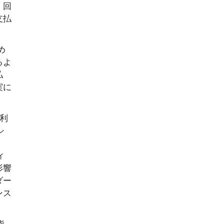
・回
支払
め
るよ
払
実に
、利
シ
ィ
影響
ダー
ンス
指