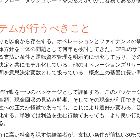
クフロー、ダッシュボードを売る方がいかに容易であるか
テムが行うべきこと
りも以前から存在する。オペレーションとファイナンスの
方針を一体の問題として何年も検討してきた。EPFLのサ
る支払い条件と運転資本管理を明示的に研究しており、そ
決定と共にモデル化している。他のオペレーションズリサ
間を意思決定変数として扱っている。概念上の基盤は長い
補行動を一つのパッケージとして評価する。このパッケー
金額、現金回収の見込み時期、そしてその現金が利用でき
性への圧力が軽微であっても、これにより選好が変わる。
化する。単独では利益を生む行動であっても、より良い行
る。
かに高い料金を課す供給業者が、支払い条件が前払い30%