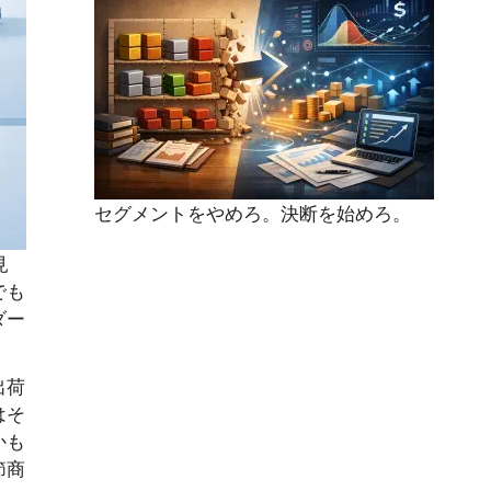
セグメントをやめろ。決断を始めろ。
見
でも
ダー
出荷
はそ
かも
節商