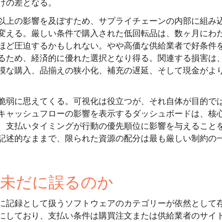
けの差となる。
以上の影響を及ぼすため、サプライチェーンの内部に組み
変える。厳しい条件で購入された低回転品は、数ヶ月にわ
ほど圧迫するかもしれない。やや高価な供給業者で好条件
るため、経済的に優れた選択となり得る。関連する損害は
模な購入、品揃えの狭小化、補充の遅延、そして現金がよ
脆弱に思えてくる。可視化は役立つが、それ自体が目的で
キャッシュフローの影響を表示するダッシュボードは、核
、支払いタイミングが行動の優先順位に影響を与えること
記述的なままで、限られた資源の配分は最も厳しい制約の
未だに誤るのか
に記録として扱うソフトウェアのカテゴリーが依然として
明確にしており、支払い条件は購買注文または供給業者のサイ