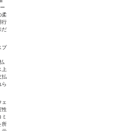
ワー
の柔
用行
未だ
スプ
払
ス上
支払
れら
ウェ
実性
コミ
を所