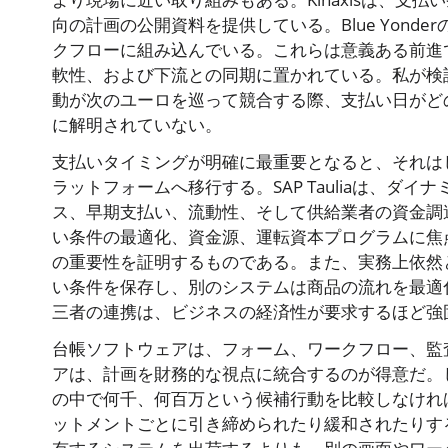
向の計画の公開資料を提供している。Blue Yon
クフローに組み込んでいる。これらは意義ある前進
軟性、および下流との同期に置かれている。私が検
動が次のユーロを巡って競合する際、支払い日がど
に解明されていない。
支払いタイミングが明確に最重要となると、それは
ラットフォームへ移行する。SAP Tauliaは、
ス、早期支払い、流動性、そして供給業者の資金調
い条件の最適化、資金源、運転資本プログラムに焦
の重要性を証明するものである。また、実務上依然
い条件を保存し、別のシステムは商品の流れを最適
三者の連携は、ビジネスの経済性が要求するほど強
台帳ソフトウェアは、フォーム、ワークフロー、監
アは、計画を財務的な視点に統合するのが得意だ。
の中で何千、何百万という候補行動を比較しなけれ
ットメントごとに引き締められたり緩和されたりす