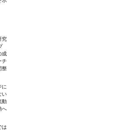
を示
研究
プ
の成
ーチ
間整
ジに
ない
流動
動へ
では