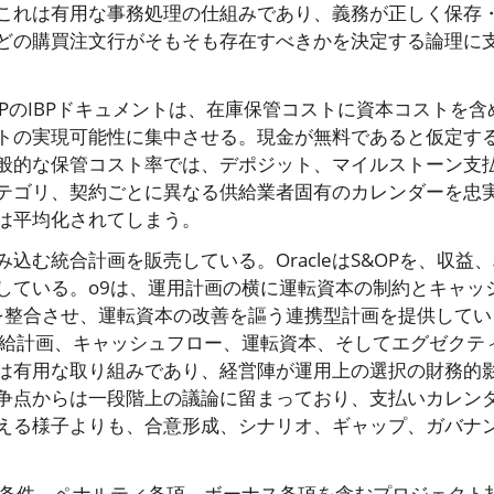
これは有用な事務処理の仕組みであり、義務が正しく保存
どの購買注文行がそもそも存在すべきかを決定する論理に
PのIBPドキュメントは、在庫保管コストに資本コストを含
トの実現可能性に集中させる。現金が無料であると仮定す
般的な保管コスト率では、デポジット、マイルストーン支
テゴリ、契約ごとに異なる供給業者固有のカレンダーを忠
は平均化されてしまう。
む統合計画を販売している。OracleはS&OPを、収益
している。o9は、運用計画の横に運転資本の制約とキャッ
務を整合させ、運転資本の改善を謳う連携型計画を提供してい
された供給計画、キャッシュフロー、運転資本、そしてエグゼクテ
は有用な取り組みであり、経営陣が運用上の選択の財務的
争点からは一段階上の議論に留まっており、支払いカレン
える様子よりも、合意形成、シナリオ、ギャップ、ガバナ
払い条件、ペナルティ条項、ボーナス条項を含むプロジェクト