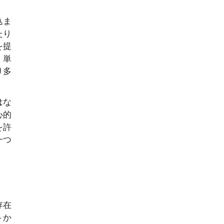
込ま
たり
を提
、単
り多
はな
心的
を許
一つ
存在
トか