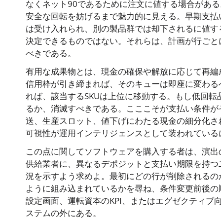
なくネット90であるために注文に値する場合があ
安全な回転を妨げるまで魅力的に見える。早期支払
は受け入れられ、別の製品群では却下されるに値す
決定できるものではない。それらは、計画が行ごと
べきである。
有用な成果物とは、現金の確保や解放に応じて再編
信用枠が引き締まれば、そのキューは即座に変わる
れば、該当するSKUは上位に移動する。もし低回
るか、消滅すべきである。こここそが支払い条件が
送、生産スロット、値下げにわたる現金の細分化さ
可視性が運用インテリジェンスとして装われている
この点に関してソフトウェアを購入する者は、演出
供給業者に、異なるデポジットと支払い期限を持つ
況を示すよう求めよ。最初にどの行が削除されるの
ように組み込まれているかを尋ね、条件変更前後の
設定画面、運転資本のKPI、またはエグゼクティブ
ステムの外にある。