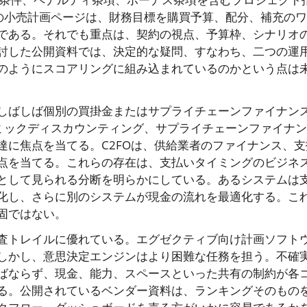
derの小売計画ページは、財務目標を購買予算、配分、補充の
である。それでも重点は、契約の視点、予算枠、シナリオ
討した公開資料では、決定的な疑問、すなわち、二つの運
のようにスコアリングに組み込まれているのかという点は
しばしば個別の買掛金またはサプライチェーンファイナン
ダイナミックディスカウンティング、サプライチェーンファイナン
達に焦点を当てる。C2FOは、供給業者のファイナンス、支
点を当てる。これらの存在は、支払いタイミングのビジネ
として見られる分断を明らかにしている。あるシステムは
化し、さらに別のシステムが現金の流れを最適化する。こ
固ではない。
査トレイルに優れている。エグゼクティブ向け計画ソフト
しかし、意思決定エンジンはより困難な任務を担う。不確
ばならず、現金、能力、スペースといった共有の制約が各
る。公開されているベンダー資料は、ランキングそのもの