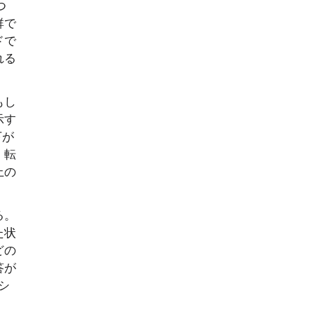
つ
群で
ドで
れる
もし
示す
下が
、転
上の
る。
た状
どの
答が
シ