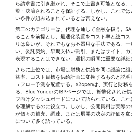
ら請求書に引き継がれ、そこで上書き可能となる。
覧・決済されることを保証する。しかし、これでは
い条件が組み込まれているとは言えない。
第二のカテゴリーは、代理を通して金融を扱う。SA
ることを前提とし、最適化装置をコスト率と総コス
りは良いが、それでもなお不器用な手法である。一
い、委託契約、早期支払い割引、またはサイト、カ
表現することはできない。選択の瞬間に重要な詳細
さらに上位では、市場は財務と供給を同じ議論に組み込
益率、コスト目標を供給計画に変換するものと説明
ュフロー予測を配置する。e2openは、実行と財
る。Blue YonderのIBPページでは、貨幣化
ブ向けダッシュボードについて語られている。これ
を理解するのに役立つ。しかし、公開資料は実際の
が個々の補充、調達、または展開の決定の評価を変
について多く語っている。
より現場に近い取り組みもある。Kinaxisは、支