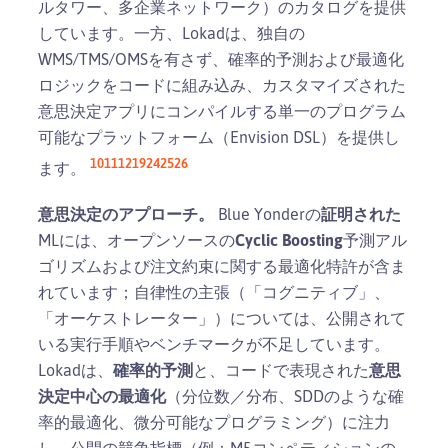
ルタワー、多企業ネットワーク）のカタログを提供
しています。一方、Lokadは、独自の
WMS/TMS/OMSを有さず、確率的予測および最適化
ロジックをコードに組み込み、カスタマイズされた
意思決定アプリにコンパイルする単一のプログラム
可能なプラットフォーム（Envision DSL）を提供し
10
11
12
19
24
25
26
ます。
意思決定のアプローチ。
Blue Yonderの
証明された
MLには、オープンソースの
Cyclic Boosting
予測アル
ゴリズムおよび注文約束に関する最適化特許が含ま
れています；自律性の主張（「コグニティブ」、
「オーケストレーター」）については、公開されて
いる実行手順やベンチマークが不足しています。
Lokadは、
確率的予測
と、コードで表現された
意思
決定中心の最適化
（分位数／分布、SDDのような確
率的最適化、微分可能なプログラミング）に注力
し、公開の競争指標（例：M5コンペティションの