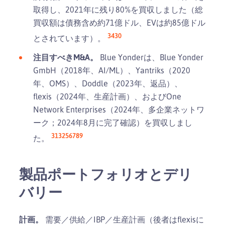
取得し、2021年に残り80%を買収しました（総
買収額は債務含め約71億ドル、EVは約85億ドル
3
4
30
とされています）。
注目すべきM&A。
Blue Yonderは、Blue Yonder
GmbH（2018年、AI/ML）、Yantriks（2020
年、OMS）、Doddle（2023年、返品）、
flexis（2024年、生産計画）、およびOne
Network Enterprises（2024年、多企業ネットワ
ーク；2024年8月に完了確認）を買収しまし
31
32
5
6
7
8
9
た。
製品ポートフォリオとデリ
バリー
計画。
需要／供給／IBP／生産計画（後者はflexisに