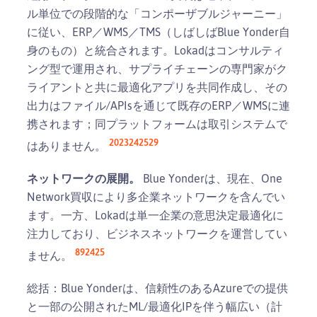
ル単位での段階的な「コンポーザブルジャーニー」
に従い、ERP／WMS／TMS（しばしばBlue Yonder自
身のもの）と統合されます。Lokadはコンサルティ
ング型で運用され、サプライチェーンの専門家がク
ライアントと共に最適化アプリを共同作成し、その
出力はファイル/APIsを通じて既存のERP／WMSに連
携されます；同プラットフォームは取引システムで
20
23
24
25
29
はありません。
ネットワークの展開。
Blue Yonderは、現在、One
Network買収により多企業ネットワークを含んでい
ます。一方、Lokadは単一企業の意思決定最適化に
注力しており、ビジネスネットワークを運営してい
8
9
24
25
ません。
総括：Blue Yonderは、信頼性のあるAzureでの提供
と一部の公開されたML/最適化IPを伴う幅広い（計