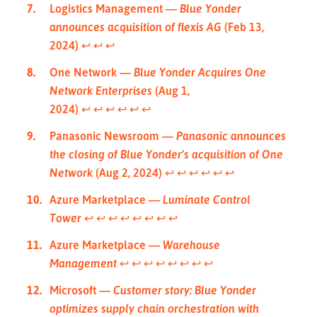
Logistics Management —
Blue Yonder
announces acquisition of flexis AG
(Feb 13,
2024)
↩︎
↩︎
↩︎
One Network —
Blue Yonder Acquires One
Network Enterprises
(Aug 1,
2024)
↩︎
↩︎
↩︎
↩︎
↩︎
↩︎
Panasonic Newsroom —
Panasonic announces
the closing of Blue Yonder’s acquisition of One
Network
(Aug 2, 2024)
↩︎
↩︎
↩︎
↩︎
↩︎
↩︎
Azure Marketplace —
Luminate Control
Tower
↩︎
↩︎
↩︎
↩︎
↩︎
↩︎
↩︎
↩︎
Azure Marketplace —
Warehouse
Management
↩︎
↩︎
↩︎
↩︎
↩︎
↩︎
↩︎
↩︎
Microsoft —
Customer story: Blue Yonder
optimizes supply chain orchestration with