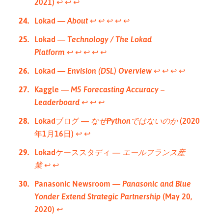
2021)
↩︎
↩︎
↩︎
Lokad —
About
↩︎
↩︎
↩︎
↩︎
↩︎
Lokad —
Technology / The Lokad
Platform
↩︎
↩︎
↩︎
↩︎
↩︎
Lokad —
Envision (DSL) Overview
↩︎
↩︎
↩︎
↩︎
Kaggle —
M5 Forecasting Accuracy –
Leaderboard
↩︎
↩︎
↩︎
Lokadブログ —
なぜPythonではないのか
(2020
年1月16日)
↩︎
↩︎
Lokadケーススタディ —
エールフランス産
業
↩︎
↩︎
Panasonic Newsroom —
Panasonic and Blue
Yonder Extend Strategic Partnership
(May 20,
2020)
↩︎