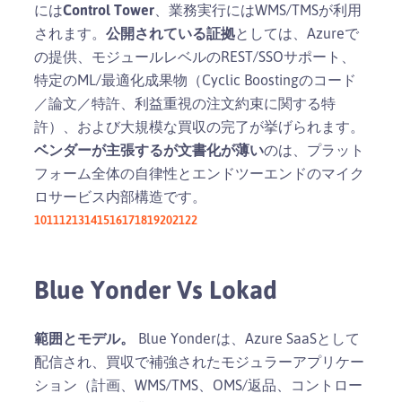
には
Control Tower
、業務実行にはWMS/TMSが利用
されます。
公開されている証拠
としては、Azureで
の提供、モジュールレベルのREST/SSOサポート、
特定のML/最適化成果物（Cyclic Boostingのコード
／論文／特許、利益重視の注文約束に関する特
許）、および大規模な買収の完了が挙げられます。
ベンダーが主張するが文書化が薄い
のは、プラット
フォーム全体の自律性とエンドツーエンドのマイク
ロサービス内部構造です。
10
11
12
13
14
15
16
17
18
19
20
21
22
Blue Yonder Vs Lokad
範囲とモデル。
Blue Yonderは、Azure SaaSとして
配信され、買収で補強されたモジュラーアプリケー
ション（計画、WMS/TMS、OMS/返品、コントロー