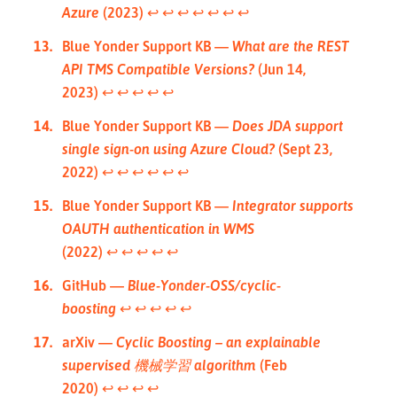
Azure
(2023)
↩︎
↩︎
↩︎
↩︎
↩︎
↩︎
↩︎
Blue Yonder Support KB —
What are the REST
API TMS Compatible Versions?
(Jun 14,
2023)
↩︎
↩︎
↩︎
↩︎
↩︎
Blue Yonder Support KB —
Does JDA support
single sign-on using Azure Cloud?
(Sept 23,
2022)
↩︎
↩︎
↩︎
↩︎
↩︎
↩︎
Blue Yonder Support KB —
Integrator supports
OAUTH authentication in WMS
(2022)
↩︎
↩︎
↩︎
↩︎
↩︎
GitHub —
Blue-Yonder-OSS/cyclic-
boosting
↩︎
↩︎
↩︎
↩︎
↩︎
arXiv —
Cyclic Boosting – an explainable
supervised 機械学習 algorithm
(Feb
2020)
↩︎
↩︎
↩︎
↩︎