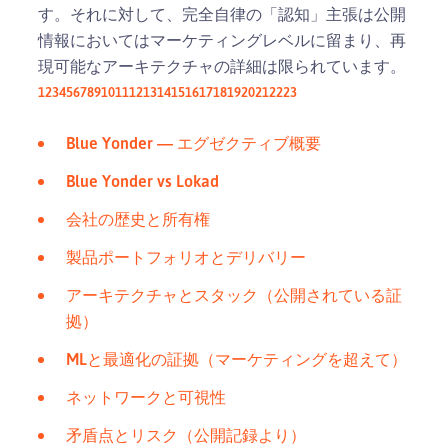
す。それに対して、完全自律の「認知」主張は公開
情報においてはマーケティングレベルに留まり、再
現可能なアーキテクチャの詳細は限られています。
1
2
3
4
5
6
7
8
9
10
11
12
13
14
15
16
17
18
19
20
21
22
23
Blue Yonder — エグゼクティブ概要
Blue Yonder vs Lokad
会社の歴史と所有権
製品ポートフォリオとデリバリー
アーキテクチャとスタック（公開されている証
拠）
MLと最適化の証拠（マーケティングを超えて）
ネットワークと可視性
矛盾点とリスク（公開記録より）