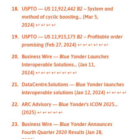
USPTO —
US 11,922,442 B2 – System and
method of cyclic boosting…
(Mar 5,
2024)
↩︎
↩︎
↩︎
↩︎
USPTO —
US 11,915,175 B2 – Profitable order
promising
(Feb 27, 2024)
↩︎
↩︎
↩︎
↩︎
↩︎
↩︎
Business Wire —
Blue Yonder Launches
Interoperable Solutions…
(Jan 11,
2024)
↩︎
↩︎
↩︎
↩︎
↩︎
↩︎
↩︎
↩︎
DataCentre.Solutions —
Blue Yonder launches
interoperable solutions
(Jan 12, 2024)
↩︎
↩︎
↩︎
↩︎
ARC Advisory —
Blue Yonder’s ICON 2025…
(2025)
↩︎
↩︎
↩︎
↩︎
↩︎
Business Wire —
Blue Yonder Announces
Fourth Quarter 2020 Results
(Jan 28,