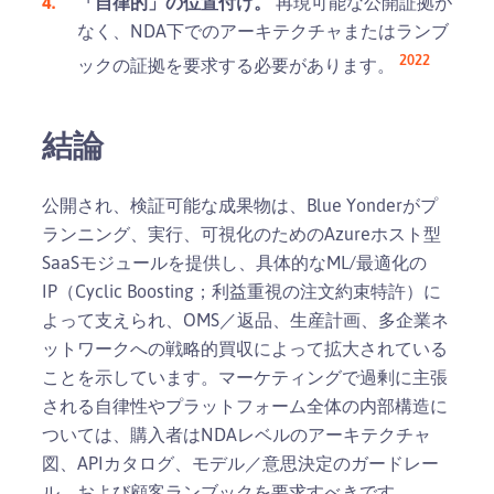
「自律的」の位置付け。
再現可能な公開証拠が
なく、NDA下でのアーキテクチャまたはランブ
20
22
ックの証拠を要求する必要があります。
結論
公開され、検証可能な成果物は、Blue Yonderがプ
ランニング、実行、可視化のためのAzureホスト型
SaaSモジュールを提供し、具体的なML/最適化の
IP（Cyclic Boosting；利益重視の注文約束特許）に
よって支えられ、OMS／返品、生産計画、多企業ネ
ットワークへの戦略的買収によって拡大されている
ことを示しています。マーケティングで過剰に主張
される自律性やプラットフォーム全体の内部構造に
ついては、購入者はNDAレベルのアーキテクチャ
図、APIカタログ、モデル／意思決定のガードレー
ル、および顧客ランブックを要求すべきです。