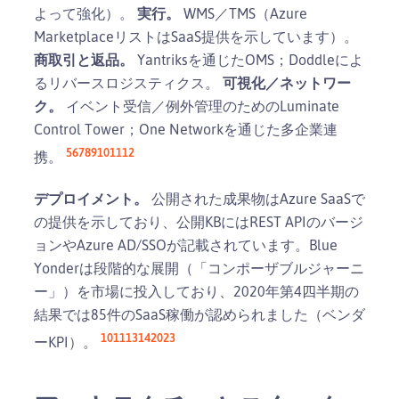
よって強化）。
実行。
WMS／TMS（Azure
MarketplaceリストはSaaS提供を示しています）。
商取引と返品。
Yantriksを通じたOMS；Doddleによ
るリバースロジスティクス。
可視化／ネットワー
ク。
イベント受信／例外管理のためのLuminate
Control Tower；One Networkを通じた多企業連
5
6
7
8
9
10
11
12
携。
デプロイメント。
公開された成果物はAzure SaaSで
の提供を示しており、公開KBにはREST APIのバージ
ョンやAzure AD/SSOが記載されています。Blue
Yonderは段階的な展開（「コンポーザブルジャーニ
ー」）を市場に投入しており、2020年第4四半期の
結果では85件のSaaS稼働が認められました（ベンダ
10
11
13
14
20
23
ーKPI）。