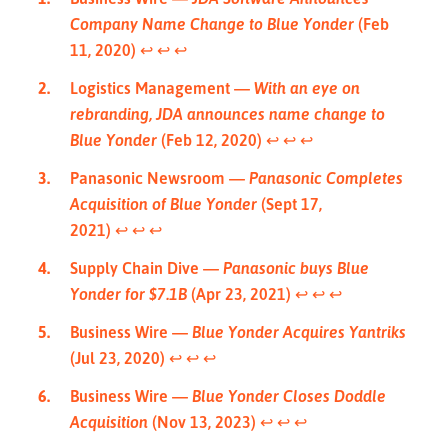
Company Name Change to Blue Yonder
(Feb
11, 2020)
↩︎
↩︎
↩︎
Logistics Management —
With an eye on
rebranding, JDA announces name change to
Blue Yonder
(Feb 12, 2020)
↩︎
↩︎
↩︎
Panasonic Newsroom —
Panasonic Completes
Acquisition of Blue Yonder
(Sept 17,
2021)
↩︎
↩︎
↩︎
Supply Chain Dive —
Panasonic buys Blue
Yonder for $7.1B
(Apr 23, 2021)
↩︎
↩︎
↩︎
Business Wire —
Blue Yonder Acquires Yantriks
(Jul 23, 2020)
↩︎
↩︎
↩︎
Business Wire —
Blue Yonder Closes Doddle
Acquisition
(Nov 13, 2023)
↩︎
↩︎
↩︎