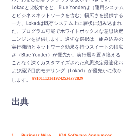
Lokadと比較すると、Blue Yonderは（運用システム
とビジネスネットワークを含む）幅広さを提供する
一方、Lokadは既存システム上に層状に組み込まれ
た、プログラム可能でホワイトボックスな意思決定
エンジンを提供します。適切な選択は、組み込みの
実行機能とネットワーク効果を持つスイートの幅広
さ（Blue Yonder）が優先か、実行層を置き換える
ことなく深くカスタマイズされた意思決定最適化お
よび経済目的モデリング（Lokad）が優先かに依存
8
9
10
11
12
16
19
24
25
26
27
28
29
します。
出典
Business Wire —
JDA Software Announces