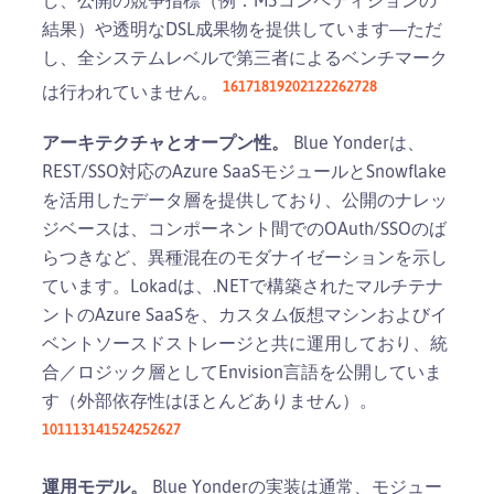
結果）や透明なDSL成果物を提供しています—ただ
し、全システムレベルで第三者によるベンチマーク
16
17
18
19
20
21
22
26
27
28
は行われていません。
アーキテクチャとオープン性。
Blue Yonderは、
REST/SSO対応のAzure SaaSモジュールとSnowflake
を活用したデータ層を提供しており、公開のナレッ
ジベースは、コンポーネント間でのOAuth/SSOのば
らつきなど、異種混在のモダナイゼーションを示し
ています。Lokadは、.NETで構築されたマルチテナ
ントのAzure SaaSを、カスタム仮想マシンおよびイ
ベントソースドストレージと共に運用しており、統
合／ロジック層としてEnvision言語を公開していま
す（外部依存性はほとんどありません）。
10
11
13
14
15
24
25
26
27
運用モデル。
Blue Yonderの実装は通常、モジュー