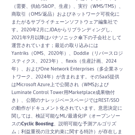
（需要、供給/S&OP、生産）、実行（WMS/TMS）、
商取引（OMS/返品）およびネットワーク可視化に
またがるサプライチェーンソフトウェア編集社で
す。2020年2月にJDAからリブランディングし、
2021年9月以降はパナソニック傘下の子会社として
運営されています；最近の取り込みには
Yantriks（OMS、2020年）、Doddle（リバースロジ
スティクス、2023年）、flexis（生産計画、2024
年）、およびOne Network Enterprises（多企業ネッ
トワーク、2024年）が含まれます。そのSaaS提供
はMicrosoft Azure上で公開され（WMSおよび
Luminate Control Tower用Marketplace成果物付
き）、公開のナレッジベースページではREST/SSO
の動作がドキュメント化されています。意思決定に
関しては、検証可能なML/最適化IP（オープンソー
スの
Cyclic Boosting
、説明可能な予測アルゴリズ
ム；利益重視の注文約束に関する特許）が存在しま