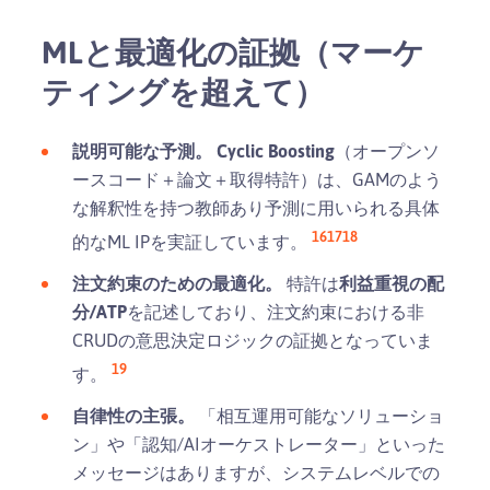
MLと最適化の証拠（マーケ
ティングを超えて）
説明可能な予測。
Cyclic Boosting
（オープンソ
ースコード＋論文＋取得特許）は、GAMのよう
な解釈性を持つ教師あり予測に用いられる具体
16
17
18
的なML IPを実証しています。
注文約束のための最適化。
特許は
利益重視の配
分/ATP
を記述しており、注文約束における非
CRUDの意思決定ロジックの証拠となっていま
19
す。
自律性の主張。
「相互運用可能なソリューショ
ン」や「認知/AIオーケストレーター」といった
メッセージはありますが、システムレベルでの