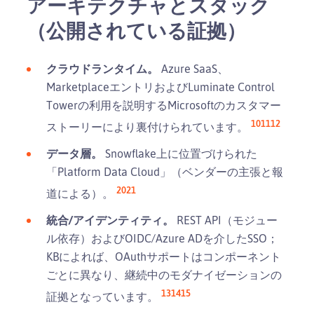
アーキテクチャとスタック
（公開されている証拠）
クラウドランタイム。
Azure SaaS、
MarketplaceエントリおよびLuminate Control
Towerの利用を説明するMicrosoftのカスタマー
10
11
12
ストーリーにより裏付けられています。
データ層。
Snowflake上に位置づけられた
「Platform Data Cloud」（ベンダーの主張と報
20
21
道による）。
統合/アイデンティティ。
REST API（モジュー
ル依存）およびOIDC/Azure ADを介したSSO；
KBによれば、OAuthサポートはコンポーネント
ごとに異なり、継続中のモダナイゼーションの
13
14
15
証拠となっています。