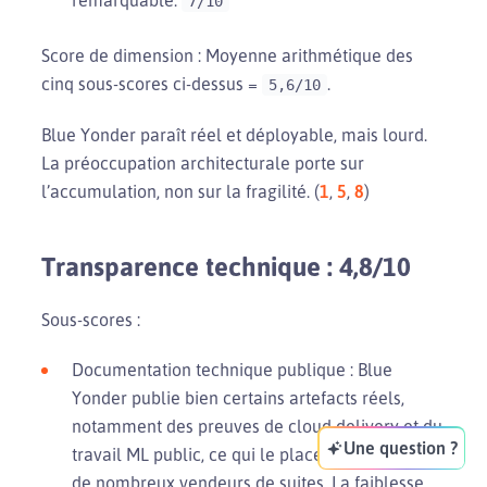
7/10
Score de dimension : Moyenne arithmétique des
cinq sous-scores ci-dessus =
.
5,6/10
Blue Yonder paraît réel et déployable, mais lourd.
La préoccupation architecturale porte sur
l’accumulation, non sur la fragilité. (
1
,
5
,
8
)
Transparence technique : 4,8/10
Sous-scores :
Documentation technique publique : Blue
Yonder publie bien certains artefacts réels,
notamment des preuves de cloud delivery et du
Une question ?
travail ML public, ce qui le place déjà au-dessus
de nombreux vendeurs de suites. La faiblesse