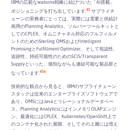
IBMの広範なwatsonx戦略に結びついた「AI搭載」
4
5
ポジショニングを打ち出しています.
サプライチ
ェーンの実務者にとっては、実際には需要と供給計
画用のPlanning Analytics、ソルバーツールキットと
してのCPLEX、オムニチャネル対応のフルフィルメ
ントのためのSterling OMSおよびIntelligent
PromisingとFulfillment Optimizer、そして視認性、
追跡性、持続可能性のためのSCIS/Transparent
Supplyといった、個別ながらも連結可能な製品群と
4
5
6
なっています.
技術的な観点から見ると、IBMのサプライチェーン
スタックは従来のエンタープライズソフトウェアで
あり、OMSにはJavaとリレーショナルデータベー
ス、Planning AnalyticsにはインメモリOLAPエンジ
ン、最適化にはCPLEX、Kubernetes/OpenShift上で
のコンテナ化された展開、そしてその上層には増え