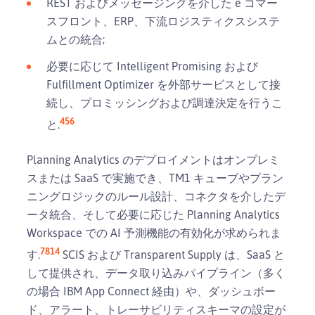
REST およびメッセージングを介した e コマー
スフロント、ERP、下流ロジスティクスシステ
ムとの統合;
必要に応じて Intelligent Promising および
Fulfillment Optimizer を外部サービスとして接
続し、プロミッシングおよび調達決定を行うこ
4
5
6
と.
Planning Analytics のデプロイメントはオンプレミ
スまたは SaaS で実施でき、TM1 キューブやプラン
ニングロジックのルール設計、コネクタを介したデ
ータ統合、そして必要に応じた Planning Analytics
Workspace での AI 予測機能の有効化が求められま
7
8
14
す.
SCIS および Transparent Supply は、SaaS と
して提供され、データ取り込みパイプライン（多く
の場合 IBM App Connect 経由）や、ダッシュボー
ド、アラート、トレーサビリティスキーマの設定が