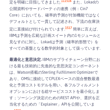
11
15
16
定を明確に目指してきました.
また、Lokadの
公開資料やサードパーティの連携（例：Cin7
Core）においても、確率的予測が付加機能ではなく
デフォルトとして一貫して記述され、下流の在庫決
15
17
定に直接結び付けられています.
簡単に言えば、
IBMは予測を広範な計画スイート内の1モジュールと
見なすのに対し、Lokadは予測（確率的形態で）を
すべての基盤となる数学的対象として扱っています.
最適化と意思決定.
IBMのサプライチェーン分野にお
ける最も技術的に先進的な意思決定コンポーネント
は、Watson搭載のSterling Fulfillment Optimizerで
あり、OMSに接続してCPLEXベースの混合整数最適
化と予測コストモデルを用い、各フルフィルメント
オプションにおける総サービスコストを最小化しま
す；ソーシング決定のためのREST APIや、選択を正
当化するための「Explainer」APIを公開していま