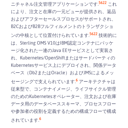
5
6
22
ニチャネル注文管理アプリケーションです.
これ
により、注文と在庫の一元ビューが提供され、返品
およびアフターセールスプロセスがサポートされ、
B2CおよびB2Bフルフィルメントのトランザクショ
5
6
22
ンの中核として位置付けられています.
技術的に
は、Sterling OMS V10はIBM認定コンテナにパッケ
ージ化された一連のJava EEサービスとして実装さ
れ、Kubernetes/OpenShiftまたはサードパーティの
Kubernetesサービス上にデプロイされ、関係データ
ベース（Db2またはOracle）およびJMSによるメッ
6
セージングで支えられています.
アーキテクチャは
従来型で、コンテナイメージ、ライフサイクル管理
のためのKubernetesオペレーター、注文および在庫
データ用のデータベーススキーマ、プロセスフロー
や参加者の役割を定義するための構成フローで構成
6
されています.