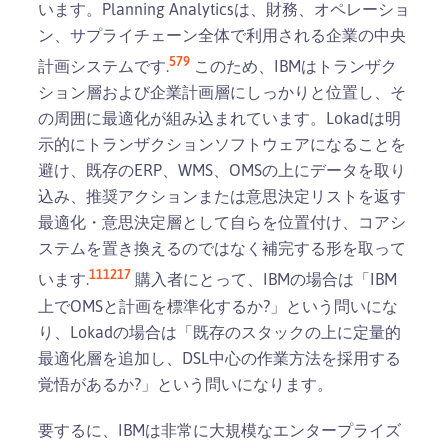
います。Planning Analyticsは、財務、オペレーショ
ン、サプライチェーン全体で利用される企業の中央
5
7
9
計画システムです.
このため、IBMはトランザク
ション層および企業計画層にしっかりと位置し、そ
の周囲に最適化が組み込まれています。Lokadは明
示的にトランザクションソフトウェアになることを
避け、既存のERP、WMS、OMSの上にデータを取り
込み、推奨アクションまたは意思決定リストを返す
最適化・意思決定層として自らを位置付け、コアシ
ステムを置き換えるのではなく補完する形を取って
11
12
17
います.
購入者にとって、IBMの場合は「IBM
上でOMSと計画を標準化するか?」という問いにな
り、Lokadの場合は「既存のスタックの上に定量的
最適化層を追加し、DSL中心の作業方法を採用する
覚悟があるか?」という問いになります。
要するに、IBMは非常に大規模なエンタープライズ