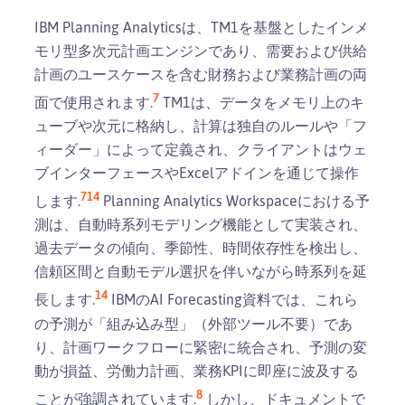
IBM Planning Analyticsは、TM1を基盤としたインメ
モリ型多次元計画エンジンであり、需要および供給
計画のユースケースを含む財務および業務計画の両
7
面で使用されます.
TM1は、データをメモリ上のキ
ューブや次元に格納し、計算は独自のルールや「フ
ィーダー」によって定義され、クライアントはウェ
ブインターフェースやExcelアドインを通じて操作
7
14
します.
Planning Analytics Workspaceにおける予
測は、自動時系列モデリング機能として実装され、
過去データの傾向、季節性、時間依存性を検出し、
信頼区間と自動モデル選択を伴いながら時系列を延
14
長します.
IBMのAI Forecasting資料では、これら
の予測が「組み込み型」（外部ツール不要）であ
り、計画ワークフローに緊密に統合され、予測の変
動が損益、労働力計画、業務KPIに即座に波及する
8
ことが強調されています.
しかし、ドキュメントで