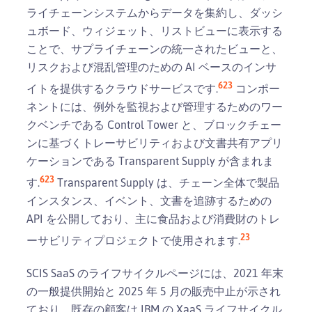
ライチェーンシステムからデータを集約し、ダッシ
ュボード、ウィジェット、リストビューに表示する
ことで、サプライチェーンの統一されたビューと、
リスクおよび混乱管理のための AI ベースのインサ
6
23
イトを提供するクラウドサービスです.
コンポー
ネントには、例外を監視および管理するためのワー
クベンチである Control Tower と、ブロックチェー
ンに基づくトレーサビリティおよび文書共有アプリ
ケーションである Transparent Supply が含まれま
6
23
す.
Transparent Supply は、チェーン全体で製品
インスタンス、イベント、文書を追跡するための
API を公開しており、主に食品および消費財のトレ
23
ーサビリティプロジェクトで使用されます.
SCIS SaaS のライフサイクルページには、2021 年末
の一般提供開始と 2025 年 5 月の販売中止が示され
ており、既存の顧客は IBM の XaaS ライフサイクル