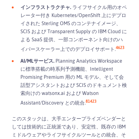
インフラストラクチャ.
ライフサイクル用のオペ
レーター付き Kubernetes/OpenShift 上にデプロ
イされた Sterling OMS のコンテナイメージ、
SCIS および Transparent Supply の IBM Cloud に
よる SaaS 提供、一部コンポーネント向けのハ
4
6
23
イパースケーラー上でのデプロイサポート.
AI/MLサービス.
Planning Analytics Workspace
に標準搭載の時系列予測機能、Intelligent
Promising Premium 用の ML モデル、そして会
話型アシスタントおよび SCIS のドキュメント検
索向けの watsonx.ai および Watson
8
14
23
Assistant/Discovery との統合.
このスタックは、大手エンタープライズベンダーと
しては技術的に正統派であり、安定性、既存の IBM
ミドルウェアやライフサイクルツールとの統合、そ