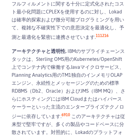
フルフィルメントに関する十分に定式化されたコス
ト最小化問題にCPLEXを使用するのに対し、Lokad
は確率的探索および微分可能プログラミングを用い
て、複雑な不確実性下での意思決定を最適化し、予
11
12
16
測と最適化を緊密に連携させています.
アーキテクチャと透明性.
IBMのサプライチェーンス
タックは、Sterling OMS用のKubernetes/OpenShift
上でコンテナ内で稼働するJavaマイクロサービス、
Planning Analytics用のTM1独自のインメモリOLAP
エンジン、永続性とメッセージングのための標準
RDBMS（Db2、Oracle）およびJMS（IBM MQ）、さ
らにホスティングにはIBM Cloudまたはハイパース
ケーラーといった主流のエンタープライズテクノロ
6
9
10
ジーに依存しています.
このアーキテクチャは従
来型で堅牢ですが、多くの製品やコードベースに分
散されています。対照的に、Lokadのプラットフォ