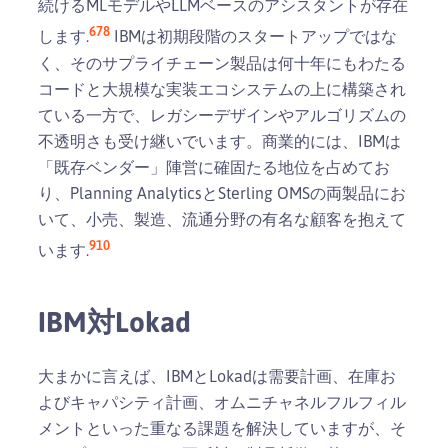
続けるMLモデルやLLMベースのアシスタントが存在
6
7
8
します.
IBMは初期段階のスタートアップではな
く、そのサプライチェーン製品は何十年にもわたる
コードと大規模な実装エコシステムの上に構築され
ている一方で、レガシーデザインやアルゴリズムの
不透明さも受け継いでいます。商業的には、IBMは
「既存ベンダー」陣営に確固たる地位を占めてお
り、Planning AnalyticsとSterling OMSの両製品にお
いて、小売、製造、流通分野の有名な顧客を抱えて
9
10
います.
IBM対Lokad
大まかに言えば、IBMとLokadは需要計画、在庫お
よびキャパシティ計画、オムニチャネルフルフィル
メントといった重なる課題を解決していますが、そ