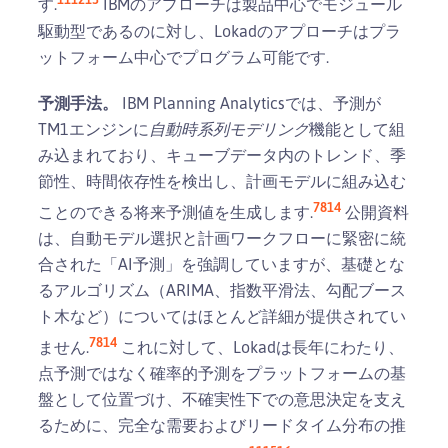
す.
IBMのアプローチは製品中心でモジュール
駆動型であるのに対し、Lokadのアプローチはプラ
ットフォーム中心でプログラム可能です.
予測手法。
IBM Planning Analyticsでは、予測が
TM1エンジンに
自動時系列モデリング
機能として組
み込まれており、キューブデータ内のトレンド、季
節性、時間依存性を検出し、計画モデルに組み込む
7
8
14
ことのできる将来予測値を生成します.
公開資料
は、自動モデル選択と計画ワークフローに緊密に統
合された「AI予測」を強調していますが、基礎とな
るアルゴリズム（ARIMA、指数平滑法、勾配ブース
ト木など）についてはほとんど詳細が提供されてい
7
8
14
ません.
これに対して、Lokadは長年にわたり、
点予測ではなく確率的予測をプラットフォームの基
盤として位置づけ、不確実性下での意思決定を支え
るために、完全な需要およびリードタイム分布の推