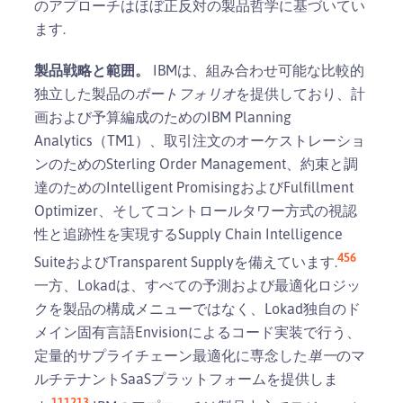
のアプローチはほぼ正反対の製品哲学に基づいてい
ます.
製品戦略と範囲。
IBMは、組み合わせ可能な比較的
独立した製品の
ポートフォリオ
を提供しており、計
画および予算編成のためのIBM Planning
Analytics（TM1）、取引注文のオーケストレーショ
ンのためのSterling Order Management、約束と調
達のためのIntelligent PromisingおよびFulfillment
Optimizer、そしてコントロールタワー方式の視認
性と追跡性を実現するSupply Chain Intelligence
4
5
6
SuiteおよびTransparent Supplyを備えています.
一方、Lokadは、すべての予測および最適化ロジッ
クを製品の構成メニューではなく、Lokad独自のド
メイン固有言語Envisionによるコード実装で行う、
定量的サプライチェーン最適化に専念した
単一
のマ
ルチテナントSaaSプラットフォームを提供しま
11
12
13