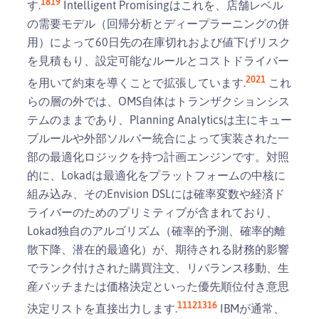
18
19
す.
Intelligent Promisingはこれを、店舗レベル
の需要モデル（回帰分析とディープラーニングの併
用）によって60日先の在庫切れおよび値下げリスク
を見積もり、設定可能なルールとコストドライバー
20
21
を用いて約束を導くことで拡張しています.
これ
らの層の外では、OMS自体はトランザクションシス
テムのままであり、Planning Analyticsは主にキュー
ブルールや外部ソルバー統合によって実装された一
部の最適化ロジックを持つ計画エンジンです。対照
的に、Lokadは最適化をプラットフォームの中核に
組み込み、そのEnvision DSLには確率変数や経済ド
ライバーのためのプリミティブが含まれており、
Lokad独自のアルゴリズム（確率的予測、確率的離
散下降、潜在的最適化）が、期待される財務的影響
でランク付けされた購買注文、リバランス移動、生
産バッチまたは価格決定といった優先順位付き意思
11
12
13
16
決定リストを直接出力します.
IBMが通常、