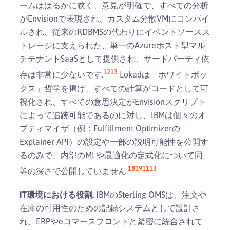
ームははるかに狭く、意見が明確で、すべての分析
がEnvisionで表現され、カスタム分散VMにコンパイ
ルされ、従来のRDBMSの代わりにイベントソースス
トレージに支えられた、単一のAzureホスト型マル
チテナントSaaSとして提供され、サードパーティ依
12
13
存は非常に少ないです.
Lokadは「ホワイトボッ
クス」哲学を掲げ、すべての計算がコードとして可
視化され、すべての意思決定がEnvisionスクリプト
によって追跡可能であるのに対し、IBMは個々のオ
プティマイザ（例：Fulfillment Optimizerの
Explainer API）の設定や一部の説明可能性を公開す
るのみで、内部のMLや最適化の定式化について同
18
19
11
13
等の深さで公開していません.
IT環境における役割.
IBMのSterling OMSは、注文や
在庫の可用性のための記録システムとして設計さ
れ、ERPやeコマースフロントと緊密に統合されて