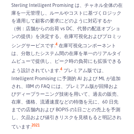
Sterling Intelligent Promising は、チャネル全体の在
庫を一元管理し、ルールやコストに基づくロジック
を適用して顧客の要求にどのように対応するか
（例：店舗からの出荷 vs DC、代替の配送オプショ
ンの提供）を決定する、在庫可視化およびプロミッ
4
シングサービスです.
在庫可視化コンポーネント
は、分散したシステム間の在庫を単一のリアルタイ
ムビューで提供し、ピーク時の負荷にも拡張できる
4
よう設計されています.
プレミアム版では、
Intelligent Promising に予測的 AI および ML が追加
され、IBM の FAQ には、プレミアム版が回帰およ
びディープラーニング技術を用いて、過去の販売、
在庫、価格、流通速度などの特徴を元に、60 日先
までの店舗内および BOPIS の1日ごとの売上を予測
し、欠品および値引きリスクを見積もると明記され
20
21
ています.