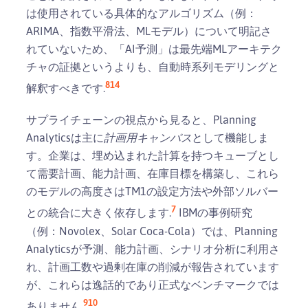
は使用されている具体的なアルゴリズム（例：
ARIMA、指数平滑法、MLモデル）について明記さ
れていないため、「AI予測」は最先端MLアーキテク
チャの証拠というよりも、自動時系列モデリングと
8
14
解釈すべきです.
サプライチェーンの視点から見ると、Planning
Analyticsは主に
計画用キャンバス
として機能しま
す。企業は、埋め込まれた計算を持つキューブとし
て需要計画、能力計画、在庫目標を構築し、これら
のモデルの高度さはTM1の設定方法や外部ソルバー
7
との統合に大きく依存します.
IBMの事例研究
（例：Novolex、Solar Coca-Cola）では、Planning
Analyticsが予測、能力計画、シナリオ分析に利用さ
れ、計画工数や過剰在庫の削減が報告されています
が、これらは逸話的であり正式なベンチマークでは
9
10
ありません.