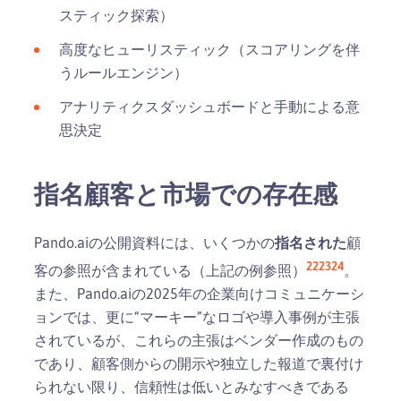
スティック探索）
高度なヒューリスティック（スコアリングを伴
うルールエンジン）
アナリティクスダッシュボードと手動による意
思決定
指名顧客と市場での存在感
Pando.aiの公開資料には、いくつかの
指名された
顧
22
23
24
客の参照が含まれている（上記の例参照）
。
また、Pando.aiの2025年の企業向けコミュニケーシ
ョンでは、更に“マーキー”なロゴや導入事例が主張
されているが、これらの主張はベンダー作成のもの
であり、顧客側からの開示や独立した報道で裏付け
られない限り、信頼性は低いとみなすべきである