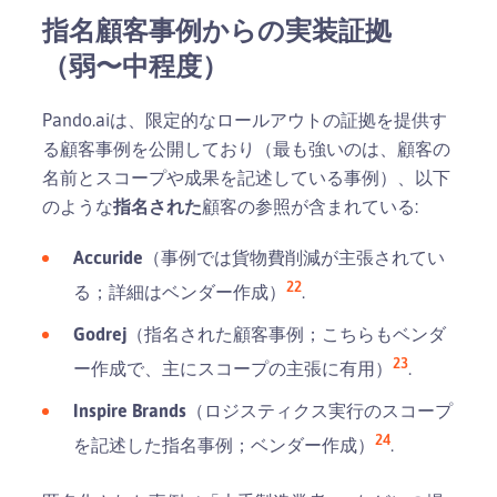
指名顧客事例からの実装証拠
（弱〜中程度）
Pando.aiは、限定的なロールアウトの証拠を提供す
る顧客事例を公開しており（最も強いのは、顧客の
名前とスコープや成果を記述している事例）、以下
のような
指名された
顧客の参照が含まれている:
Accuride
（事例では貨物費削減が主張されてい
22
る；詳細はベンダー作成）
.
Godrej
（指名された顧客事例；こちらもベンダ
23
ー作成で、主にスコープの主張に有用）
.
Inspire Brands
（ロジスティクス実行のスコープ
24
を記述した指名事例；ベンダー作成）
.