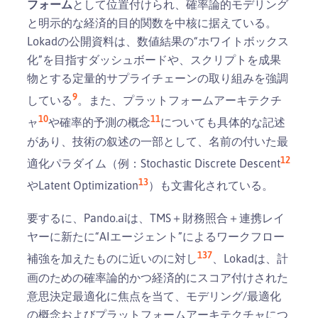
フォーム
として位置付けられ、確率論的モデリング
と明示的な経済的目的関数を中核に据えている。
Lokadの公開資料は、数値結果の“ホワイトボックス
化”を目指すダッシュボードや、スクリプトを成果
物とする定量的サプライチェーンの取り組みを強調
9
している
。また、プラットフォームアーキテクチ
10
11
ャ
や確率的予測の概念
についても具体的な記述
があり、技術の叙述の一部として、名前の付いた最
12
適化パラダイム（例：Stochastic Discrete Descent
13
やLatent Optimization
）も文書化されている。
要するに、Pando.aiは、TMS＋財務照合＋連携レイ
ヤーに新たに“AIエージェント”によるワークフロー
1
3
7
補強を加えたものに近いのに対し
、Lokadは、計
画のための確率論的かつ経済的にスコア付けされた
意思決定最適化に焦点を当て、モデリング/最適化
の概念およびプラットフォームアーキテクチャにつ