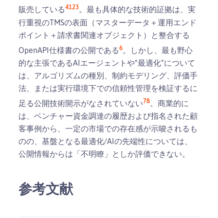
4
1
2
3
販売している
。最も具体的な技術的証拠は、実
行重視のTMSの表面（マスターデータ＋運用エンド
ポイント＋請求書関連オブジェクト）と整合する
6
OpenAPI仕様書の公開である
。しかし、最も野心
的な主張であるAIエージェントや“最適化”について
は、アルゴリズムの種別、制約モデリング、評価手
法、または実行環境下での信頼性管理を検証するに
7
8
足る公開技術開示がなされていない
。商業的に
は、ベンチャー資金調達の履歴および指名された顧
客事例から、一定の市場での存在感が示唆されるも
のの、基盤となる最適化/AIの先端性については、
公開情報からは「不明瞭」としか評価できない。
参考文献