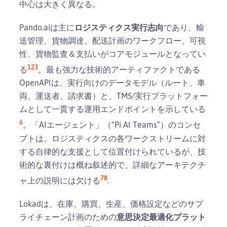
中心は大きく異なる。
Pando.aiは主に
ロジスティクス実行志向
であり、輸
送管理、貨物調達、配送計画のワークフロー、可視
性、貨物監査＆支払いがコアモジュールとなってい
1
2
3
る
。最も強力な技術的アーティファクトである
OpenAPIは、実行向けのデータモデル（ルート、車
両、運送者、請求書）と、TMS/実行プラットフォー
ムとして一貫する運用エンドポイントを示している
6
。「AIエージェント」（“Pi AI Teams”）のコンセ
プトは、ロジスティクスの各ワークストリームに対
する自律的な支援として位置付けられているが、技
術的な裏付けは概ね叙述的で、詳細なアーキテクチ
7
8
ャ上の説明には欠ける
.
Lokadは、在庫、購買、生産、価格設定などのサプ
ライチェーン計画のための
意思決定最適化プラット