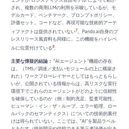
され、複数の商用LLMの利用を示唆しているが、モ
デルカード、ベンチマーク、プロンプトポリシー、
評価セット、コードなど、再現可能な技術的アーテ
7
ィファクトは提供されていない
。Pando.ai自身のプ
レスリリース風資料も同様に、この機能をハイレベ
8
ルに位置付けている
.
主要な懐疑的結論：
“AIエージェント”機能の存在
は、（TMS／調達／支払いモジュールの上に構築さ
れた）ワークフローレイヤーとしてはもっともらし
いが、公開されている情報からは、高リスクな実行
環境下でこれらのエージェントがどのように信頼性
を確保しているのか（例：制約充足、監査可能性、
ヒューマン・イン・ザ・ループ、エラー処理、ロー
ルバックのセマンティクス）についての技術的裏付
けは得られていない。ここでは、“AI”を製品ラベル
とみなす（技術開示や信頼できる第三者評価が出る