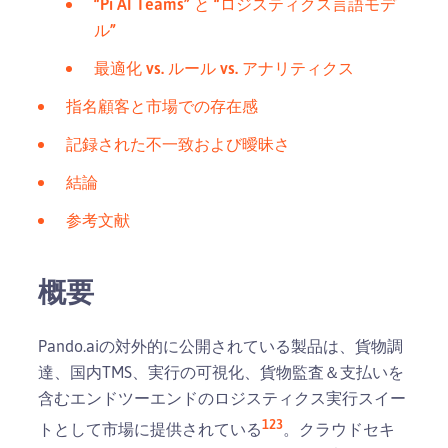
“Pi AI Teams” と “ロジスティクス言語モデ
ル”
最適化 vs. ルール vs. アナリティクス
指名顧客と市場での存在感
記録された不一致および曖昧さ
結論
参考文献
概要
Pando.aiの対外的に公開されている製品は、貨物調
達、国内TMS、実行の可視化、貨物監査＆支払いを
含むエンドツーエンドのロジスティクス実行スイー
1
2
3
トとして市場に提供されている
。クラウドセキ