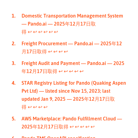
Domestic Transportation Management System
— Pando.ai — 2025年12月17日取
得
↩︎
↩︎
↩︎
↩︎
↩︎
↩︎
Freight Procurement — Pando.ai — 2025年12
月17日取得
↩︎
↩︎
↩︎
↩︎
Freight Audit and Payment — Pando.ai — 2025
年12月17日取得
↩︎
↩︎
↩︎
↩︎
↩︎
STAR Registry Listing for Pando (Quaking Aspen
Pvt Ltd) — listed since Nov 15, 2023; last
updated Jan 9, 2025 — 2025年12月17日取
得
↩︎
↩︎
↩︎
↩︎
AWS Marketplace: Pando Fulfillment Cloud —
2025年12月17日取得
↩︎
↩︎
↩︎
↩︎
↩︎