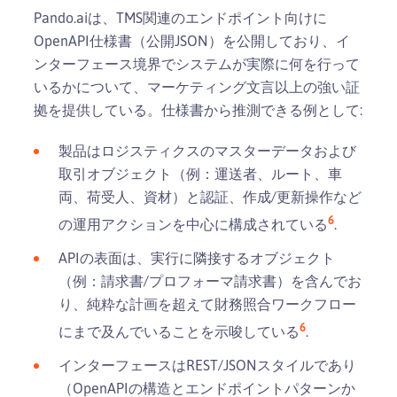
Pando.aiは、TMS関連のエンドポイント向けに
OpenAPI仕様書（公開JSON）を公開しており、イ
ンターフェース境界でシステムが実際に何を行って
いるかについて、マーケティング文言以上の強い証
拠を提供している。仕様書から推測できる例として:
製品はロジスティクスのマスターデータおよび
取引オブジェクト（例：運送者、ルート、車
両、荷受人、資材）と認証、作成/更新操作など
6
の運用アクションを中心に構成されている
.
APIの表面は、実行に隣接するオブジェクト
（例：請求書/プロフォーマ請求書）を含んでお
り、純粋な計画を超えて財務照合ワークフロー
6
にまで及んでいることを示唆している
.
インターフェースはREST/JSONスタイルであり
（OpenAPIの構造とエンドポイントパターンか