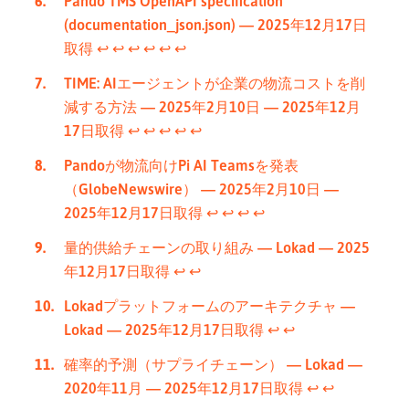
Pando TMS OpenAPI specification
(documentation_json.json) — 2025年12月17日
取得
↩︎
↩︎
↩︎
↩︎
↩︎
↩︎
TIME: AIエージェントが企業の物流コストを削
減する方法 — 2025年2月10日 — 2025年12月
17日取得
↩︎
↩︎
↩︎
↩︎
↩︎
Pandoが物流向けPi AI Teamsを発表
（GlobeNewswire） — 2025年2月10日 —
2025年12月17日取得
↩︎
↩︎
↩︎
↩︎
量的供給チェーンの取り組み — Lokad — 2025
年12月17日取得
↩︎
↩︎
Lokadプラットフォームのアーキテクチャ —
Lokad — 2025年12月17日取得
↩︎
↩︎
確率的予測（サプライチェーン） — Lokad —
2020年11月 — 2025年12月17日取得
↩︎
↩︎