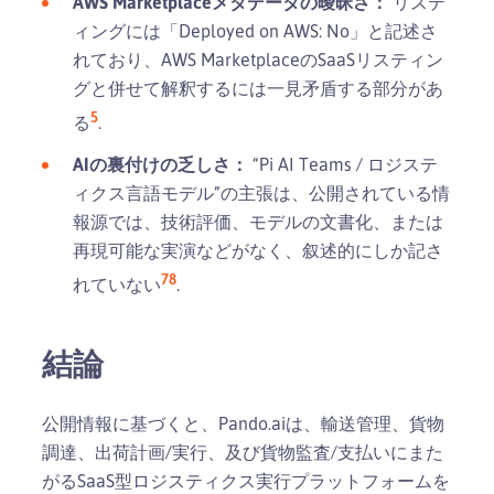
AWS Marketplaceメタデータの曖昧さ：
リステ
ィングには「Deployed on AWS: No」と記述さ
れており、AWS MarketplaceのSaaSリスティン
グと併せて解釈するには一見矛盾する部分があ
5
る
.
AIの裏付けの乏しさ：
“Pi AI Teams / ロジステ
ィクス言語モデル”の主張は、公開されている情
報源では、技術評価、モデルの文書化、または
再現可能な実演などがなく、叙述的にしか記さ
7
8
れていない
.
結論
公開情報に基づくと、Pando.aiは、輸送管理、貨物
調達、出荷計画/実行、及び貨物監査/支払いにまた
がるSaaS型ロジスティクス実行プラットフォームを