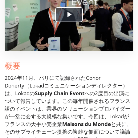
Play
Video
概要
2024年11月、パリにて記録されたConor
Doherty（Lokadコミュニケーションディレクター）
は、Lokadの
Supply Chain Event
への2度目の出演に
ついて報告しています。この毎年開催されるフランス
語のイベントは、業界のソリューションプロバイダー
が一堂に会する大規模な集いです。今回は、Lokadが
フランスの大手小売企業
Maisons du Monde
と共に、
そのサプライチェーン提携の複雑な側面について議論