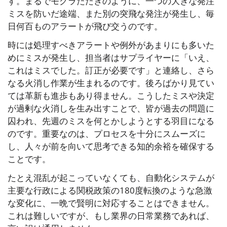
す。まるでモグラたたきのように、一つの大きな発注
ミスを防いだ途端、また別の突飛な発注が発生し、毎
日何百ものアラートが飛び交うのです。
時には処理すべきアラートや例外があまりにも多いた
めにミスが発生し、担当者はサプライヤーに「いえ、
これはミスでした。訂正が必要です」と連絡し、さら
なる火消し作業が生まれるのです。後ろばかり見てい
ては革新も進歩もあり得ません。こうしたミスや決定
が過剰な火消しを生み出すことで、皆が過去の問題に
囚われ、先週のミスを何とかしようとする羽目になる
のです。重要なのは、プロセスを十分にスムーズに
し、人々が前を向いて思考できる知的余裕を確保する
ことです。
たとえ混乱が起こっていなくても、自動化システムが
主要な行政による関税政策の180度転換のような急激
な変化に、一晩で賢明に対応することはできません。
これは難しいですが、もし業界の日常業務であれば、