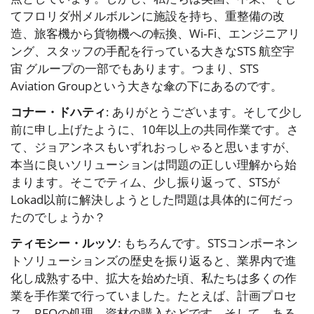
てフロリダ州メルボルンに施設を持ち、重整備の改
造、旅客機から貨物機への転換、Wi‑Fi、エンジニアリ
ング、スタッフの手配を行っている大きなSTS 航空宇
宙 グループの一部でもあります。つまり、STS
Aviation Groupという大きな傘の下にあるのです。
コナー・ドハティ
: ありがとうございます。そして少し
前に申し上げたように、10年以上の共同作業です。さ
て、ジョアンネスもいずれおっしゃると思いますが、
本当に良いソリューションは問題の正しい理解から始
まります。そこでティム、少し振り返って、STSが
Lokad以前に解決しようとした問題は具体的に何だっ
たのでしょうか？
ティモシー・ルッソ
: もちろんです。STSコンポーネン
トソリューションズの歴史を振り返ると、業界内で進
化し成熟する中、拡大を始めた頃、私たちは多くの作
業を手作業で行っていました。たとえば、計画プロセ
ス、RFQの処理、資材の購入などです。そして、ある