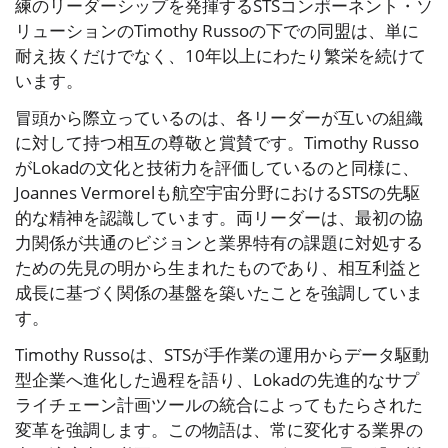
練のリーダーシップを発揮するSTSコンポーネント・ソ
リューションのTimothy Russoの下での同盟は、単に
耐え抜くだけでなく、10年以上にわたり繁栄を続けて
います。
冒頭から際立っているのは、各リーダーが互いの組織
に対して持つ相互の尊敬と賞賛です。Timothy Russo
がLokadの文化と技術力を評価しているのと同様に、
Joannes Vermorelも航空宇宙分野におけるSTSの先駆
的な精神を認識しています。両リーダーは、最初の協
力関係が共通のビジョンと業界特有の課題に対処する
ための先見の明から生まれたものであり、相互利益と
成長に基づく関係の基盤を築いたことを強調していま
す。
Timothy Russoは、STSが手作業の運用からデータ駆動
型企業へ進化した過程を語り、Lokadの先進的なサプ
ライチェーン計画ツールの統合によってもたらされた
変革を強調します。この物語は、常に変化する業界の