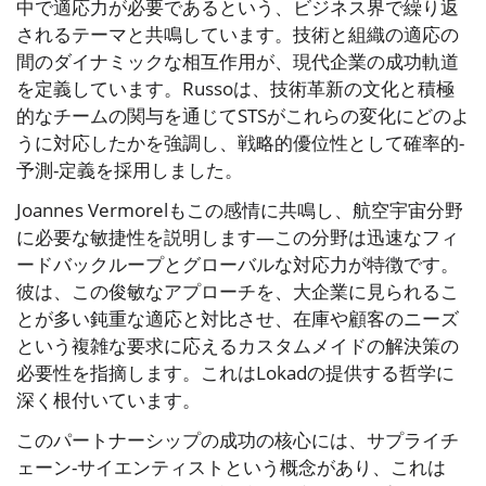
中で適応力が必要であるという、ビジネス界で繰り返
されるテーマと共鳴しています。技術と組織の適応の
間のダイナミックな相互作用が、現代企業の成功軌道
を定義しています。Russoは、技術革新の文化と積極
的なチームの関与を通じてSTSがこれらの変化にどのよ
うに対応したかを強調し、戦略的優位性として確率的-
予測-定義を採用しました。
Joannes Vermorelもこの感情に共鳴し、航空宇宙分野
に必要な敏捷性を説明します—この分野は迅速なフィ
ードバックループとグローバルな対応力が特徴です。
彼は、この俊敏なアプローチを、大企業に見られるこ
とが多い鈍重な適応と対比させ、在庫や顧客のニーズ
という複雑な要求に応えるカスタムメイドの解決策の
必要性を指摘します。これはLokadの提供する哲学に
深く根付いています。
このパートナーシップの成功の核心には、サプライチ
ェーン-サイエンティストという概念があり、これは