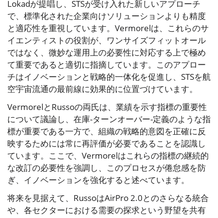
Lokadが提唱し、STSが受け入れた新しいアプローチ
で、標準化された企業向けソリューションよりも精度
と適応性を重視しています。Vermorelは、これらのサ
イエンティストの役割が、ワンサイズフィットオール
ではなく、微妙な運用上の必要性に対応する上で極め
て重要であると適切に指摘しています。このアプロー
チはイノベーションと戦略的一体化を促進し、STSを航
空宇宙流通の最前線に効果的に位置づけています。
VermorelとRussoの両氏は、業績を示す指標の重要性
について議論し、在庫-ターンオーバー-定義のような指
標が重要である一方で、組織の戦略的意図を正確に反
映するためには常に再評価が必要であることを認識し
ています。ここで、Vermorelはこれらの指標の継続的
な改訂の必要性を強調し、このプロセスが倦怠感を防
ぎ、イノベーションを強化すると述べています。
将来を見据えて、RussoはAirPro 2.0とのさらなる統合
や、各セクターにおける需要の探求という野望を共有