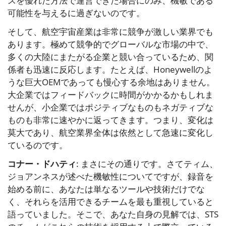
スを優れた方法で運営できた場合にのみ、機敏である
可能性を与えるに過ぎないのです。
そして、航空宇宙産業は非常に競争が激しい業界でも
あります。極めて競争的でグローバルな市場の中で、
多くの大陸にまたがる企業と競い合っているため、関
係者も迅速に反応します。たとえば、Honeywellのよ
うな巨大OEMであっても慢心する余地はありません。
大企業ではフィードバックに時間がかかるかもしれま
せんが、小企業ではポジティブなものもネガティブな
ものも非常に速やかに返ってきます。つまり、変化は
莫大であり、航空業界全体は依然として急速に変化し
ているのです。
コナー・ドハティ
: まさにその通りです。さてティム、
ジョアンネスが述べた機敏性についてですが、録音を
始める前に、あなたは単なるツールや技術だけでな
く、それらを活用できるチームを最も重視していると
語っていました。そこで、あなた自身の見解では、STS