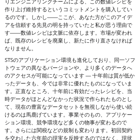
りエンジニアリングチームによる、この数値レシピを
作り上げ維持するというコミットメントを購入してい
るのです。しかし――ここが、あなた方がこのアイデ
アを信頼する先見の明を持っていたと私が思う理由で
す――数値レシピは文脈に依存します。市場が変われ
ば、既存のレシピを廃棄し、新たに作り直さなければ
なりません。
STSのアプリケーション環境も進化しており、同一ソフ
トウェアの異なるバージョンや、より多くのデータへ
のアクセスが可能になっています ― 十年前は質が低か
ったデータも、今では非常に優れたものになっていま
す。正直なところ、十年前に有効だったレシピを、当
時データがほとんどなかった状況で作られたものとし
て、現在の豊富なデータセットを無視しながら使い続
けるのは馬鹿げています。事業そのもの、アプリケー
ション環境、競争環境など多くの物事が変わるので
す。さらには関税などの規制も変わります。初回契約
を交わした六年前の現実を反映するのではなく、現状