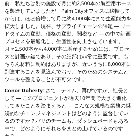
前、私たちは別の施設で月に約2,500本の航空用ホース
を製造していましたが、Palm Cityオフィスに移転して
からは、ほぼ倍増して月に約4,000本にまで生産能力を
拡大しました。現在、サプライチェーンの課題 ― リー
ドタイムの変動、価格の変動、関税など ― の中で計画
プロセスを最適化し、生産性を向上させています。
月々2,500本から4,000本に増産するためには、プロセ
スと計画が鍵であり、その細部は非常に重要です。も
ちろん材料に制約はありますが、近いうちに8,000本に
到達することを見込んでおり、そのためのシステムと
ツールを整えることが不可欠です。
Conor Doherty
: さて、ティム、再びですが、社長と
して ― このプロジェクトが過去10年間で大きく進化
してきたことを踏まえると ― こんな大規模な業務の継
続的なチェンジマネジメントはどのように監督してい
るのですか？パリのチームも、ダッシュボードもある
中で、どのようにそれらをまとめ上げているのです
か？