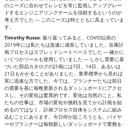
のニーズに合わせてレシピを常に監視しアップグレー
ドするエンジニアリングチームを信頼するというのが
考え方でした ― このニーズは時とともに高まっていま
す。
Timothy Russo
: 振り返ってみると、COVID以前の
2019年には私たちは急速に成長していました。在庫計
画プロセスはスプレッドシートベースでした ― 確かに
いくつかツールも使用していました ― しかし需要に基
づいた部品カタログの計画には7日、14日、あるいは
21日もかかることがありました。業界標準から見れば
実に迅速な方でした。今では、プランナーたちは前日
の需要を基に毎晩更新されるダッシュボードにアクセ
スし、その変化は驚異的です。変化は当然のこと。私
たちの仕事は、市場の変化や挑戦を見てから計画を始
めるのではなく、計画プロセス自体をシステムに組み
込むことにあります。今日何が起ころうとも、バイヤ
ーやプランナーは毎朝新しいダッシュボードで業務を