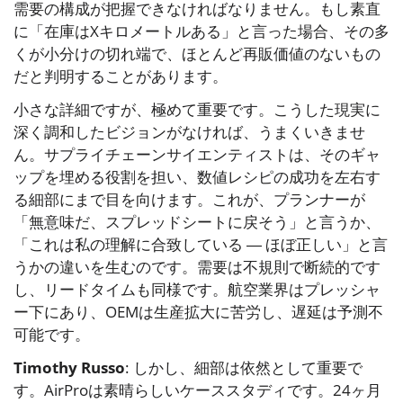
需要の構成が把握できなければなりません。もし素直
に「在庫はXキロメートルある」と言った場合、その多
くが小分けの切れ端で、ほとんど再販価値のないもの
だと判明することがあります。
小さな詳細ですが、極めて重要です。こうした現実に
深く調和したビジョンがなければ、うまくいきませ
ん。サプライチェーンサイエンティストは、そのギャ
ップを埋める役割を担い、数値レシピの成功を左右す
る細部にまで目を向けます。これが、プランナーが
「無意味だ、スプレッドシートに戻そう」と言うか、
「これは私の理解に合致している ― ほぼ正しい」と言
うかの違いを生むのです。需要は不規則で断続的です
し、リードタイムも同様です。航空業界はプレッシャ
ー下にあり、OEMは生産拡大に苦労し、遅延は予測不
可能です。
Timothy Russo
: しかし、細部は依然として重要で
す。AirProは素晴らしいケーススタディです。24ヶ月