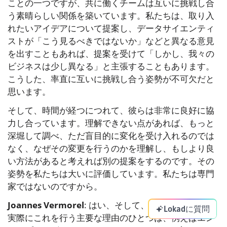
ことの一つですが、共に働くチームは互いに挑戦し合
う素晴らしい関係を築いています。私たちは、取り入
れたいアイデアについて提案し、データサイエンティ
ストが「こう見るべきではないか」などと異なる意見
を出すこともあれば、提案を受けて「しかし、我々の
ビジネスは少し異なる」と主張することもあります。
こうした、率直に互いに挑戦し合う姿勢が不可欠だと
思います。
そして、時間が経つにつれて、彼らは非常に良好に協
力し合っています。理解できない点があれば、もっと
深堀して調べ、ただ盲目的に変化を受け入れるのでは
なく、なぜその変更を行うのかを理解し、もしより良
い方法があると考えれば別の提案をするのです。その
姿勢を私たちは大いに評価しています。私たちは専門
家ではないのですから。
Joannes Vermorel
: はい、そして、そして、さらに、
Lokadに質問
実際にこれを行う主要な理由のひとつは、例えばエン