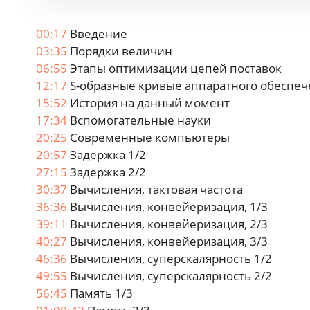
00:17
Введение
03:35
Порядки величин
06:55
Этапы оптимизации цепей поставок
12:17
S-образные кривые аппаратного обеспе
15:52
История на данный момент
17:34
Вспомогательные науки
20:25
Современные компьютеры
20:57
Задержка 1/2
27:15
Задержка 2/2
30:37
Вычисления, тактовая частота
36:36
Вычисления, конвейеризация, 1/3
39:11
Вычисления, конвейеризация, 2/3
40:27
Вычисления, конвейеризация, 3/3
46:36
Вычисления, суперскалярность 1/2
49:55
Вычисления, суперскалярность 2/2
56:45
Память 1/3