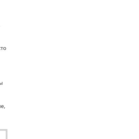
.
сто
ы
е,